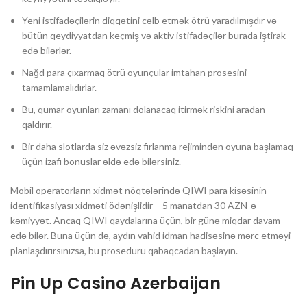
Yeni istifadəçilərin diqqətini cəlb etmək ötrü yaradılmışdır və
bütün qeydiyyatdan keçmiş və aktiv istifadəçilər burada iştirak
edə bilərlər.
Nağd para çıxarmaq ötrü oyunçular imtahan prosesini
tamamlamalıdırlar.
Bu, qumar oyunları zamanı dolanacaq itirmək riskini aradan
qaldırır.
Bir daha slotlarda siz əvəzsiz fırlanma rejimindən oyuna başlamaq
üçün izafi bonuslar əldə edə bilərsiniz.
Mobil operatorların xidmət nöqtələrində QIWI para kisəsinin
identifikasiyası xidməti ödənişlidir – 5 manatdan 30 AZN-ə
kəmiyyət. Ancaq QIWI qaydalarına üçün, bir günə miqdar davam
edə bilər. Buna üçün də, aydın vahid idman hadisəsinə mərc etməyi
planlaşdırırsınızsa, bu proseduru qabaqcadan başlayın.
Pin Up Casino Azerbaijan