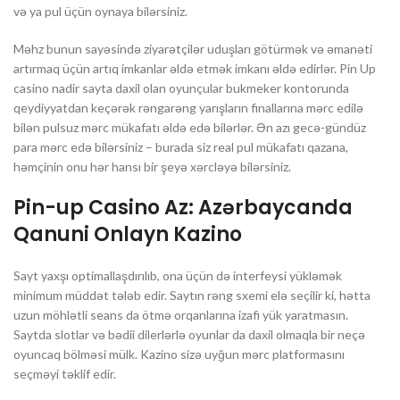
və ya pul üçün oynaya bilərsiniz.
Məhz bunun sayəsində ziyarətçilər uduşları götürmək və əmanəti
artırmaq üçün artıq imkanlar əldə etmək imkanı əldə edirlər. Pin Up
casino nadir sayta daxil olan oyunçular bukmeker kontorunda
qeydiyyatdan keçərək rəngarəng yarışların finallarına mərc edilə
bilən pulsuz mərc mükafatı əldə edə bilərlər. Ən azı gecə-gündüz
para mərc edə bilərsiniz – burada siz real pul mükafatı qazana,
həmçinin onu hər hansı bir şeyə xərcləyə bilərsiniz.
Pin-up Casino Az: Azərbaycanda
Qanuni Onlayn Kazino
Sayt yaxşı optimallaşdırılıb, ona üçün də interfeysi yükləmək
minimum müddət tələb edir. Saytın rəng sxemi elə seçilir ki, hətta
uzun möhlətli seans da ötmə orqanlarına izafi yük yaratmasın.
Saytda slotlar və bədii dilerlərlə oyunlar da daxil olmaqla bir neçə
oyuncaq bölməsi mülk. Kazino sizə uyğun mərc platformasını
seçməyi təklif edir.