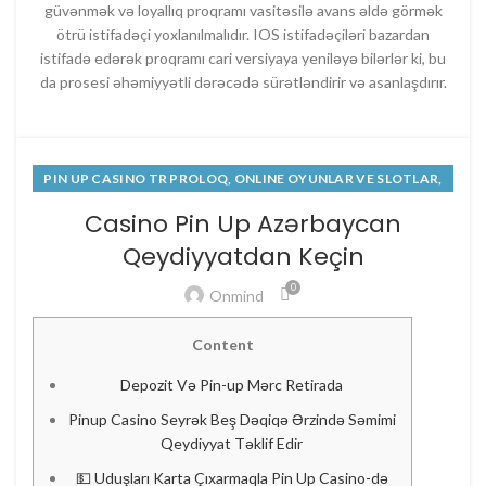
güvənmək və loyallıq proqramı vasitəsilə avans əldə görmək
ötrü istifadəçi yoxlanılmalıdır. IOS istifadəçiləri bazardan
istifadə edərək proqramı cari versiyaya yeniləyə bilərlər ki, bu
da prosesi əhəmiyyətli dərəcədə sürətləndirir və asanlaşdırır.
PIN UP CASINO TR PROLOQ, ONLINE OYUNLAR VE SLOTLAR,
KULLANICILAR IÇIN ÖDEME SEÇENEKLERI RIDGEVIEW RV
Casino Pin Up Azərbaycan
RESORT - 46
Qeydiyyatdan Keçin
0
Onmind
Content
Depozit Və Pin-up Mərc Retirada
Pinup Casino Seyrək Beş Dəqiqə Ərzində Səmimi
Qeydiyyat Təklif Edir
💵 Uduşları Karta Çıxarmaqla Pin Up Casino-də