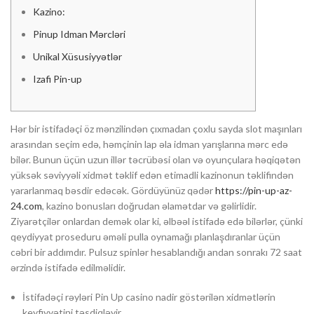
Kazino:
Pinup Idman Mərcləri
Unikal Xüsusiyyətlər
Izafi Pin-up
Hər bir istifadəçi öz mənzilindən çıxmadan çoxlu sayda slot maşınları
arasından seçim edə, həmçinin lap əla idman yarışlarına mərc edə
bilər. Bunun üçün uzun illər təcrübəsi olan və oyunçulara həqiqətən
yüksək səviyyəli xidmət təklif edən etimadli kazinonun təklifindən
yararlanmaq bəsdir edəcək. Gördüyünüz qədər
https://pin-up-az-
24.com
, kazino bonusları doğrudan əlamətdar və gəlirlidir.
Ziyarətçilər onlardan demək olar ki, əlbəəl istifadə edə bilərlər, çünki
qeydiyyat proseduru əməli pulla oynamağı planlaşdıranlar üçün
cəbri bir addımdır. Pulsuz spinlər hesablandığı andan sonrakı 72 saat
ərzində istifadə edilməlidir.
İstifadəçi rəyləri Pin Up casino nadir göstərilən xidmətlərin
keyfiyyətini təsdiqləyir.