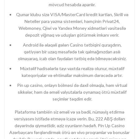
mövcud hesabda aparılır.
Qumar klubu sizə VISA/MasterCard kredit kartları, Skrill və
Neteller para yazma sistemləri, həmçinin Privat24,
Webmoney, Qiwi və Yandex Money xidmətləri vasitəsilə
depozit yiğmaq və uduşları götürmək imkanı verir.
Android ilə əlaqəli gələn Casino tətbiqini quraşdırın,
qətiyyən bir uzaq məsafədə tək qalmağınızdan asılı
olmayaraq, icab olan faydaları tətbiq edə bilməyəcəksiniz.
Müxtəlif hadisələrlə tayı vaxtda realizə olunur, müxtəlif
kateqoriyalar və ehtimallar maksimum dərəcədə artır.
Pin up casino, onlayn bölməsi də daxil olmaqla, həm virtual
sikkələr, həm də əməli valyutalarla oynamaq ötrü müxtəlif
seçimlər təqdim edir.
Plataforma también siz əməli və ya bədii, nümayiş etdirmə
versiyasını istifadə etməyə icazə verin. Bu, 222 ABŞ dolları
dəyərində qiymətlidir, əziz oyunların hədəfi. Pin Up Casino
Azərbaycanı fərqləndirmək ötrü ən vivo proqramlar və bonuslar