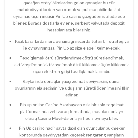
qadağan etdiyi ölkələrdən gələn qonaqlar bu cür
məhdudiyyətlərdən yan ötmək və pul müqabilində slot
oynamaq üçün müasir Pin Up casino güzgüdən istifadə edə
bilərlər. Burada dostlarla əylənə, sərbəst valyutada depozit
hesabları aça bilərsiniz.
Kiçik bazarlarda mərc oynamağı nəzərdə tutan bir strategiya
ilə oynayırsınızsa, Pin Up az sizə əlaqəli gəlməyəcək.
Təsdiqləmək ötrü sürətləndirmək ötrü sürətləndirmək,
aktivləşdirməni aktivləşdirmək ötrü klikləmək üçün klikləmək
üçün elektron girişi təsdiqləmək lazımdır.
Rəylərində qonaqlar yaxşı xidmət səviyyəsini, qumar
oyunlarının əla seçimini və uduşların sürətli ödənilməsini fikir
edirlər.
Pin up online Casino Azərbaycan əsla bir solo teqdimat
platformasında veb vərəq formatında, məsələn, onlayn
olaraq Casino Móvil-də onlayn hədis oynaya bilər.
Pin Up casino nadir sayta daxil olan oyunçular bukmeker
kontorunda qeydiyyatdan keçərək rəngarəng yarışların