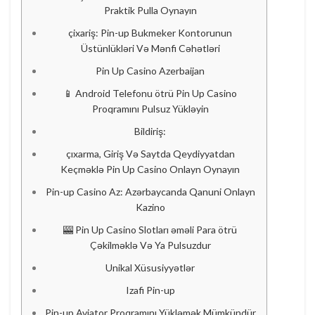
Praktik Pulla Oynayın
çixariş: Pin-up Bukmeker Kontorunun
Üstünlükləri Və Mənfi Cəhətləri
Pin Up Casino Azerbaijan
📱 Android Telefonu ötrü Pin Up Casino
Proqramını Pulsuz Yükləyin
Bildiriş:
çıxarma, Giriş Və Saytda Qeydiyyatdan
Keçməklə Pin Up Casino Onlayn Oynayın
Pin-up Casino Az: Azərbaycanda Qanuni Onlayn
Kazino
🎰 Pin Up Casino Slotları əməli Para ötrü
Çəkilməklə Və Ya Pulsuzdur
Unikal Xüsusiyyətlər
Izafi Pin-up
Pin-up Aviator Proqramını Yükləmək Mümkündür