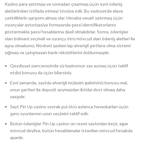
Kazino para yatırmaq və sonradan çıxarmaq üçün eyni ödəniş
alətlərindən istifadə etməyi tövsiyə edir. Bu vəziyyətdə əlavə
çətinliklərin qarşısını almaq olar. Hesaba vəsait yatırmaq üçün
oyunçular avtorizasiya formasında şəxsi identifikatorlarını
göstərməklə şəxsi hesablarına daxil olmalıdırlar. Sonra, ödənişlər
olan bölməni seçməli və oyunçu ötrü mövcud olan ödəniş alətləri ilə
aşna olmalısınız. Növbəti qədəm lap əlverişli şərtlərə olma sistemi
yığmaq və çatışmayan bank rekvizitlərini doldurmaqdır.
Qeydiyyat pəncərəsində siz kazinonun say açmaq üçün təklif
etdiyi bonusu da üçün bilərsiniz.
Eyni zamanda, saytda əlverişli mülayim gəlmisiniz bonusu mal,
onun şərtləri ilə depozit qoymazdan ibtidai dost olmaq daha
yaxşıdır.
Sayt Pin Up casino seyrək pul ötrü əyləncə həvəskarları üçün
şans oyunlarının uzun seçimini təklif edir.
Bütün ödənişlər Pin Up casino-ün rəsmi saytından keçir, əgər
mövcud deyilsə, bütün hesablamalar istənilən mövcud hesabda
aparılır.