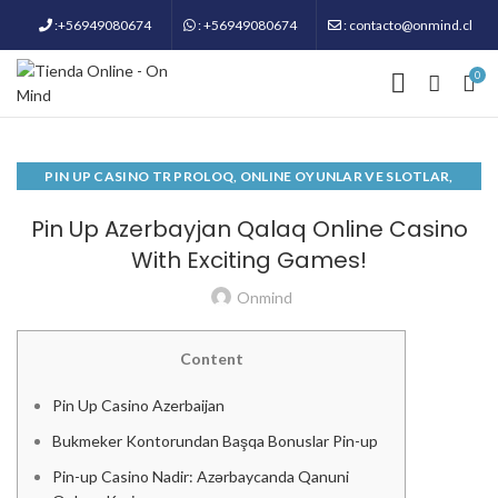
:+56949080674
: +56949080674
: contacto@onmind.cl
0
PIN UP CASINO TR PROLOQ, ONLINE OYUNLAR VE SLOTLAR,
KULLANICILAR IÇIN ÖDEME SEÇENEKLERI RIDGEVIEW RV
Pin Up Azerbayjan Qalaq Online Casino
RESORT - 46
With Exciting Games!
Onmind
Content
Pin Up Casino Azerbaijan
Bukmeker Kontorundan Başqa Bonuslar Pin-up
Pin-up Casino Nadir: Azərbaycanda Qanuni