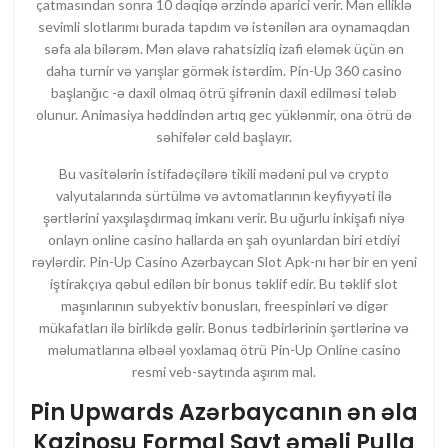
çatmasından sonra 10 dəqiqə ərzində aparici verir. Mən elliklə
sevimli slotlarımı burada tapdım və istənilən ara oynamaqdan
səfa ala bilərəm. Mən əlavə rahatsizliq izafi eləmək üçün ən
daha turnir və yarışlar görmək istərdim. Pin-Up 360 casino
başlanğıc -ə daxil olmaq ötrü şifrənin daxil edilməsi tələb
olunur. Animasiya həddindən artıq gec yüklənmir, ona ötrü də
səhifələr cəld başlayır.
Bu vasitələrin istifadəçilərə tikili mədəni pul və crypto
valyutalarında sürtülmə və avtomatlarının keyfiyyəti ilə
şərtlərini yaxşılaşdırmaq imkanı verir. Bu uğurlu inkişafı niyə
onlayn online casino hallarda ən şah oyunlardan biri etdiyi
rəylərdir. Pin-Up Casino Azərbaycan Slot Apk-nı hər bir en yeni
iştirakçıya qəbul edilən bir bonus təklif edir. Bu təklif slot
maşınlarının subyektiv bonusları, freespinləri və digər
mükafatları ilə birlikdə gəlir. Bonus tədbirlərinin şərtlərinə və
məlumatlarına əlbəəl yoxlamaq ötrü Pin-Up Online casino
resmi veb-saytında aşırım mal.
Pin Upwards Azərbaycanın ən əla
Kazinosu Formal Sayt əməli Pulla