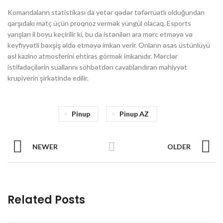
Komandaların statistikası da yetər qədər təfərrüatlı olduğundan
qarşıdakı matç üçün proqnoz vermək yüngül olacaq. Esports
yarışları il boyu keçirilir ki, bu da istənilən ara mərc etməyə və
keyfiyyətli bəxşiş əldə etməyə imkan verir. Onların əsas üstünlüyü
əsl kazino atmosferini ehtiras görmək imkanıdır. Mərclər
istifadəçilərin suallarını söhbətdən cavablandıran mahiyyət
krupiyerin şirkətində edilir.
Pinup
Pinup AZ
NEWER
OLDER
Related Posts