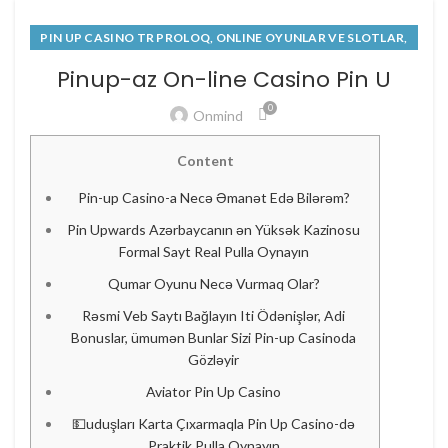
PIN UP CASINO TR PROLOQ, ONLINE OYUNLAR VE SLOTLAR,
KULLANICILAR IÇIN ÖDEME SEÇENEKLERI RIDGEVIEW RV
Pinup-az On-line Casino Pin U
RESORT - 46
0
Onmind
Content
Pin-up Casino-a Necə Əmanət Edə Bilərəm?
Pin Upwards Azərbaycanın ən Yüksək Kazinosu
Formal Sayt Real Pulla Oynayın
Qumar Oyunu Necə Vurmaq Olar?
Rəsmi Veb Saytı Bağlayın️ Iti Ödənişlər, Adi
Bonuslar, ümumən Bunlar Sizi Pin-up Casinoda
Gözləyir
Aviator Pin Up Casino
💵uduşları Karta Çıxarmaqla Pin Up Casino-də
Praktik Pulla Oynayın