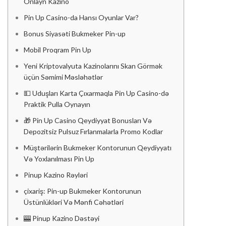
Onlayn Kazino
Pin Up Casino-da Hansı Oyunlar Var?
Bonus Siyasəti Bukmeker Pin-up
Mobil Proqram Pin Up
Yeni Kriptovalyuta Kazinolarını Skan Görmək
üçün Səmimi Məsləhətlər
💵 Uduşları Karta Çıxarmaqla Pin Up Casino-də
Praktik Pulla Oynayın
🎁 Pin Up Casino Qeydiyyat Bonusları Və
Depozitsiz Pulsuz Fırlanmalarla Promo Kodlar
Müştərilərin Bukmeker Kontorunun Qeydiyyatı
Və Yoxlanılması Pin Up
Pinup Kazino Rəyləri
çixariş: Pin-up Bukmeker Kontorunun
Üstünlükləri Və Mənfi Cəhətləri
🎰 Pinup Kazino Dəstəyi