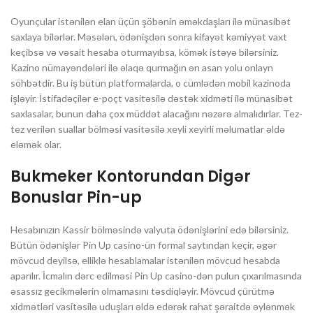
Oyunçular istənilən elan üçün şöbənin əməkdaşları ilə münasibət
saxlaya bilərlər. Məsələn, ödənişdən sonra kifayət kəmiyyət vaxt
keçibsə və vəsait hesaba oturmayıbsa, kömək istəyə bilərsiniz.
Kazino nümayəndələri ilə əlaqə qurmağın ən asan yolu onlayn
söhbətdir. Bu iş bütün platformalarda, o cümlədən mobil kazinoda
işləyir. İstifadəçilər e-poçt vasitəsilə dəstək xidməti ilə münasibət
saxlasalar, bunun daha çox müddət alacağını nəzərə almalıdırlar. Tez-
tez verilən suallar bölməsi vasitəsilə xeyli xeyirli məlumatlar əldə
eləmək olar.
Bukmeker Kontorundan Digər
Bonuslar Pin-up
Hesabınızın Kassir bölməsində valyuta ödənişlərini edə bilərsiniz.
Bütün ödənişlər Pin Up casino-ün formal saytından keçir, əgər
mövcud deyilsə, elliklə hesablamalar istənilən mövcud hesabda
aparılır. İcmalın dərc edilməsi Pin Up casino-dən pulun çıxarılmasında
əsassız gecikmələrin olmamasını təsdiqləyir. Mövcud çürütmə
xidmətləri vasitəsilə uduşları əldə edərək rahat şəraitdə əylənmək