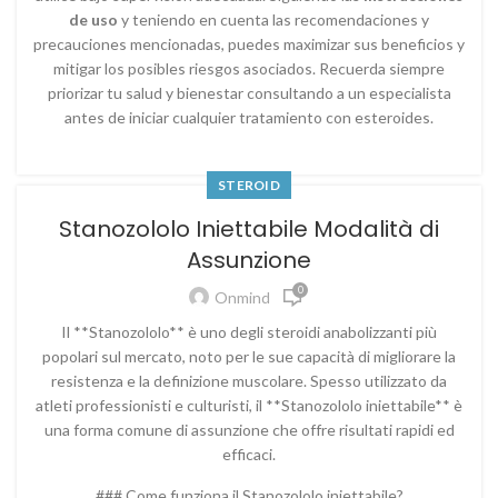
de uso
y teniendo en cuenta las recomendaciones y
precauciones mencionadas, puedes maximizar sus beneficios y
mitigar los posibles riesgos asociados. Recuerda siempre
priorizar tu salud y bienestar consultando a un especialista
antes de iniciar cualquier tratamiento con esteroides.
STEROID
Stanozololo Iniettabile Modalità di
Assunzione
0
Onmind
Il **Stanozololo** è uno degli steroidi anabolizzanti più
popolari sul mercato, noto per le sue capacità di migliorare la
resistenza e la definizione muscolare. Spesso utilizzato da
atleti professionisti e culturisti, il **Stanozololo iniettabile** è
una forma comune di assunzione che offre risultati rapidi ed
efficaci.
### Come funziona il Stanozololo iniettabile?