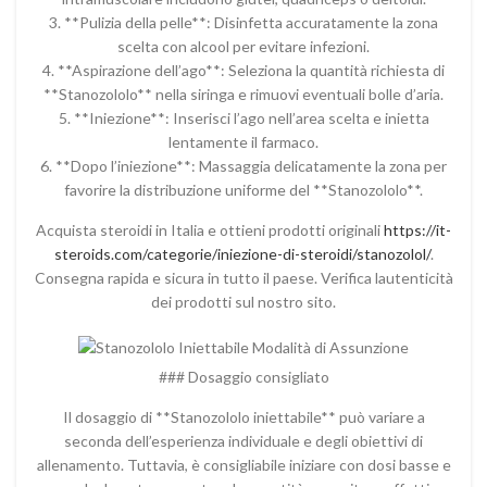
3. **Pulizia della pelle**: Disinfetta accuratamente la zona
scelta con alcool per evitare infezioni.
4. **Aspirazione dell’ago**: Seleziona la quantità richiesta di
**Stanozololo** nella siringa e rimuovi eventuali bolle d’aria.
5. **Iniezione**: Inserisci l’ago nell’area scelta e inietta
lentamente il farmaco.
6. **Dopo l’iniezione**: Massaggia delicatamente la zona per
favorire la distribuzione uniforme del **Stanozololo**.
Acquista steroidi in Italia e ottieni prodotti originali
https://it-
steroids.com/categorie/iniezione-di-steroidi/stanozolol/
.
Consegna rapida e sicura in tutto il paese. Verifica lautenticità
dei prodotti sul nostro sito.
### Dosaggio consigliato
Il dosaggio di **Stanozololo iniettabile** può variare a
seconda dell’esperienza individuale e degli obiettivi di
allenamento. Tuttavia, è consigliabile iniziare con dosi basse e