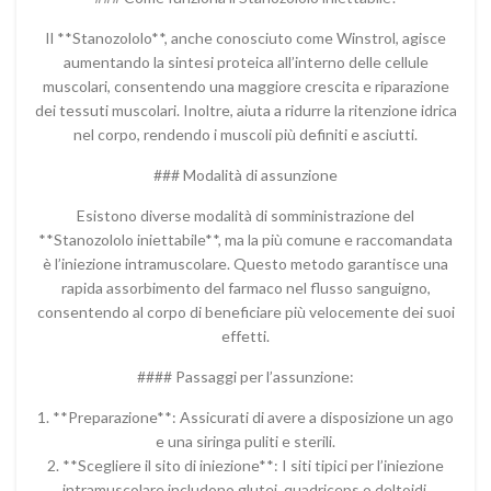
Il **Stanozololo**, anche conosciuto come Winstrol, agisce
aumentando la sintesi proteica all’interno delle cellule
muscolari, consentendo una maggiore crescita e riparazione
dei tessuti muscolari. Inoltre, aiuta a ridurre la ritenzione idrica
nel corpo, rendendo i muscoli più definiti e asciutti.
### Modalità di assunzione
Esistono diverse modalità di somministrazione del
**Stanozololo iniettabile**, ma la più comune e raccomandata
è l’iniezione intramuscolare. Questo metodo garantisce una
rapida assorbimento del farmaco nel flusso sanguigno,
consentendo al corpo di beneficiare più velocemente dei suoi
effetti.
#### Passaggi per l’assunzione:
1. **Preparazione**: Assicurati di avere a disposizione un ago
e una siringa puliti e sterili.
2. **Scegliere il sito di iniezione**: I siti tipici per l’iniezione
intramuscolare includono glutei, quadriceps o deltoidi.