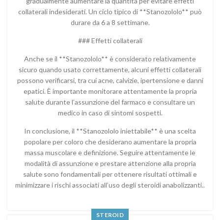
gradualmente aumentare la quantità per evitare effetti
collaterali indesiderati. Un ciclo tipico di **Stanozololo** può
durare da 6 a 8 settimane.
### Effetti collaterali
Anche se il **Stanozololo** è considerato relativamente
sicuro quando usato correttamente, alcuni effetti collaterali
possono verificarsi, tra cui acne, calvizie, ipertensione e danni
epatici. È importante monitorare attentamente la propria
salute durante l’assunzione del farmaco e consultare un
medico in caso di sintomi sospetti.
In conclusione, il **Stanozololo iniettabile** è una scelta
popolare per coloro che desiderano aumentare la propria
massa muscolare e definizione. Seguire attentamente le
modalità di assunzione e prestare attenzione alla propria
salute sono fondamentali per ottenere risultati ottimali e
minimizzare i rischi associati all’uso degli steroidi anabolizzanti..
STEROID