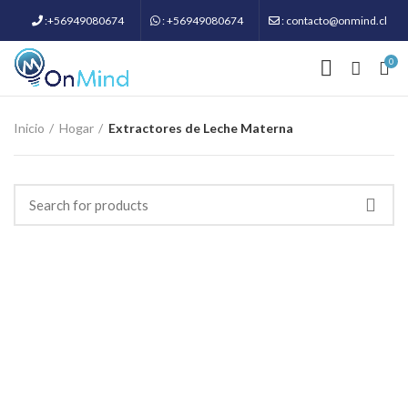
:+56949080674
: +56949080674
: contacto@onmind.cl
0
Inicio
Hogar
Extractores de Leche Materna