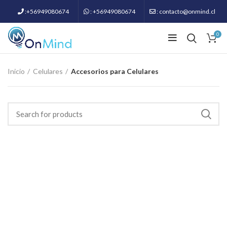
:+56949080674
: +56949080674
: contacto@onmind.cl
0
Inicio
Celulares
Accesorios para Celulares