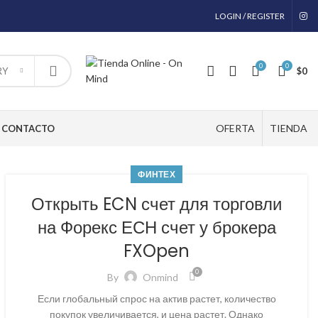
LOGIN / REGISTER
0
0
$
0
RY
OFERTA
TIENDA
CONTACTO
ФИНТЕХ
Открыть ECN счет для торговли
на Форекс ЕСН счет у брокера
FXOpen
0
By
Onmind
Если глобальный спрос на актив растет, количество
покупок увеличивается, и цена растет. Однако