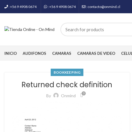
: +56 9 4908 0674
: +56 9 4908 0674
: contacto@onmind.cl
INICIO
AUDIFONOS
CAMARAS
CAMARAS DE VIDEO
CELU
BOOKKEEPING
Returned check definition
0
By
Onmind