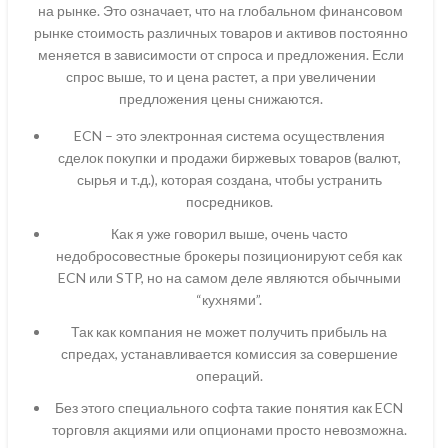
на рынке. Это означает, что на глобальном финансовом
рынке стоимость различных товаров и активов постоянно
меняется в зависимости от спроса и предложения. Если
спрос выше, то и цена растет, а при увеличении
предложения цены снижаются.
ECN – это электронная система осуществления
сделок покупки и продажи биржевых товаров (валют,
сырья и т.д.), которая создана, чтобы устранить
посредников.
Как я уже говорил выше, очень часто
недобросовестные брокеры позиционируют себя как
ECN или STP, но на самом деле являются обычными
“кухнями”.
Так как компания не может получить прибыль на
спредах, устанавливается комиссия за совершение
операций.
Без этого специального софта такие понятия как ECN
торговля акциями или опционами просто невозможна.