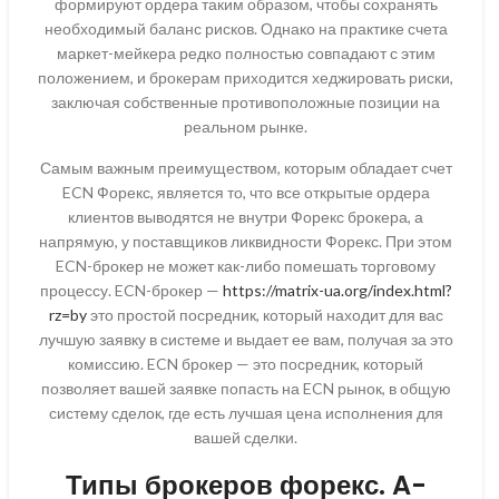
формируют ордера таким образом, чтобы сохранять
необходимый баланс рисков. Однако на практике счета
маркет-мейкера редко полностью совпадают с этим
положением, и брокерам приходится хеджировать риски,
заключая собственные противоположные позиции на
реальном рынке.
Самым важным преимуществом, которым обладает счет
ECN Форекс, является то, что все открытые ордера
клиентов выводятся не внутри Форекс брокера, а
напрямую, у поставщиков ликвидности Форекс. При этом
ECN-брокер не может как-либо помешать торговому
процессу. ECN-брокер —
https://matrix-ua.org/index.html?
rz=by
это простой посредник, который находит для вас
лучшую заявку в системе и выдает ее вам, получая за это
комиссию. ECN брокер — это посредник, который
позволяет вашей заявке попасть на ECN рынок, в общую
систему сделок, где есть лучшая цена исполнения для
вашей сделки.
Типы брокеров форекс. A-