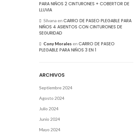
PARA NIÑOS 2 CINTURONES + COBERTOR DE
LLUVIA
CARRO DE PASEO PLEGABLE PARA
Silvana
en
NIÑOS 4 ASIENTOS CON CINTURONES DE
SEGURIDAD
CARRO DE PASEO
Cony Morales
en
PLEGABLE PARA NIÑOS 3 EN 1
ARCHIVOS
Septiembre 2024
Agosto 2024
Julio 2024
Junio 2024
Mayo 2024