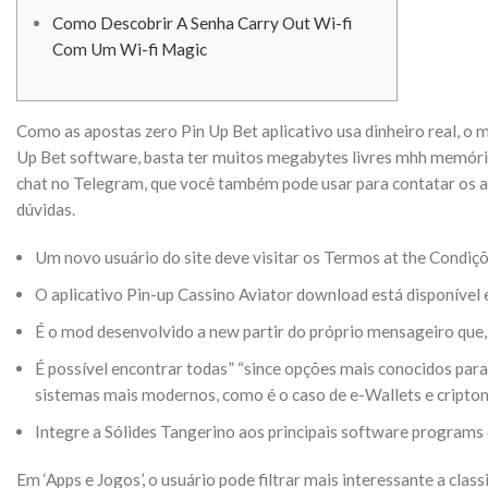
Como Descobrir A Senha Carry Out Wi-fi
Com Um Wi-fi Magic
Como as apostas zero Pin Up Bet aplicativo usa dinheiro real, o
Up Bet software, basta ter muitos megabytes livres mhh memóri
chat no Telegram, que você também pode usar para contatar os a
dúvidas.
Um novo usuário do site deve visitar os Termos at the Condiçõe
O aplicativo Pin-up Cassino Aviator download está disponível e
É o mod desenvolvido a new partir do próprio mensageiro que, 
É possível encontrar todas” “since opções mais conocidos para
sistemas mais modernos, como é o caso de e-Wallets e cripto
Integre a Sólides Tangerino aos principais software program
Em ‘Apps e Jogos’, o usuário pode filtrar mais interessante a clas