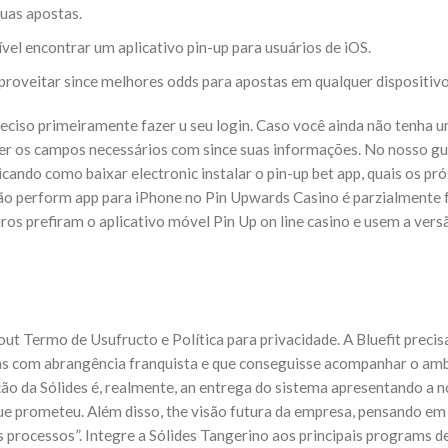
suas apostas.
vel encontrar um aplicativo pin-up para usuários de iOS.
 aproveitar since melhores odds para apostas em qualquer dispositiv
preciso primeiramente fazer u seu login. Caso você ainda não tenha 
cher os campos necessários com since suas informações. No nosso gui
ando como baixar electronic instalar o pin-up bet app, quais os pró
ção perform app para iPhone no Pin Upwards Casino é parzialmente f
ros prefiram o aplicativo móvel Pin Up on line casino e usem a ver
out Termo de Usufructo e Política para privacidade. A Bluefit preci
adas com abrangência franquista e que conseguisse acompanhar o amb
ção da Sólides é, realmente, an entrega do sistema apresentando a 
ue prometeu. Além disso, the visão futura da empresa, pensando em
s processos”. Integre a Sólides Tangerino aos principais programs d