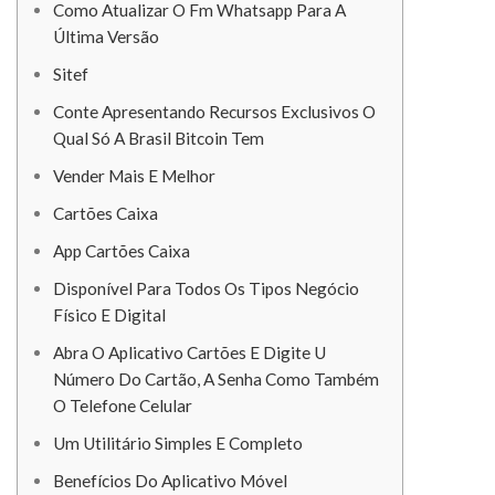
Como Atualizar O Fm Whatsapp Para A
Última Versão
Sitef
Conte Apresentando Recursos Exclusivos O
Qual Só A Brasil Bitcoin Tem
Vender Mais E Melhor
Cartões Caixa
App Cartões Caixa
Disponível Para Todos Os Tipos Negócio
Físico E Digital
Abra O Aplicativo Cartões E Digite U
Número Do Cartão, A Senha Como Também
O Telefone Celular
Um Utilitário Simples E Completo
Benefícios Do Aplicativo Móvel