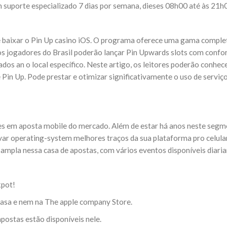
uporte especializado 7 dias por semana, dieses 08h00 até às 21h0
e baixar o Pin Up casino iOS. O programa oferece uma gama comple
os jogadores do Brasil poderão lançar Pin Upwards slots com confor
ados an o local específico. Neste artigo, os leitores poderão conhe
in Up. Pode prestar e otimizar significativamente o uso de serviço
ões em aposta mobile do mercado. Além de estar há anos neste seg
evar operating-system melhores traços da sua plataforma pro celula
ampla nessa casa de apostas, com vários eventos disponíveis diari
kpot!
 casa e nem na The apple company Store.
apostas estão disponíveis nele.