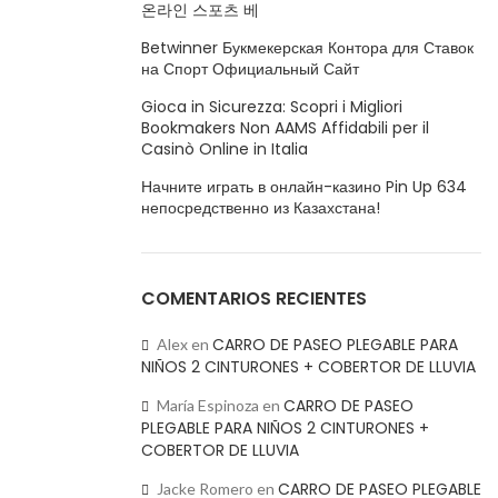
온라인 스포츠 베
Betwinner Букмекерская Контора для Ставок
на Спорт Официальный Сайт
Gioca in Sicurezza: Scopri i Migliori
Bookmakers Non AAMS Affidabili per il
Casinò Online in Italia
Начните играть в онлайн-казино Pin Up 634
непосредственно из Казахстана!
COMENTARIOS RECIENTES
CARRO DE PASEO PLEGABLE PARA
Alex
en
NIÑOS 2 CINTURONES + COBERTOR DE LLUVIA
CARRO DE PASEO
María Espinoza
en
PLEGABLE PARA NIÑOS 2 CINTURONES +
COBERTOR DE LLUVIA
CARRO DE PASEO PLEGABLE
Jacke Romero
en