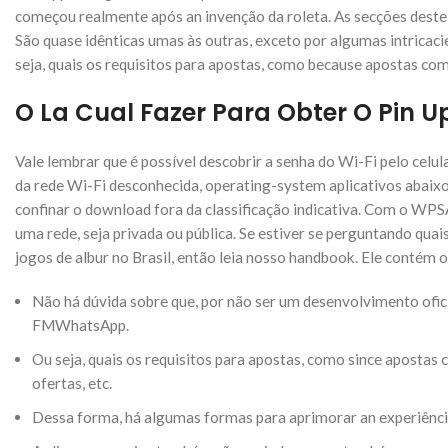
começou realmente após an invenção da roleta. As secções deste 
São quase idênticas umas às outras, exceto por algumas intricac
seja, quais os requisitos para apostas, como because apostas com
O La Cual Fazer Para Obter O Pin 
Vale lembrar que é possível descobrir a senha do Wi-Fi pelo celul
da rede Wi-Fi desconhecida, operating-system aplicativos abaixo
confinar o download fora da classificação indicativa. Com o WP
uma rede, seja privada ou pública. Se estiver se perguntando qua
jogos de albur no Brasil, então leia nosso handbook. Ele contém 
Não há dúvida sobre que, por não ser um desenvolvimento ofic
FMWhatsApp.
Ou seja, quais os requisitos para apostas, como since apostas
ofertas, etc.
Dessa forma, há algumas formas para aprimorar an experiênci