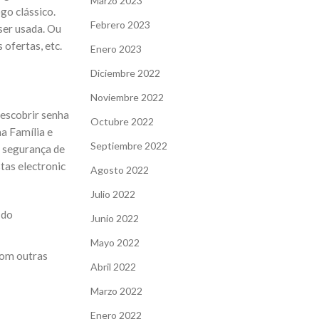
Marzo 2023
go clássico.
Febrero 2023
ser usada. Ou
 ofertas, etc.
Enero 2023
Diciembre 2022
Noviembre 2022
descobrir senha
Octubre 2022
a Família e
Septiembre 2022
a segurança de
tas electronic
Agosto 2022
Julio 2022
 do
Junio 2022
Mayo 2022
com outras
Abril 2022
Marzo 2022
Enero 2022