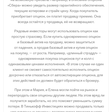
«Сбера» можно увидеть размер гарантийного обеспечения,
текущие котировки и страйк-цену. Когда покупатель
приобретает опцион, он платит продавцу премию. Она
всегда остаётся у продавца, её не возвращают.
Рядовые инвесторы могут использовать опцион как
простую страховку. Если купить одновременно опцион
и базовый актив на продажу, можно защититься
от падения, а продав базовый актив и купив опцион
на покупку, — от роста. Например, «длинный стрэддл» —
одновременная покупка опционов пут и колл с
одинаковыми ценами исполнения. «В этом случае ни один
клиент не сможет самостоятельно исполнить опцион
досрочно или отказаться от автоэкспирации опциона, для
этих действий он должен будет обратиться к брокеру.
При этом и Мария, и Елена могли пойти на рынок и
перепродать свои опционы другим людям. На этом вряд ли
получится заработать, но это поможет уменьшить сумму
потери. В Тинькофф Инвестициях можно продавать только
уже купленные опционы, поэтому риска продажи в шорт