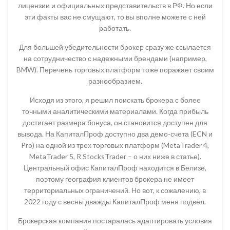
лицензии и официальных представительств в РФ. Но если
эти факты вас не смущают, то вы вполне можете с ней
работать.
Для большей убедительности брокер сразу же ссылается
на сотрудничество с надежными брендами (например,
BMW). Перечень торговых платформ тоже поражает своим
разнообразием.
Исходя из этого, я решил поискать брокера с более
точными аналитическими материалами. Когда прибыль
достигает размера бонуса, он становится доступен для
вывода. На КапиталПроф доступно два демо-счета (ECN и
Pro) на одной из трех торговых платформ (MetaTrader 4,
MetaTrader 5, R StocksTrader – о них ниже в статье).
Центральный офис КапиталПроф находится в Белизе,
поэтому география клиентов брокера не имеет
территориальных ограничений. Но вот, к сожалению, в
2022 году с весны дважды КапиталПроф меня подвёл.
Брокерская компания постаралась адаптировать условия