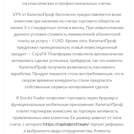
на классических и профессиональных счетах.
VPS от КапиталПроф бесплатно предоставляется всем
клиентам при наличии на счетах торгового оборота не
менее 3-х стандартных лотов в месяц. При невыполнении
данного условия стоимость ежемесячной абонентской
платы за услугу – 5 USD. Кроме того, КапиталПроф
предложил принципиально новый инвестиционный
продукт — CopyFX. Платформа позволяла автоматически
копировать сделки успешных трейдеров, так что клиенты
КапиталПроф получили возможность пассивного
заработка. Продукт оказался столь востребованным, что в
скором времени конкуренты стали предлагать
собственные сервисы копирования сделок.
R StocksTrader позволяет торговать через браузер и
функциональные мобильные приложения. КапиталПроф
платит партнерам комиссию за торговую активность
привлеченных ими клиентов. Ее размер зависит от типа
счета, с которого
https://capitalprof.team/
торгует реферал,
и выбранного вида сотрудничества. Клиенты