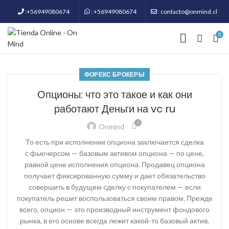
:+56949080674
: +56949080674
: contacto@onmind.cl
0
ФОРЕКС БРОКЕРЫ
Опционы: что это такое и как они
работают Деньги на vc ru
0
Onmind
То есть при исполнении опциона заключается сделка
с фьючерсом — базовым активом опциона — по цене,
равной цене исполнения опциона. Продавец опциона
получает фиксированную сумму и дает обязательство
совершить в будущем сделку с покупателем — если
покупатель решит воспользоваться своим правом. Прежде
всего, опцион — это производный инструмент фондового
рынка, в его основе всегда лежит какой-то базовый актив.