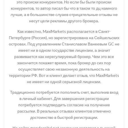
это происки конкурентов. Но если бы были происки
конкурентов, то автор писал бы что в таком то дц намного
лучше, а в большинстве слуаев отрицательные отзывы не
несут цели рекламы другого брокера.
Как известно, MaxiMarkets располагается в Санкт-
Петербурге (Россия), но зарегистрирована на Сейшельских
островах. Под управлением Станиславом Ванеевым GC не
имеет ни в одном государстве лицензии, а значит
развивается как нерегулируемый брокер. Чем это все
закончится покажет время, пока брокер до сих пор
осуществляет свою незаконную деятельность на
территории РФ. Вот и клиент делает отзыв, что MaxiMarkets
не имеет ни одной серьезной лицензии.
Традиционно потребуется пополнить счет, выполнив вход
в личный кабинет. Для завершения регистрации
потребуется подтвердить согласие на получение
рассылки. В реальных отзывах клиентов отмечено
достоинство в быстрой регистрации.
На сайте grandcapital.net компания заявляет о высокой