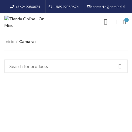
:+56949080674
: +56949080674
: contacto@onmind.cl
0
Inicio
Camaras