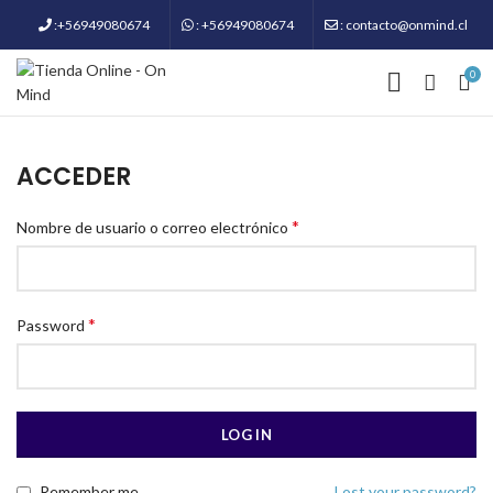
:+56949080674
: +56949080674
: contacto@onmind.cl
0
ACCEDER
*
Nombre de usuario o correo electrónico
*
Password
LOG IN
Remember me
Lost your password?