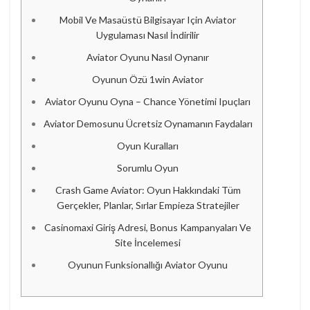
Mobil Ve Masaüstü Bilgisayar Için Aviator
Uygulaması Nasıl İndirilir
Aviator Oyunu Nasıl Oynanır
Oyunun Özü 1win Aviator
Aviator Oyunu Oyna – Chance Yönetimi Ipuçları
Aviator Demosunu Ücretsiz Oynamanın Faydaları
Oyun Kuralları
Sorumlu Oyun
Crash Game Aviator: Oyun Hakkındaki Tüm
Gerçekler, Planlar, Sırlar Empieza Stratejiler
Casinomaxi Giriş Adresi, Bonus Kampanyaları Ve
Site İncelemesi
Oyunun Funksionallığı Aviator Oyunu