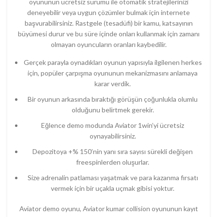
oyununun ücretsiz sürümü ile otomatik stratejilerinizi
deneyebilir veya uygun çözümler bulmak için internete
başvurabilirsiniz. Rastgele (tesadüfi) bir kamu, katsayının
büyümesi durur ve bu süre içinde onları kullanmak için zamanı
olmayan oyuncuların oranları kaybedilir.
Gerçek parayla oynadıkları oyunun yapısıyla ilgilenen herkes
için, popüler çarpışma oyununun mekanizmasını anlamaya
karar verdik.
Bir oyunun arkasında bıraktığı görüşün çoğunlukla olumlu
olduğunu belirtmek gerekir.
Eğlence demo modunda Aviator 1win’yi ücretsiz
oynayabilirsiniz.
Depozitoya +% 150’nin yanı sıra sayısı sürekli değişen
freespinlerden oluşurlar.
Size adrenalin patlaması yaşatmak ve para kazanma fırsatı
vermek için bir uçakla uçmak gibisi yoktur.
Aviator demo oyunu, Aviator kumar collision oyununun kayıt