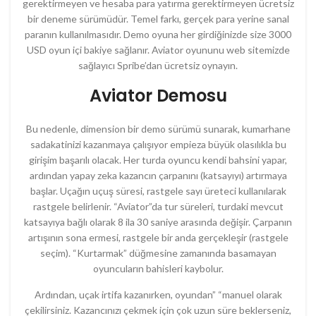
gerektirmeyen ve hesaba para yatırma gerektirmeyen ücretsiz
bir deneme sürümüdür. Temel farkı, gerçek para yerine sanal
paranın kullanılmasıdır. Demo oyuna her girdiğinizde size 3000
USD oyun içi bakiye sağlanır. Aviator oyununu web sitemizde
sağlayıcı Spribe’dan ücretsiz oynayın.
Aviator Demosu
Bu nedenle, dimension bir demo sürümü sunarak, kumarhane
sadakatinizi kazanmaya çalışıyor empieza büyük olasılıkla bu
girişim başarılı olacak. Her turda oyuncu kendi bahsini yapar,
ardından yapay zeka kazancın çarpanını (katsayıyı) artırmaya
başlar. Uçağın uçuş süresi, rastgele sayı üreteci kullanılarak
rastgele belirlenir. “Aviator”da tur süreleri, turdaki mevcut
katsayıya bağlı olarak 8 ila 30 saniye arasında değişir. Çarpanın
artışının sona ermesi, rastgele bir anda gerçekleşir (rastgele
seçim). “Kurtarmak” düğmesine zamanında basamayan
oyuncuların bahisleri kaybolur.
Ardından, uçak irtifa kazanırken, oyundan” “manuel olarak
çekilirsiniz. Kazancınızı çekmek için çok uzun süre beklerseniz,