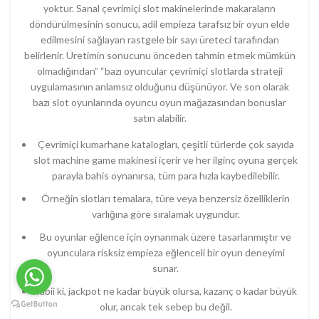
yoktur. Sanal çevrimiçi slot makinelerinde makaraların
döndürülmesinin sonucu, adil empieza tarafsız bir oyun elde
edilmesini sağlayan rastgele bir sayı üreteci tarafından
belirlenir. Üretimin sonucunu önceden tahmin etmek mümkün
olmadığından” “bazı oyuncular çevrimiçi slotlarda strateji
uygulamasının anlamsız olduğunu düşünüyor. Ve son olarak
bazı slot oyunlarında oyuncu oyun mağazasından bonuslar
satın alabilir.
Çevrimiçi kumarhane katalogları, çeşitli türlerde çok sayıda
slot machine game makinesi içerir ve her ilginç oyuna gerçek
parayla bahis oynanırsa, tüm para hızla kaybedilebilir.
Örneğin slotları temalara, türe veya benzersiz özelliklerin
varlığına göre sıralamak uygundur.
Bu oyunlar eğlence için oynanmak üzere tasarlanmıştır ve
oyunculara risksiz empieza eğlenceli bir oyun deneyimi
sunar.
Tabii ki, jackpot ne kadar büyük olursa, kazanç o kadar büyük
olur, ancak tek sebep bu değil.