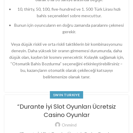
10, thirty, 50, 100, five-hundred ve 1. 500 Türk Lirası hızlı
bahis seçenekleri sobre mevcuttur.
Bunun için oyuncuların en doğru zamanda paralarını çekmesi
gerekir.
Veya düşük riskli ve orta riskli taktiklerin bir kombinasyonunu
deneyin. Daha yüksek bir oranın girmemesi durumunda, daha
düşük olan, kaybın bir kısmını yenecektir. Kolaylık sağlamak için,
“Otomatik Bahis Bozdurma” seçeneğini etkinleştirebilirsiniz –
bu, kazançların otomatik olarak çekileceği katsayıyı
belirlemenize olanak tanır.
1WIN TURKIYE
“Durante İyi Slot Oyunları Ücretsiz
Casino Oyunlar
Onmind