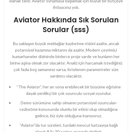
olanak tanır. Aviator oynamaya başlamak için büyük bir bütçeye
ihtiyacınız yok.
Aviator Hakkında Sık Sorulan
Sorular (sss)
Bu yaklaşım büyük meblağlar kaybetme riskini azaltır, ancak
potansiyel kazanma miktarını da azaltır. Modern çevrimiçi
kumarhaneler dizininde binlerce proje vardır ve bunların her
birine aşina olmak zor olacaktır. Analiz için harcamak istediğiniz
çok fazla boş zamanınız varsa, listelenen parametreler size
yardımcı olacaktır.
“The Aviator”, her an sona erebilecek bir büyüme eğrisine
dayalı yenilikçi bir çok oyunculu sosyal oyundur.
Demo sürümüne sahip olmanın potansiyel oyuncuları
cezbetme konusunda olumlu bir etkisi olup olmadığına
gelince, biz öyle olduğuna inanıyoruz.
“Aviator”da tur süreleri, turdaki mevcut katsayıya bağlı
olarak 8 ila 30 saniye arasında değişir.