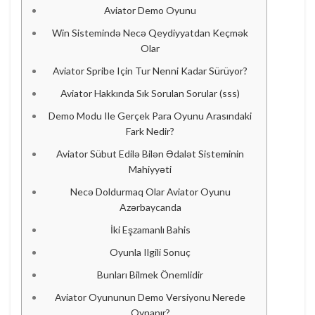
Aviator Demo Oyunu
Win Sistemində Necə Qeydiyyatdan Keçmək
Olar
Aviator Spribe Için Tur Nenni Kadar Sürüyor?
Aviator Hakkında Sık Sorulan Sorular (sss)
Demo Modu Ile Gerçek Para Oyunu Arasındaki
Fark Nedir?
Aviator Sübut Edilə Bilən Ədalət Sisteminin
Mahiyyəti
Necə Doldurmaq Olar Aviator Oyunu
Azərbaycanda
İki Eşzamanlı Bahis
Oyunla Ilgili Sonuç
Bunları Bilmek Önemlidir
Aviator Oyununun Demo Versiyonu Nerede
Oynanır?