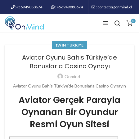
:+56949080674
: +56949080674
: contacto@onmind.cl
0
1WIN TURKIYE
Aviator Oyunu Bahis Türkiye’de
Bonuslarla Casino Oynayı
Onmind
Aviator Oyunu Bahis Türkiye’de Bonuslarla Casino Oynayın
Aviator Gerçek Parayla
Oynanan Bir Oyundur
Resmi Oyun Sitesi