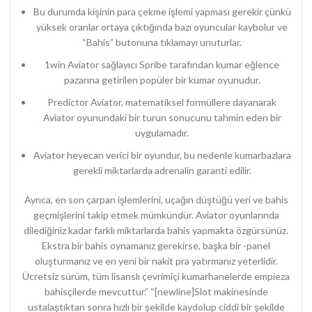
Bu durumda kişinin para çekme işlemi yapması gerekir çünkü
yüksek oranlar ortaya çıktığında bazı oyuncular kaybolur ve
“Bahis” butonuna tıklamayı unuturlar.
1win Aviator sağlayıcı Spribe tarafından kumar eğlence
pazarına getirilen popüler bir kumar oyunudur.
Predictor Aviator, matematiksel formüllere dayanarak
Aviator oyunundaki bir turun sonucunu tahmin eden bir
uygulamadır.
Aviator heyecan verici bir oyundur, bu nedenle kumarbazlara
gerekli miktarlarda adrenalin garanti edilir.
Ayrıca, en son çarpan işlemlerini, uçağın düştüğü yeri ve bahis
geçmişlerini takip etmek mümkündür. Aviator oyunlarında
dilediğiniz kadar farklı miktarlarda bahis yapmakta özgürsünüz.
Ekstra bir bahis oynamanız gerekirse, başka bir -panel
oluşturmanız ve en yeni bir nakit pra yatırmanız yeterlidir.
Ücretsiz sürüm, tüm lisanslı çevrimiçi kumarhanelerde empieza
bahisçilerde mevcuttur.” “[newline]Slot makinesinde
ustalaştıktan sonra hızlı bir şekilde kaydolup ciddi bir şekilde