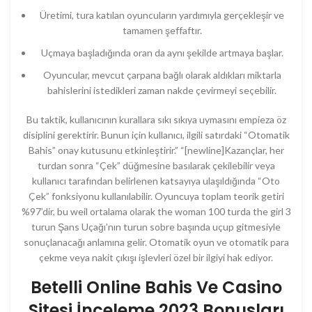
Üretimi, tura katılan oyuncuların yardımıyla gerçekleşir ve
tamamen şeffaftır.
Uçmaya başladığında oran da aynı şekilde artmaya başlar.
Oyuncular, mevcut çarpana bağlı olarak aldıkları miktarla
bahislerini istedikleri zaman nakde çevirmeyi seçebilir.
Bu taktik, kullanıcının kurallara sıkı sıkıya uymasını empieza öz
disiplini gerektirir. Bunun için kullanıcı, ilgili satırdaki “Otomatik
Bahis” onay kutusunu etkinleştirir.” “[newline]Kazançlar, her
turdan sonra “Çek” düğmesine basılarak çekilebilir veya
kullanıcı tarafından belirlenen katsayıya ulaşıldığında “Oto
Çek” fonksiyonu kullanılabilir. Oyuncuya toplam teorik getiri
%97’dir, bu weil ortalama olarak the woman 100 turda the girl 3
turun Şans Uçağı’nın turun sobre başında uçup gitmesiyle
sonuçlanacağı anlamına gelir. Otomatik oyun ve otomatik para
çekme veya nakit çıkışı işlevleri özel bir ilgiyi hak ediyor.
Betelli Online Bahis Ve Casino
Sitesi İnceleme 2023 Bonusları