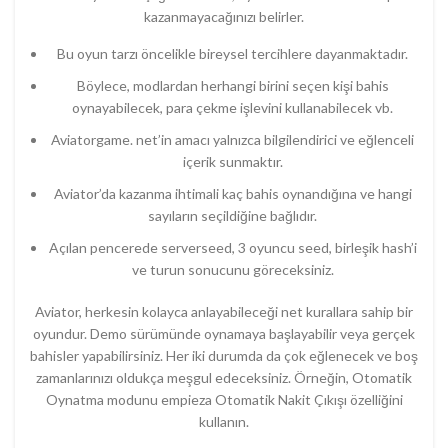
kazanmayacağınızı belirler.
Bu oyun tarzı öncelikle bireysel tercihlere dayanmaktadır.
Böylece, modlardan herhangi birini seçen kişi bahis
oynayabilecek, para çekme işlevini kullanabilecek vb.
Aviatorgame. net’in amacı yalnızca bilgilendirici ve eğlenceli
içerik sunmaktır.
Aviator’da kazanma ihtimali kaç bahis oynandığına ve hangi
sayıların seçildiğine bağlıdır.
Açılan pencerede serverseed, 3 oyuncu seed, birleşik hash’i
ve turun sonucunu göreceksiniz.
Aviator, herkesin kolayca anlayabileceği net kurallara sahip bir
oyundur. Demo sürümünde oynamaya başlayabilir veya gerçek
bahisler yapabilirsiniz. Her iki durumda da çok eğlenecek ve boş
zamanlarınızı oldukça meşgul edeceksiniz. Örneğin, Otomatik
Oynatma modunu empieza Otomatik Nakit Çıkışı özelliğini
kullanın.