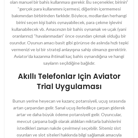
olan manuel bir bahis kullanması gerekir. Bu seçenekler, birinin”
“gerçek para kullanımını içermesi, diğerinin içermemesi
bakımından birbirinden farklıdır. Böylece, modlardan herhangi
birini seçen kişi bahis oynayabilecek, para çekme işlevini
kullanabilecek vb. Amacınızın bir bahis oynamak ve uçak (yani
oranlarınız) “havalanmadan” önce oyundan çıkmak olduğu bir
oyundur. Oyunun amacı basit gibi görünse de aslında hızlı tepki
vermenizi ve iyi bir strateji anlayışına sahip olmanızı gerektirir.
Aviator’da kazanma ihtimali kaç bahis oynandığına ve hangi
sayıların seçildiğine bağlıdır.
Akıllı Telefonlar Için Aviator
Trial Uygulaması
Bunun yerine heyecan ve kazanç potansiyeli, uçuş sırasında
artan çarpandan gelir. Sanal uçuş ilerledikçe çarpan giderek
artar ve daha büyük ödeme potansiyeli gelir. Oyuncular,
mevcut çarpana bağlı olarak aldıkları miktarla bahislerini
istedikleri zaman nakde çevirmeyi seçebilir. Sitemiz slot
oyunları ve slot siteleri hakkında bilgi sağlamak amacıyla