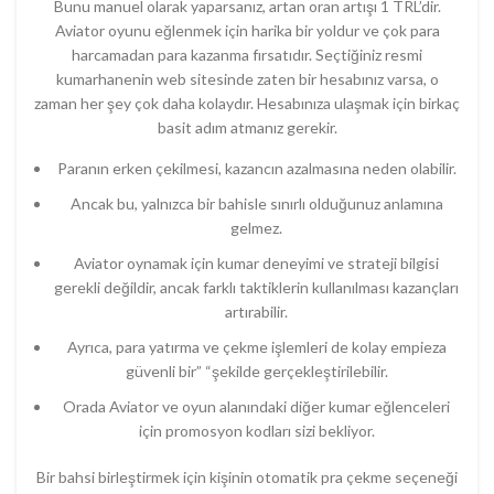
Bunu manuel olarak yaparsanız, artan oran artışı 1 TRL’dir.
Aviator oyunu eğlenmek için harika bir yoldur ve çok para
harcamadan para kazanma fırsatıdır. Seçtiğiniz resmi
kumarhanenin web sitesinde zaten bir hesabınız varsa, o
zaman her şey çok daha kolaydır. Hesabınıza ulaşmak için birkaç
basit adım atmanız gerekir.
Paranın erken çekilmesi, kazancın azalmasına neden olabilir.
Ancak bu, yalnızca bir bahisle sınırlı olduğunuz anlamına
gelmez.
Aviator oynamak için kumar deneyimi ve strateji bilgisi
gerekli değildir, ancak farklı taktiklerin kullanılması kazançları
artırabilir.
Ayrıca, para yatırma ve çekme işlemleri de kolay empieza
güvenli bir” “şekilde gerçekleştirilebilir.
Orada Aviator ve oyun alanındaki diğer kumar eğlenceleri
için promosyon kodları sizi bekliyor.
Bir bahsi birleştirmek için kişinin otomatik pra çekme seçeneği