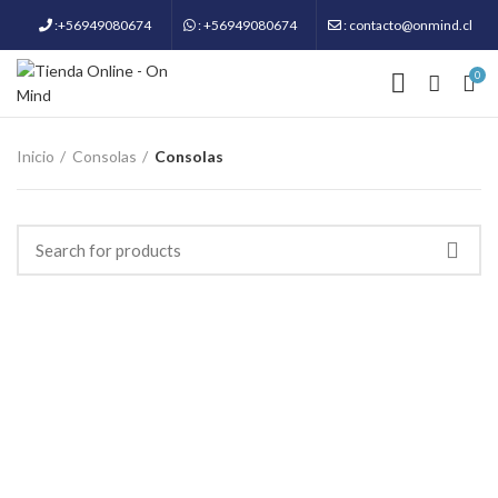
:+56949080674
: +56949080674
: contacto@onmind.cl
0
Inicio
Consolas
Consolas