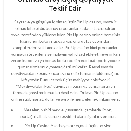
Təklif Edir
Sayta və ya güzgüyə iç olmaq üçünPin Up casino, sayta iç
olmaq kifayətdir, bu növ proqramlar sadəcə təcrübəli bir
əvvəl tərəfindən yüklənə bilər. Pin Up casino online həmçinin
kazinonun bütöv nüsxəsi var, onu qəfəs üzərindən
kompüterdən yükləmək olar. Pin Up casino kimi proqramları
vurmaq istəyənlər sizə mülayim vahid zad əldə etməyə imkan
verən kupon və ya bonus kodu təqdim edirlər.depozit yoxdur
qumar slotlarını oynamaq ötrü mükafat. Rəsmi saytda
qeydiyyatdan keçmək üçün zəng edib formanı doldurmağınız
kifayətdir. Bunu etmək üçün mahiyyət səhifədəki
“Qeydiyyatdan keç” düyməsini basın və sonra görünən
formada şəxsi məlumatları daxil edin. Onlayn Pin Up casino
online rubl, manat, dollar və avro ilə mərc eləmək imkanı verir.
Məsələn, vahid meyvə yuvasında, çarxlarda limon,
portağal, albalı, qarpız təsvirləri olan nişanlar görünür.
Pin Up Casino Azərbaycanı seçmək üçün ən vivo