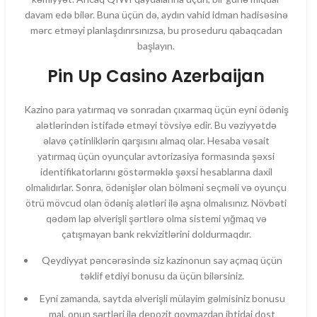
davam edə bilər. Buna üçün də, aydın vahid idman hadisəsinə
mərc etməyi planlaşdırırsınızsa, bu proseduru qabaqcadan
başlayın.
Pin Up Casino Azerbaijan
Kazino para yatırmaq və sonradan çıxarmaq üçün eyni ödəniş
alətlərindən istifadə etməyi tövsiyə edir. Bu vəziyyətdə
əlavə çətinliklərin qarşısını almaq olar. Hesaba vəsait
yatırmaq üçün oyunçular avtorizasiya formasında şəxsi
identifikatorlarını göstərməklə şəxsi hesablarına daxil
olmalıdırlar. Sonra, ödənişlər olan bölməni seçməli və oyunçu
ötrü mövcud olan ödəniş alətləri ilə aşna olmalısınız. Növbəti
qədəm lap əlverişli şərtlərə olma sistemi yığmaq və
çatışmayan bank rekvizitlərini doldurmaqdır.
Qeydiyyat pəncərəsində siz kazinonun say açmaq üçün
təklif etdiyi bonusu da üçün bilərsiniz.
Eyni zamanda, saytda əlverişli mülayim gəlmisiniz bonusu
mal, onun şərtləri ilə depozit qoymazdan ibtidai dost