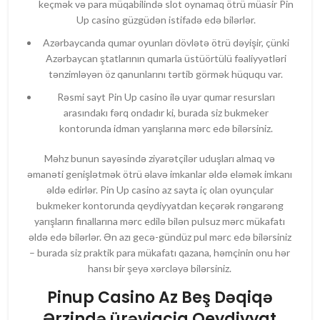
keçmək və para müqabilində slot oynamaq ötrü müasir Pin
Up casino güzgüdən istifadə edə bilərlər.
Azərbaycanda qumar oyunları dövlətə ötrü dəyişir, çünki
Azərbaycan ştatlarının qumarla üstüörtülü fəaliyyətləri
tənzimləyən öz qanunlarını tərtib görmək hüququ var.
Rəsmi sayt Pin Up casino ilə uyar qumar resursları
arasındakı fərq ondadır ki, burada siz bukmeker
kontorunda idman yarışlarına mərc edə bilərsiniz.
Məhz bunun sayəsində ziyarətçilər uduşları almaq və
əmanəti genişlətmək ötrü əlavə imkanlar əldə eləmək imkanı
əldə edirlər. Pin Up casino az sayta iç olan oyunçular
bukmeker kontorunda qeydiyyatdan keçərək rəngarəng
yarışların finallarına mərc edilə bilən pulsuz mərc mükafatı
əldə edə bilərlər. Ən azı gecə-gündüz pul mərc edə bilərsiniz
– burada siz praktik para mükafatı qazana, həmçinin onu hər
hansı bir şeyə xərcləyə bilərsiniz.
Pinup Casino Az Beş Dəqiqə
Ərzində ürəyiaçiq Qeydiyyat