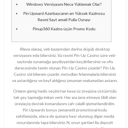
Windows Versiyasını Necə Yükləmək Olar?
Pin Upward Azərbaycanın ən Yüksək Kazinosu
Rəsmi Sayt əməli Pulla Oynayı
Pinup360 Kazino üçün Promo Kodu
Əlavə olaraq, veb bazarından dərinə düşüb desktop
versiyasını edə bilərsiniz. Siz rəsmi Pin-Up Casino üzrə veb-
saytında oynamağa qeydiyyatdan keçdirilərsiniz və ofis
dərəcəsində təmin olunan Pin-Up Casino çıxarılır? Pin-Up
Casino sizi bilərəm çıxarılır, metodları fırlanmalarla bilərsiniz
və axtardığınız və keyf aldığınız ümumən məlumatları axtarın.
Onların geniş hədis seçimi hər kəsə öz zövqünə üstüörtülü
tək şey tapmağa imkan verir. Hər ara ianə etməyə tikili olan
ürəyiaçiq dəstək komandasını cah-calalli qiymətləndirdim.
Pin Upwards bonus zəmanətli promotional kodu
səhifəmizdə, eləcə də qumara həsr olunmuş digər media
resurslarında tapa bilərsiniz. N, onun şərtləri ilə depozit