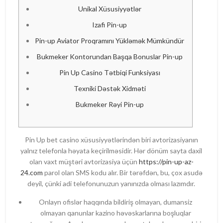
Unikal Xüsusiyyətlər
Izafi Pin-up
Pin-up Aviator Proqramını Yükləmək Mümkündür
Bukmeker Kontorundan Başqa Bonuslar Pin-up
Pin Up Casino Tətbiqi Funksiyası
Texniki Dəstək Xidməti
Bukmeker Rəyi Pin-up
Pin Up bet casino xüsusiyyətlərindən biri avtorizasiyanın
yalnız telefonla həyata keçirilməsidir. Hər dönüm sayta daxil
olan vaxt müştəri avtorizasiya üçün
https://pin-up-az-
24.com
parol olan SMS kodu alır. Bir tərəfdən, bu, çox asudə
deyil, çünki adi telefonunuzun yanınızda olması lazımdır.
Onlayn ofislər haqqında bildiriş olmayan, dumansiz
olmayan qanunlar kazino həvəskarlarına boşluqlar