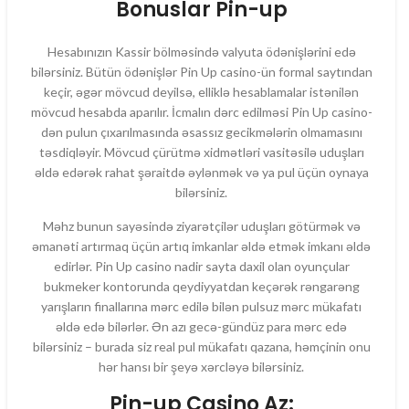
Bonuslar Pin-up
Hesabınızın Kassir bölməsində valyuta ödənişlərini edə
bilərsiniz. Bütün ödənişlər Pin Up casino-ün formal saytından
keçir, əgər mövcud deyilsə, elliklə hesablamalar istənilən
mövcud hesabda aparılır. İcmalın dərc edilməsi Pin Up casino-
dən pulun çıxarılmasında əsassız gecikmələrin olmamasını
təsdiqləyir. Mövcud çürütmə xidmətləri vasitəsilə uduşları
əldə edərək rahat şəraitdə əylənmək və ya pul üçün oynaya
bilərsiniz.
Məhz bunun sayəsində ziyarətçilər uduşları götürmək və
əmanəti artırmaq üçün artıq imkanlar əldə etmək imkanı əldə
edirlər. Pin Up casino nadir sayta daxil olan oyunçular
bukmeker kontorunda qeydiyyatdan keçərək rəngarəng
yarışların finallarına mərc edilə bilən pulsuz mərc mükafatı
əldə edə bilərlər. Ən azı gecə-gündüz para mərc edə
bilərsiniz – burada siz real pul mükafatı qazana, həmçinin onu
hər hansı bir şeyə xərcləyə bilərsiniz.
Pin-up Casino Az: