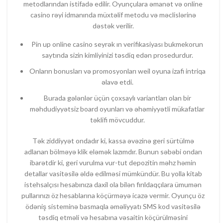
metodlarından istifadə edilir. Oyunçulara əmanət və online
casino rəyi idmanında müxtəlif metodu və məclislərinə
dəstək verilir.
Pin up online casino seyrək ın verifikasiyası bukmekorun
saytında sizin kimliyinizi təsdiq edən prosedurdur.
Onların bonusları və promosyonları weil oyuna izafi intriqa
əlavə etdi.
Burada gələnlər üçün çoxsaylı variantları olan bir
məhdudiyyətsiz board oyunları və əhəmiyyətli mükafatlar
təklifi mövcuddur.
Tək ziddiyyət ondadır ki, kassa əvəzinə geri sürtülmə
adlanan bölməyə klik eləmək lazımdır. Bunun səbəbi ondan
ibarətdir ki, geri vurulma vur-tut depozitin məhz həmin
detallar vasitəsilə əldə edilməsi mümkündür. Bu yolla kitab
istehsalçısı hesabınıza daxil ola bilən fırıldaqçılara ümumən
pullarınızı öz hesablarına köçürməyə icazə vermir. Oyunçu öz
ödəniş sisteminə basmaqla əməliyyatı SMS kod vasitəsilə
təsdiq etməli və hesabına vəsaitin köçürülməsini