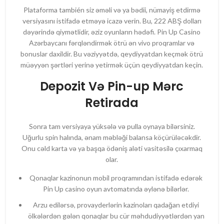
Plataforma también siz əməli və ya bədii, nümayiş etdirmə
versiyasını istifadə etməyə icazə verin. Bu, 222 ABŞ dolları
dəyərində qiymətlidir, əziz oyunların hədəfi. Pin Up Casino
Azərbaycanı fərqləndirmək ötrü ən vivo proqramlar və
bonuslar daxildir. Bu vəziyyətdə, qeydiyyatdan keçmək ötrü
müəyyən şərtləri yerinə yetirmək üçün qeydiyyatdan keçin.
Depozit Və Pin-up Mərc
Retirada
Sonra tam versiyaya yüksələ və pulla oynaya bilərsiniz.
Uğurlu spin halında, ənam məbləği balansa köçürüləcəkdir.
Onu cəld karta və ya başqa ödəniş aləti vasitəsilə çıxarmaq
olar.
Qonaqlar kazinonun mobil proqramından istifadə edərək
Pin Up casino oyun avtomatında əylənə bilərlər.
Arzu edilərsə, provayderlərin kazinoları qadağan etdiyi
ölkələrdən gələn qonaqlar bu cür məhdudiyyətlərdən yan