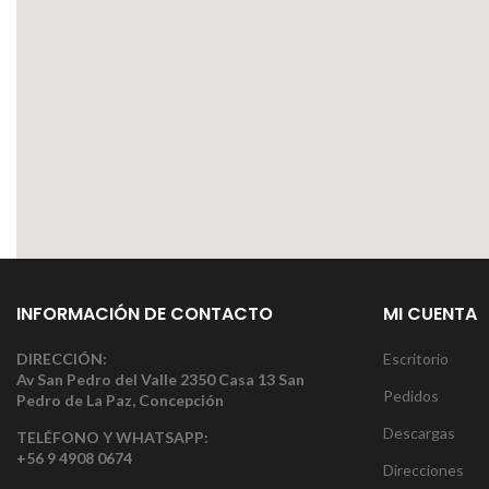
INFORMACIÓN DE CONTACTO
MI CUENTA
DIRECCIÓN:
Escritorio
Av San Pedro del Valle 2350 Casa 13 San
Pedidos
Pedro de La Paz, Concepción
Descargas
TELÉFONO Y WHATSAPP:
+56 9 4908 0674
Direcciones