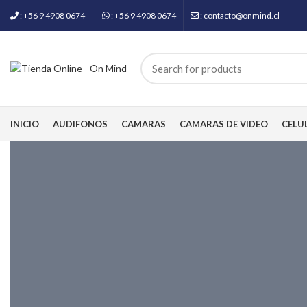
: +56 9 4908 0674
: +56 9 4908 0674
: contacto@onmind.cl
INICIO
AUDIFONOS
CAMARAS
CAMARAS DE VIDEO
CELU