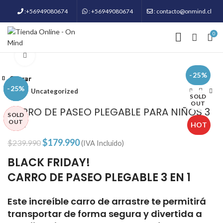
:+56949080674
: +56949080674
: contacto@onmind.cl
0
Click to enlarge
-25%
Cerrar
Cerrar
Cerrar
Cerrar
Cerrar
Cerrar
Cerrar
Cerrar
-44%
-25%
-44%
-44%
-20%
-17%
-21%
-25%
Inicio
Uncategorized
SOLD
OUT
CARRO DE PASEO PLEGABLE PARA NIÑOS 3
SOLD
SOLD
HOT
HOT
EN 1
OUT
OUT
HOT
$
179.990
$
239.990
(IVA Incluido)
BLACK FRIDAY!
CARRO DE PASEO PLEGABLE 3 EN 1
Este increíble carro de arrastre te permitirá
transportar de forma segura y divertida a