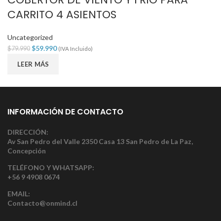
CARRITO 4 ASIENTOS
Uncategorized
$
59.990
$
79.990
(IVA Incluido)
LEER MÁS
INFORMACIÓN DE CONTACTO
DIRECCIÓN:
Av San Pedro del Valle 2350 Casa 13 San Pedro de La Paz,
Concepción
TELÉFONO Y WHATSAPP:
+56 9 4908 0674
EMAIL:
Contacto@onmind.cl