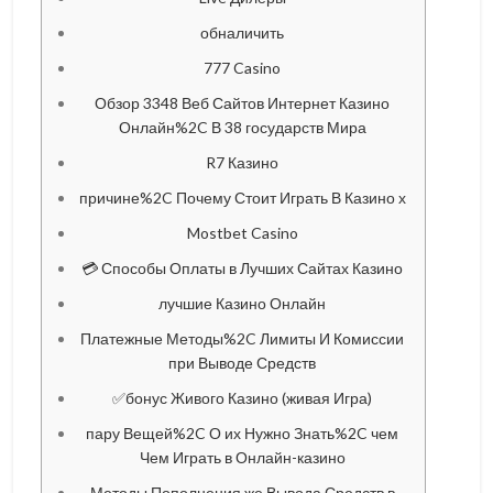
обналичить
777 Casino
Обзор 3348 Веб Сайтов Интернет Казино
Онлайн%2C В 38 государств Мира
R7 Казино
причине%2C Почему Стоит Играть В Казино х
Mostbet Casino
💳 Способы Оплаты в Лучших Сайтах Казино
лучшие Казино Онлайн
Платежные Методы%2C Лимиты И Комиссии
при Выводе Средств
✅бонус Живого Казино (живая Игра)
пару Вещей%2C О их Нужно Знать%2C чем
Чем Играть в Онлайн-казино
Методы Пополнения же Вывода Средств в