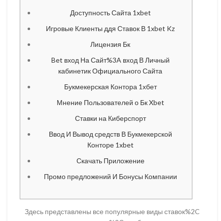
Доступность Сайта 1xbet
Игровые Клиенты ддя Ставок В 1xbet Kz
Лицензия Бк
Bet вход На Сайт%3A вход В Личный
кабинетик Официального Сайта
Букмекерская Контора 1хбет
Мнение Пользователей о Бк Xbet
Ставки на Киберспорт
Ввод И Вывод средств В Букмекерской
Конторе 1xbet
Скачать Приложение
Промо предложений И Бонусы Компании
Здесь представлены все популярные виды ставок%2C