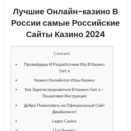
Лучшие Онлайн-казино В
России самые Российские
Сайты Казино 2024
Content
Провайдеры И Разработчики Игр В Казино
Get-x
Казино Онлайнтоп Игры Казино
Как Зарегистрироваться В Казино Get-x –
Пошаговая Инструкция
Добро Пожаловать на Официальный Сайт
Джойказино!
Legzo Casino
Live Дилеры