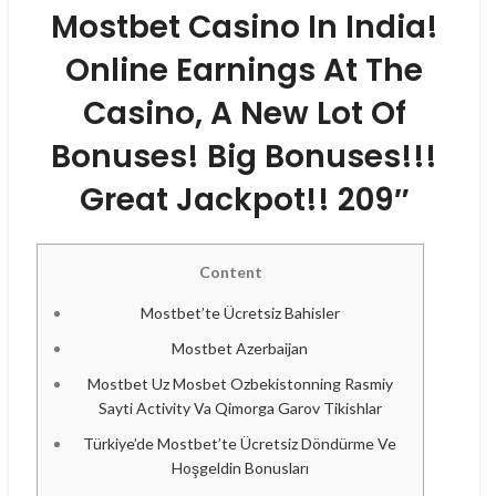
Mostbet Casino In India!
Online Earnings At The
Casino, A New Lot Of
Bonuses! Big Bonuses!!!
Great Jackpot!! 209″
Content
Mostbet’te Ücretsiz Bahisler
Mostbet Azerbaijan
Mostbet Uz Mosbet Ozbekistonning Rasmiy
Sayti Activity Va Qimorga Garov Tikishlar
Türkiye’de Mostbet’te Ücretsiz Döndürme Ve
Hoşgeldin Bonusları