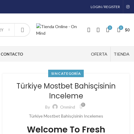
LOGIN / REGISTER
0
0
$
0
RY
OFERTA
TIENDA
CONTACTO
SIN CATEGORÍA
Türkiye Mostbet Bahisçisinin
Inceleme
0
By
Onmind
Türkiye Mostbet Bahisçisinin Incelemes
Welcome To Fresh