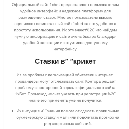
Официальный сайт 1xbet предоставляет пользователям
удобное интерфейс и надежное платформу для
размещения ставок. Многие пользователи высоко
оценивают официальный сайт 1xbet за его удобство а
простоту использования. Их отмечают%2C что найдем
нужную информацию и сайте очень быстро благодаря
удобной навигации и интуитивно доступному
интерфейсу.
Ставки в” “крикет
Из-за проблем с легализацией обитатели интернет-
провайдеры могут отслеживать сайт. Контора решает
проблему с посторонней зеркал официального сайта
1хБет. Промокод нельзя указать при регистрации%2C
иначе его применять уже не получится.
Их интуиция и” “знания помогают сделать правильные
букмекерскую ставку и матч или подсчитать прогноз на
ряд спортивных событий.