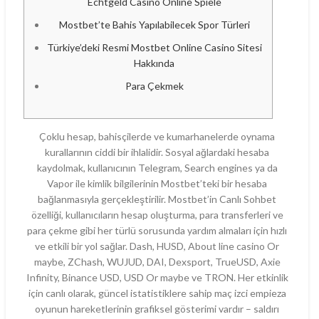
Echtgeld Casino Online Spiele
Mostbet’te Bahis Yapılabilecek Spor Türleri
Türkiye’deki Resmi Mostbet Online Casino Sitesi
Hakkında
Para Çekmek
Çoklu hesap, bahisçilerde ve kumarhanelerde oynama
kurallarının ciddi bir ihlalidir. Sosyal ağlardaki hesaba
kaydolmak, kullanıcının Telegram, Search engines ya da
Vapor ile kimlik bilgilerinin Mostbet’teki bir hesaba
bağlanmasıyla gerçekleştirilir. Mostbet’in Canlı Sohbet
özelliği, kullanıcıların hesap oluşturma, para transferleri ve
para çekme gibi her türlü sorusunda yardım almaları için hızlı
ve etkili bir yol sağlar. Dash, HUSD, About line casino Or
maybe, ZChash, WUJUD, DAI, Dexsport, TrueUSD, Axie
Infinity, Binance USD, USD Or maybe ve TRON. Her etkinlik
için canlı olarak, güncel istatistiklere sahip maç izci empieza
oyunun hareketlerinin grafiksel gösterimi vardır – saldırı