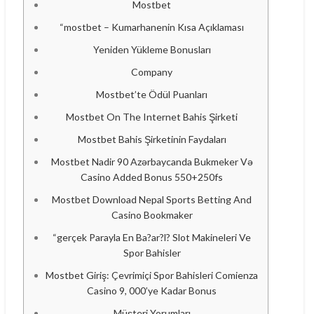
Mostbet
“mostbet – Kumarhanenin Kısa Açıklaması
Yeniden Yükleme Bonusları
Company
Mostbet’te Ödül Puanları
Mostbet On The Internet Bahis Şirketi
Mostbet Bahis Şirketinin Faydaları
Mostbet Nadir 90 Azərbaycanda Bukmeker Və
Casino Added Bonus 550+250fs
Mostbet Download Nepal Sports Betting And
Casino Bookmaker
“gerçek Parayla En Ba?ar?l? Slot Makineleri Ve
Spor Bahisler
Mostbet Giriş: Çevrimiçi Spor Bahisleri Comienza
Casino 9, 000’ye Kadar Bonus
Müşteri Yorumları