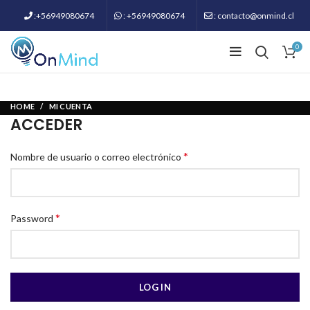
:+56949080674
: +56949080674
: contacto@onmind.cl
0
HOME
MI CUENTA
ACCEDER
*
Nombre de usuario o correo electrónico
*
Password
LOG IN