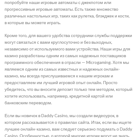
попробуйте наши игровые автоматы с джекпотом или
прогрессивные игровые автоматы. Есть также множество
различных настольных игр, таких как рулетка, блэкджек и кости,
в которые вы можете играть.
Кроме того, для вашего удобства сотрудники службы поддержки
могут связаться с вами круглосуточно и без выходных,
независимо от используемого вами устройства. Наши игры для
казино разработаны одним из самых надежных поставщиков
программного обеспечения в отрасли — Microgaming. Хотя мы
являемся одним из самых известных и надежных онлайн-
казино, мы всегда прислушиваемся к нашим игрокам и
предоставляем им лучший игровой опыт онлайн. Просто
убедитесь, что вы вносите депозит только тем методом, который
хотите использовать, например, кредитной картой или
банковским переводом.
Если вы новичок в Daddy Casino, мы создали видеоурок, в
котором рассказывается о правилах сайта. Итак, если вы ищете
лучшее онлайн-казино, вам следует серьезно подумать о Daddy
Casino. Особенностью, о которой многие игроки могут не знать,