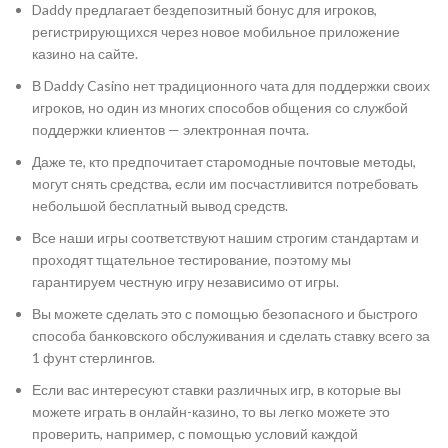
Daddy предлагает бездепозитный бонус для игроков,
регистрирующихся через новое мобильное приложение
казино на сайте.
В Daddy Casino нет традиционного чата для поддержки своих
игроков, но один из многих способов общения со службой
поддержки клиентов — электронная почта.
Даже те, кто предпочитает старомодные почтовые методы,
могут снять средства, если им посчастливится потребовать
небольшой бесплатный вывод средств.
Все наши игры соответствуют нашим строгим стандартам и
проходят тщательное тестирование, поэтому мы
гарантируем честную игру независимо от игры.
Вы можете сделать это с помощью безопасного и быстрого
способа банковского обслуживания и сделать ставку всего за
1 фунт стерлингов.
Если вас интересуют ставки различных игр, в которые вы
можете играть в онлайн-казино, то вы легко можете это
проверить, например, с помощью условий каждой