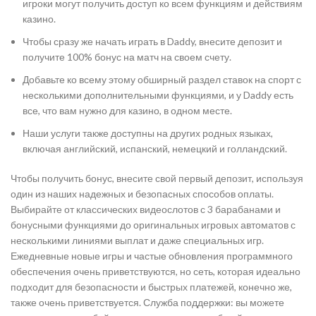
игроки могут получить доступ ко всем функциям и действиям
казино.
Чтобы сразу же начать играть в Daddy, внесите депозит и
получите 100% бонус на матч на своем счету.
Добавьте ко всему этому обширный раздел ставок на спорт с
несколькими дополнительными функциями, и у Daddy есть
все, что вам нужно для казино, в одном месте.
Наши услуги также доступны на других родных языках,
включая английский, испанский, немецкий и голландский.
Чтобы получить бонус, внесите свой первый депозит, используя
один из наших надежных и безопасных способов оплаты.
Выбирайте от классических видеослотов с 3 барабанами и
бонусными функциями до оригинальных игровых автоматов с
несколькими линиями выплат и даже специальных игр.
Ежедневные новые игры и частые обновления программного
обеспечения очень приветствуются, но сеть, которая идеально
подходит для безопасности и быстрых платежей, конечно же,
также очень приветствуется. Служба поддержки: вы можете