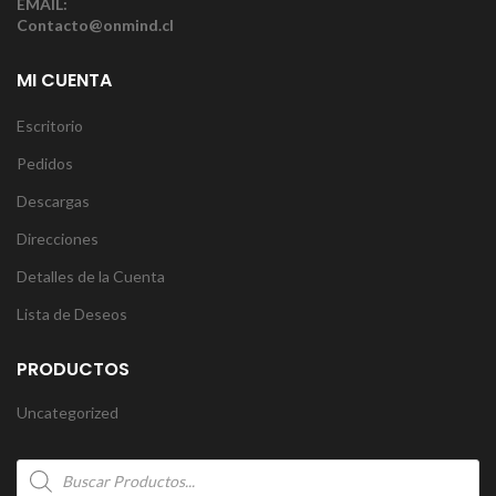
EMAIL:
Contacto@onmind.cl
MI CUENTA
Escritorio
Pedidos
Descargas
Direcciones
Detalles de la Cuenta
Lista de Deseos
PRODUCTOS
Uncategorized
Products
search