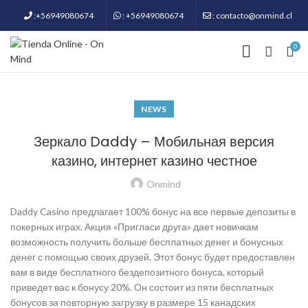
:+56949080674
: +56949080674
: contacto@onmind.cl
0
NEWS
Зеркало Daddy – Мобильная версия
казино, интернет казино честное
Onmind
Daddy Casino предлагает 100% бонус на все первые депозиты в
покерных играх. Акция «Пригласи друга» дает новичкам
возможность получить больше бесплатных денег и бонусных
денег с помощью своих друзей. Этот бонус будет предоставлен
вам в виде бесплатного бездепозитного бонуса, который
приведет вас к бонусу 20%. Он состоит из пяти бесплатных
бонусов за повторную загрузку в размере 15 канадских