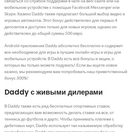
связаться со службой поддержки в чате на веб-сайте или на
мобильном устройстве с помощью Facebook Messenger или
Skype. Казино Daddy также предлагает большой выбор видео и
игровых автоматов. Этот бонус действителен для первых 4
депозитов и доступен только для новых игроков, однако он
действителен до общей суммы 500 евро.
Android-приложение Daddy абсолютно бесплатно и содержит
все необходимое для игры в лучшие онлайн-игры и игры для
мобильных устройств. В Daddy есть все бонусы и акции, о
которых вы только можете подумать! Если вы ищете новое
казино, мы рекомендуем вам попробовать наш приветственный
бонус 300%!
Daddy с живыми дилерами
В Daddy также есть ряд бесплатных спортивных ставок,
предлагающих вам возможность делать ставки на все, от
тенниса до футбола и дартс. Чтобы принимать платежи с
дебетовых карт, Daddy использует так называемую обработку
по требованию. Daddy предлагает своим игрокам больше