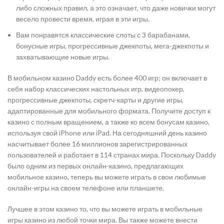
либо сложных правил, а это означает, что даже новички могут
весело провести время, играя в эти игры.
Вам понравятся классические слоты с 3 барабанами,
бонусные игры, прогрессивные джекпоты, мега-джекпоты и
захватывающие новые игры.
В мобильном казино Daddy есть более 400 игр; он включает в
себя набор классических настольных игр, видеопокер,
прогрессивные джекпоты, скретч-карты и другие игры,
адаптированные для мобильного формата. Получите доступ к
казино с полным вращением, а также ко всем бонусам казино,
используя свой iPhone или iPad. На сегодняшний день казино
насчитывает более 16 миллионов зарегистрированных
пользователей и работает в 114 странах мира. Поскольку Daddy
было одним из первых онлайн-казино, предлагающих
мобильное казино, теперь вы можете играть в свои любимые
онлайн-игры на своем телефоне или планшете.
Лучшее в этом казино то, что вы можете играть в мобильные
игры казино из любой точки мира. Вы также можете внести