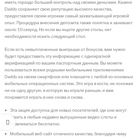
иметь гораздо больший контроль над своими деньгами. Казино
Daddy сохраняет свою репутацию высокого качества,
предоставляя своим игрокам самый захватывающий игровой
опыт. Процедура внесения депозита также понятна и занимает
около 10 секунд. Но если вы ищете другие столы, нет
необходимости искать следующий стол.
Если есть невыплаченные выигрыши от бонусов, вам нужно
будет предоставить эту информацию с однократной
верификацией по вашим паспортным данным. Вы можете
пользоваться всеми родными мобильными приложениями
Daddy на своем смартфоне или планшете с любой из основных
мобильных операционных систем. Это игра в кости, не похожая
ни на одну другую, в которую вы играли раньше, и вам
понравится играть в нее снова и снова.
Эта акция доступна для новых посетителей, где они могут
играть в любые недавно выпущенные видео-слоты и
развлекаться бесплатно.
Мобильный веб-сайт отличного качества, благодаря чему