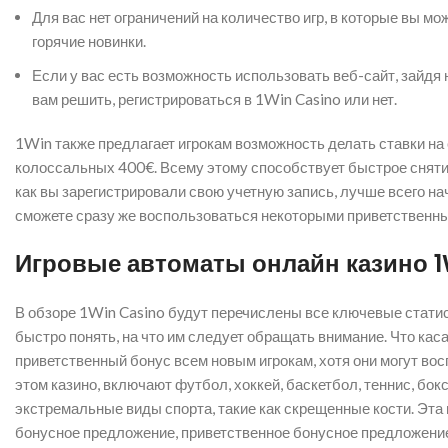
Для вас нет ограничений на количество игр, в которые вы мо
горячие новинки.
Если у вас есть возможность использовать веб-сайт, зайдя 
вам решить, регистрироваться в 1Win Casino или нет.
1Win также предлагает игрокам возможность делать ставки на
колоссальных 400€. Всему этому способствует быстрое снятие
как вы зарегистрировали свою учетную запись, лучше всего на
сможете сразу же воспользоваться некоторыми приветственн
Игровые автоматы онлайн казино 
В обзоре 1Win Casino будут перечислены все ключевые статис
быстро понять, на что им следует обращать внимание. Что кас
приветственный бонус всем новым игрокам, хотя они могут во
этом казино, включают футбол, хоккей, баскетбол, теннис, бок
экстремальные виды спорта, такие как скрещенные кости. Эта 
бонусное предложение, приветственное бонусное предложение