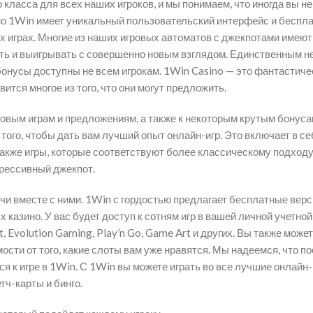
класса для всех наших игроков, и мы понимаем, что иногда вы н
ино 1Win имеет уникальный пользовательский интерфейс и беспл
ых играх. Многие из наших игровых автоматов с джекпотами имеют
ть и выигрывать с совершенно новым взглядом. Единственным н
 бонусы доступны не всем игрокам. 1Win Casino — это фантастиче
тся многое из того, что они могут предложить.
 новым играм и предложениям, а также к некоторым крутым бонуса
того, чтобы дать вам лучший опыт онлайн-игр. Это включает в с
также игры, которые соответствуют более классическому подходу,
огрессивный джекпот.
чи вместе с ними. 1Win с гордостью предлагает бесплатные вер
 казино. У вас будет доступ к сотням игр в вашей личной учетной
 Evolution Gaming, Play’n Go, Game Art и других. Вы также може
сти от того, какие слоты вам уже нравятся. Мы надеемся, что по
я к игре в 1Win. С 1Win вы можете играть во все лучшие онлайн-
тч-карты и бинго.