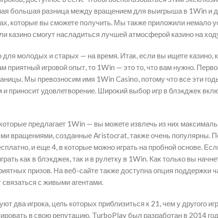
амая большая разница между вращением для выигрыша в 1Win и д
ах, которые вы сможете получить. Мы также приложили немало у
и казино смогут насладиться лучшей атмосферой казино на ход
 для молодых и старых — на время. Итак, если вы ищете казино, 
 приятный игровой опыт, то 1Win — это то, что вам нужно. Первое
раницы. Мы превозносим имя 1Win Casino, потому что все эти год
и приносит удовлетворение. Широкий выбор игр в блэкджек вклю
 которые предлагает 1Win — вы можете извлечь из них максималь
ыми вращениями, созданные Aristocrat, также очень популярны. 
есплатно, и еще 4, в которые можно играть на пробной основе. Есл
ать как в блэкджек, так и в рулетку в 1Win. Как только вы начне
приятных призов. На веб-сайте также доступна опция поддержки ч
т связаться с живыми агентами.
т два игрока, цель которых приблизиться к 21, чем у другого иг
тировать в свою репутацию. TurboPlay был разработан в 2014 го