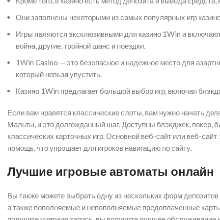
Кроме того, в казино есть метод депозита и вывода средств,
Они заполнены некоторыми из самых популярных игр казино, 
Игры являются эксклюзивными для казино 1Win и включают в с
война, другие, тройной шанс и поездки.
1Win Casino — это безопасное и надежное место для азартн
который нельзя упустить.
Казино 1Win предлагает большой выбор игр, включая блэкдже
Если вам нравятся классические слоты, вам нужно начать дел
Мальты, и это долгожданный шаг. Доступны блэкджек, покер, ба
классических карточных игр. Основной веб-сайт или веб-сайт
помощь, что упрощает для игроков навигацию по сайту.
Лучшие игровые автоматы онлайн
Вы также можете выбрать одну из нескольких форм депозитов
а также пополняемые и непополняемые предоплаченные карты.
получите учетную запись, вы получите лучшее обслуживание и