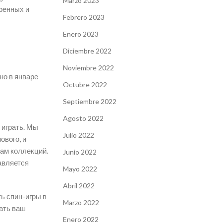
Marzo 2023
ренных и
Febrero 2023
Enero 2023
Diciembre 2022
Noviembre 2022
но в январе
Octubre 2022
Septiembre 2022
Agosto 2022
 играть. Мы
Julio 2022
ового, и
ам коллекций.
Junio 2022
авляется
Mayo 2022
Abril 2022
ь спин-игры в
Marzo 2022
вать ваш
Enero 2022