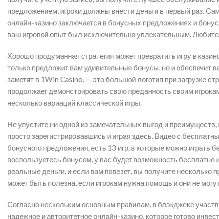
предложением, игроки должны внести деньги в первый раз. С
онлайн-казино заключается в бонусных предложениях и бонус
ваш игровой опыт был исключительно увлекательным. Любител
Хорошо продуманная стратегия может превратить игру в казино
только предложит вам удивительные бонусы, но и обеспечит вам
заметят в 1Win Casino, — это большой логотип при загрузке ст
продолжает демонстрировать свою преданность своим игрокам 
несколько вариаций классической игры.
Не упустите ни одной из замечательных выгод и преимуществ,
просто зарегистрировавшись и играя здесь. Видео с бесплатн
бонусного предложения, есть 13 игр, в которые можно играть б
воспользуетесь бонусом, у вас будет возможность бесплатно игр
реальные деньги, и если вам повезет, вы получите несколько 
может быть полезна, если игрокам нужна помощь и они не могу
Согласно нескольким основным правилам, в блэкджеке участвую
надежное и авторитетное онлайн-казино, которое готово инвес