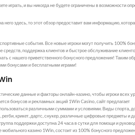
жете играть, и вы никогда не будете ограничены в возможности оп
на него здесь, то этот обзор предоставит вам информацию, котор
 спортивные события. Все новые игроки могут получить 100% бон
 средств, поддержка клиентов и быстрое обслуживание клиентов
чать с нашего приветственного бонусного предложения! Таким об
ыми бонусами и бесплатными играми!
1Win
тические данные и факторы онлайн-казино, чтобы игроки всех у
ается бонусов и рекламных акций 1Win Casino, сайт предлагает
спользоваться различными суммами и условиями. Виды спорта, д
с, регби, крикет, дартс, снукер, различные цифровые предметы и 
группа поддержки доступна 24 часа в сутки для помощи и руково
 мобильного казино 1Win, состоит из 100% бонусного предложе