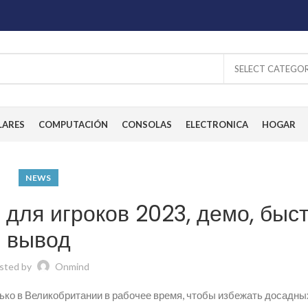
SELECT CATEGO
LARES
COMPUTACIÓN
CONSOLAS
ELECTRONICA
HOGAR
NEWS
 для игроков 2023, демо, быс
вывод
sted by
Onmind
ько в Великобритании в рабочее время, чтобы избежать досадны