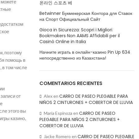
е можете
온라인 스포츠 베
атные
Betwinner Букмекерская Контора для Ставок
на Спорт Официальный Сайт
едостатком
Gioca in Sicurezza: Scopri i Migliori
ское
Bookmakers Non AAMS Affidabili per il
Casinò Online in Italia
Начните играть в онлайн-казино Pin Up 634
м, поэтому
непосредственно из Казахстана!
ебя помощь в
 в том числе
COMENTARIOS RECIENTES
сии
 записи от
CARRO DE PASEO PLEGABLE PARA
Alex
en
NIÑOS 2 CINTURONES + COBERTOR DE LLUVIA
те
сле этого вы
CARRO DE PASEO
María Espinoza
en
игры казино,
PLEGABLE PARA NIÑOS 2 CINTURONES +
COBERTOR DE LLUVIA
CARRO DE PASEO PLEGABLE
Jacke Romero
en