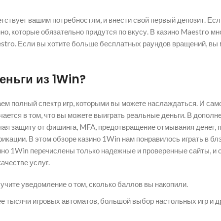
етствует вашим потребностям, и внести свой первый депозит. Есл
ино, которые обязательно придутся по вкусу. В казино Maestro мн
aestro. Если вы хотите больше бесплатных раундов вращений, вы
еньги из 1Win?
ем полный спектр игр, которыми вы можете наслаждаться. И сам
ется в том, что вы можете выиграть реальные деньги. В дополне
ая защиту от фишинга, MFA, предотвращение отмывания денег, 
кации. В этом обзоре казино 1Win нам понравилось играть в бл
зино 1Win перечислены только надежные и проверенные сайты, и 
ачестве услуг.
учите уведомление о том, сколько баллов вы накопили.
е тысячи игровых автоматов, большой выбор настольных игр и д