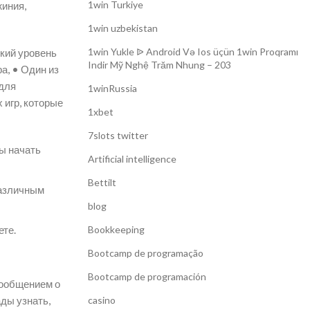
1win Turkiye
жиния,
1win uzbekistan
1win Yukle ᐉ Android Və Ios üçün 1win Proqramı
кий уровень
Indir Mỹ Nghệ Trăm Nhung – 203
а, • Один из
 для
1winRussia
 игр, которые
1xbet
7slots twitter
бы начать
Artificial intelligence
Bettilt
различным
blog
ете.
Bookkeeping
Bootcamp de programação
Bootcamp de programación
сообщением о
ады узнать,
casino