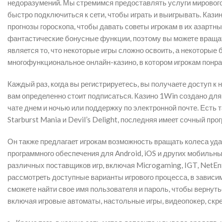
недоразумений. Мы стремимся предоставлять услуги мирового 
быстро подключиться к сети, чтобы играть и выигрывать. Каз
прогнозы гороскопа, чтобы давать советы игрокам в их азартн
фантастические бонусные функции, поэтому вы можете враща
является то, что некоторые игры сложно освоить, а некоторые
многофункциональное онлайн-казино, в котором игрокам понрави
Каждый раз, когда вы регистрируетесь, вы получаете доступ к
вам определенно стоит подписаться. Казино 1Win создано для 
чате днем и ночью или поддержку по электронной почте. Есть 
Starburst Mania и Devil’s Delight, последняя имеет сочный пр
Он также предлагает игрокам возможность вращать колеса уда
программного обеспечения для Android, iOS и других мобильных
различных поставщиков игр, включая Microgaming, IGT, NetEnt,
рассмотреть доступные варианты игрового процесса, в зависимо
сможете найти свое имя пользователя и пароль, чтобы вернутьс
включая игровые автоматы, настольные игры, видеопокер, скре