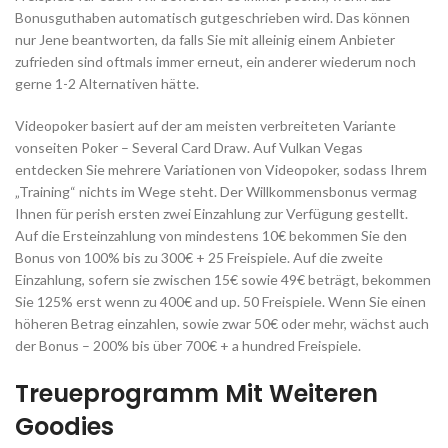
Bonusguthaben automatisch gutgeschrieben wird. Das können
nur Jene beantworten, da falls Sie mit alleinig einem Anbieter
zufrieden sind oftmals immer erneut, ein anderer wiederum noch
gerne 1-2 Alternativen hätte.
Videopoker basiert auf der am meisten verbreiteten Variante
vonseiten Poker – Several Card Draw. Auf Vulkan Vegas
entdecken Sie mehrere Variationen von Videopoker, sodass Ihrem
„Training“ nichts im Wege steht. Der Willkommensbonus vermag
Ihnen für perish ersten zwei Einzahlung zur Verfügung gestellt.
Auf die Ersteinzahlung von mindestens 10€ bekommen Sie den
Bonus von 100% bis zu 300€ + 25 Freispiele. Auf die zweite
Einzahlung, sofern sie zwischen 15€ sowie 49€ beträgt, bekommen
Sie 125% erst wenn zu 400€ and up. 50 Freispiele. Wenn Sie einen
höheren Betrag einzahlen, sowie zwar 50€ oder mehr, wächst auch
der Bonus – 200% bis über 700€ + a hundred Freispiele.
Treueprogramm Mit Weiteren
Goodies