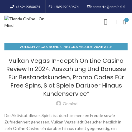
:+56949080674
: +56949080674
: contacto@onmind.cl
0
VULKAN VEGAS BONUS PROGRAM CODE 2024: ALLE
VULKANVEGAS PROMO CODES AS WELL AS AKTIONSCODE
Vulkan Vegas In-depth On Line Casino
BESTANDSKUNDE - 486
Review In 2024: Auszahlung Und Bonusse
Für Bestandskunden, Promo Codes Für
Free Spins, Slot Spiele Darüber Hinaus
Kundenservice”
Onmind
Die Aktivität dieses Spiels ist durch immensen Freude sowie
Zufriedenheit genossen. Vulkan Vegas lädt Besucher herzlich in
sein Online-Casino ein darüber hinaus rühmt gegenseitig, ein