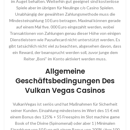
im Auget behalten. Weiterhin gut geeignet sind kostenlose
Spiele aber im übrigen für Neulinge c/o Casino Spielen.
Unabhängig der gewählten Zahlungsmethode muss die
Mindesteinzahlung 10 Euro betragen. Maximal können gerade
auf einem Mal five. 000 Euro eingezahlt werden, wobei
Transaktionen von Zahlungen genau dieser Höhe von einigen
Dienstleistern wie Paysafecard nicht unterstützt werden. Es
gibt tatsächlich nicht viel zu beachten, abgesehen davon, dass
ein Reward, der beansprucht werden soll, zuvor junge dem
Reiter „Boni“ im Konto aktiviert werden muss.
Allgemeine
Geschäftsbedingungen Des
Vulkan Vegas Casinos
VulkanVegas ist seriös und hat Maßnahmen für Sicherheit
seiner Kunden. Einzahlung mindestens im Wert des 15 € mit
einem Bonus des 125% + 55 Freespins im Slot machine game
Book of the Divine (Spinomenal) oder aber 1 ) Minimalen
Einzahlung von 50 Euro mit einem Bonus von 200% über 100