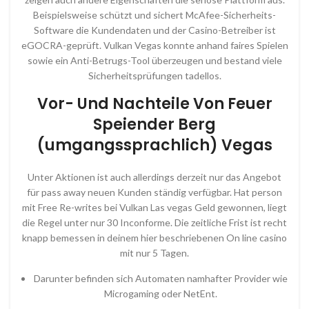
Beispielsweise schützt und sichert McAfee-Sicherheits-
Software die Kundendaten und der Casino-Betreiber ist
eGOCRA-geprüft. Vulkan Vegas konnte anhand faires Spielen
sowie ein Anti-Betrugs-Tool überzeugen und bestand viele
Sicherheitsprüfungen tadellos.
Vor- Und Nachteile Von Feuer
Speiender Berg
(umgangssprachlich) Vegas
Unter Aktionen ist auch allerdings derzeit nur das Angebot
für pass away neuen Kunden ständig verfügbar. Hat person
mit Free Re-writes bei Vulkan Las vegas Geld gewonnen, liegt
die Regel unter nur 30 Inconforme. Die zeitliche Frist ist recht
knapp bemessen in deinem hier beschriebenen On line casino
mit nur 5 Tagen.
Darunter befinden sich Automaten namhafter Provider wie
Microgaming oder NetEnt.