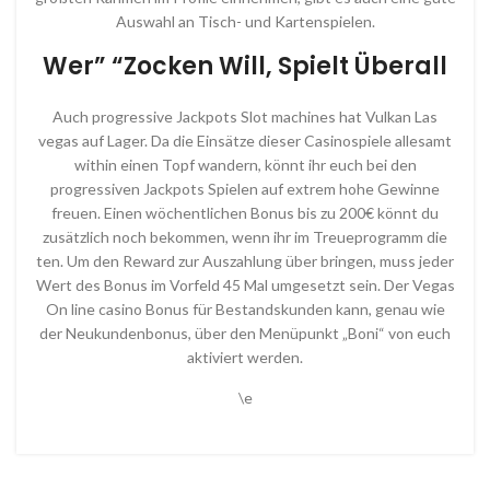
Auswahl an Tisch- und Kartenspielen.
Wer” “Zocken Will, Spielt Überall
Auch progressive Jackpots Slot machines hat Vulkan Las
vegas auf Lager. Da die Einsätze dieser Casinospiele allesamt
within einen Topf wandern, könnt ihr euch bei den
progressiven Jackpots Spielen auf extrem hohe Gewinne
freuen. Einen wöchentlichen Bonus bis zu 200€ könnt du
zusätzlich noch bekommen, wenn ihr im Treueprogramm die
ten. Um den Reward zur Auszahlung über bringen, muss jeder
Wert des Bonus im Vorfeld 45 Mal umgesetzt sein. Der Vegas
On line casino Bonus für Bestandskunden kann, genau wie
der Neukundenbonus, über den Menüpunkt „Boni“ von euch
aktiviert werden.
\e