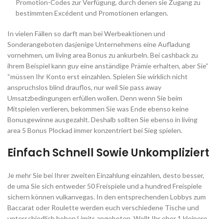
Promotion-Codes zur Verfügung, durch denen sie Zugang zu
bestimmten Excédent und Promotionen erlangen.
In vielen Fällen so darft man bei Werbeaktionen und
Sonderangeboten dasjenige Unternehmens eine Aufladung
vornehmen, um living area Bonus zu ankurbeln. Bei cashback zu
ihrem Beispiel kann guy eine anständige Prämie erhalten, aber Sie”
“müssen Ihr Konto erst einzahlen. Spielen Sie wirklich nicht
anspruchslos blind drauflos, nur weil Sie pass away
Umsatzbedingungen erfüllen wollen. Denn wenn Sie beim
Mitspielen verlieren, bekommen Sie was Ende ebenso keine
Bonusgewinne ausgezahlt. Deshalb sollten Sie ebenso in living
area 5 Bonus Plockad immer konzentriert bei Sieg spielen.
Einfach Schnell Sowie Unkompliziert
Je mehr Sie bei Ihrer zweiten Einzahlung einzahlen, desto besser,
de uma Sie sich entweder 50 Freispiele und a hundred Freispiele
sichern können vulkanvegas. In den entsprechenden Lobbys zum
Baccarat oder Roulette werden euch verschiedene Tische und
unterschiedlich hohen Limits angeboten. Wollt Ihr eher 1 kleinere