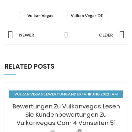
Vulkan Vegas
Vulkan Vegas DE
NEWER
OLDER
RELATED POSTS
VULKAN VEGAS BEWERTUNG AND ERFAHRUNG 2022 I AM
ONLINE CASINO TEST - 183
Bewertungen Zu Vulkanvegas Lesen
Sie Kundenbewertungen Zu
Vulkanvegas Com 4 Vonseiten 51
0