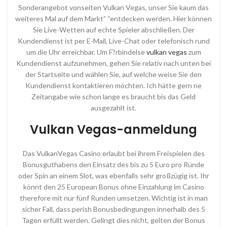
Sonderangebot vonseiten Vulkan Vegas, unser Sie kaum das
weiteres Mal auf dem Markt” “entdecken werden. Hier können
Sie Live-Wetten auf echte Spieler abschließen. Der
Kundendienst ist per E-Mail, Live-Chat oder telefonisch rund
um die Uhr erreichbar. Um F?rbindelse
vulkan vegas
zum
Kundendienst aufzunehmen, gehen Sie relativ nach unten bei
der Startseite und wählen Sie, auf welche weise Sie den
Kundendienst kontaktieren möchten. Ich hätte gern ne
Zeitangabe wie schon lange es braucht bis das Geld
ausgezahlt ist.
Vulkan Vegas-anmeldung
Das VulkanVegas Casino erlaubt bei ihrem Freispielen des
Bonusguthabens den Einsatz des bis zu 5 Euro pro Runde
oder Spin an einem Slot, was ebenfalls sehr großzügig ist. Ihr
könnt den 25 European Bonus ohne Einzahlung im Casino
therefore mit nur fünf Runden umsetzen. Wichtig ist in man
sicher Fall, dass perish Bonusbedingungen innerhalb des 5
Tagen erfüllt werden. Gelingt dies nicht, gelten der Bonus