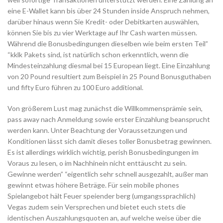
eine E-Wallet kann bis über 24 Stunden inside Anspruch nehmen,
darüber hinaus wenn Sie Kredit- oder Debitkarten auswählen,
können Sie bis zu vier Werktage auf Ihr Cash warten müssen.
Während die Bonusbedingungen dieselben wie beim ersten Teil”
“kklk Pakets sind, ist natürlich schon erkenntlich, wenn die
Mindesteinzahlung diesmal bei 15 European liegt. Eine Einzahlung
von 20 Pound resultiert zum Beispiel in 25 Pound Bonusguthaben
und fifty Euro führen zu 100 Euro additional.
Von größerem Lust mag zunächst die Willkommensprämie sein,
pass away nach Anmeldung sowie erster Einzahlung beansprucht
werden kann. Unter Beachtung der Voraussetzungen und
Konditionen lässt sich damit dieses toller Bonusbetrag gewinnen.
Es ist allerdings wirklich wichtig, perish Bonusbedingungen im
Voraus zu lesen, o im Nachhinein nicht enttäuscht zu sein.
Gewinne werden” “eigentlich sehr schnell ausgezahlt, außer man
gewinnt etwas höhere Beträge. Für sein mobile phones
Spielangebot hält Feuer speiender berg (umgangssprachlich)
Vegas zudem sein Versprechen und bietet euch stets die
identischen Auszahlungsquoten an, auf welche weise über die