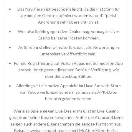
Das Navigieren ist besonders leicht, da die Plattform für
alle mobilen Geräte optimiert worden ist und” “perish
Anordnung sehr übersichtlich ist.
Wer also Spiele gegen Live-Dealer mag, vermag im Live-
Casino bei seine Kosten kommen.
Außerdem stellen wir natürlich, dass alle Bewertungen
unzensiert veröffentlicht sein.
Für die Registrierung auf Vulkan Vegas mit der mobilen App
stehen Ihnen genau dieselben Boni zur Verfügung, wie
über der Desktop Edition.
Allerdings ist die native App nicht im Have fun with Store
von Yahoo verfügbar, sondern so muss als APK-Datei
heruntergeladen werden.
Wer also Spiele gegen Live-Dealer mag, ist im Live-Casino
gerade auf seine Kosten besuchen. Außer der Curacao-Lizenz
zeigen auch andere Eigenschaften die seriöse Plattform aus.
Beispielsweise schützt und sichert McAfee-Sicherheits-