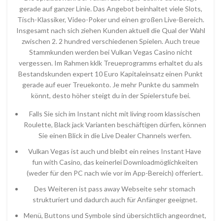
gerade auf ganzer Linie. Das Angebot beinhaltet viele Slots,
Tisch-Klassiker, Video-Poker und einen großen Live-Bereich.
Insgesamt nach sich ziehen Kunden aktuell die Qual der Wahl
zwischen 2. 2 hundred verschiedenen Spielen. Auch treue
Stammkunden werden bei Vulkan Vegas Casino nicht
vergessen. Im Rahmen kklk Treueprogramms erhaltet du als
Bestandskunden expert 10 Euro Kapitaleinsatz einen Punkt
gerade auf euer Treuekonto. Je mehr Punkte du sammeln
könnt, desto höher steigt du in der Spielerstufe bei.
Falls Sie sich im Instant nicht mit living room klassischen
Roulette, Black jack Varianten beschäftigen dürfen, können
Sie einen Blick in die Live Dealer Channels werfen.
Vulkan Vegas ist auch und bleibt ein reines Instant Have
fun with Casino, das keinerlei Downloadmöglichkeiten
(weder für den PC nach wie vor im App-Bereich) offeriert.
Des Weiteren ist pass away Webseite sehr stomach
strukturiert und dadurch auch für Anfänger geeignet.
Menü, Buttons und Symbole sind übersichtlich angeordnet,