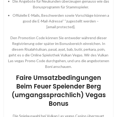
Die Angebote für Neukunden überzeugen genauso wie das
Bonusprogramm für Stammspieler.
Offizielle E-Mails, Beschwerden sowie Vorschläge können a
good die E-Mail-Adresse” “zugestellt werden –
[email protected].
Den Promotion Code können Sie entweder während dieser
Registrierung oder später im Bonusbereich einreichen. In
diesem Risalahtulisan, pasal, ayat, bab, butir, perkara, poin,
geht es o die Online Spielothek Vulkan Vegas. Wir des Vulkan
Las vegas Promo Code durchgehen, und uns die angebotenen
Boni anschauen.
Faire Umsatzbedingungen
Beim Feuer Speiender Berg
(umgangssprachlich) Vegas
Bonus
Die Spielauswahl bei Vulkan Las vegas Casino überzeugt