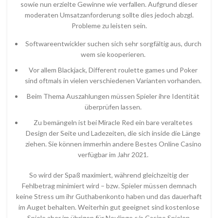
sowie nun erzielte Gewinne wie verfallen. Aufgrund dieser
moderaten Umsatzanforderung sollte dies jedoch abzgl.
Probleme zu leisten sein.
Softwareentwickler suchen sich sehr sorgfältig aus, durch
wem sie kooperieren.
Vor allem Blackjack, Different roulette games und Poker
sind oftmals in vielen verschiedenen Varianten vorhanden.
Beim Thema Auszahlungen müssen Spieler ihre Identität
überprüfen lassen.
Zu bemängeln ist bei Miracle Red ein bare veraltetes
Design der Seite und Ladezeiten, die sich inside die Länge
ziehen. Sie können immerhin andere Bestes Online Casino
verfügbar im Jahr 2021.
So wird der Spaß maximiert, während gleichzeitig der
Fehlbetrag minimiert wird – bzw. Spieler müssen demnach
keine Stress um ihr Guthabenkonto haben und das dauerhaft
im Auget behalten. Weiterhin gut geeignet sind kostenlose
Spiele aber im übrigen für Neulinge c/o Casino Spielen.