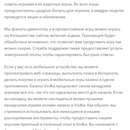
советы игрокам в их азартных играх. Во всех играх
предусмотрены щедрые бонусы для игроков, а каждую неделю
проводятся акции и обновления.
Мы фанаты джекпотов, и в прогрессивные игры можно играть
на большинстве сайтов, включая зодиак. Транзакция будет
обработана мгновенно, что позволит вам продолжить игру как
можно скорее. Служба поддержки также предоставляет услуги
электронной почты, чтобы гарантировать быстрые ответы.
Если у вас есть мобильное устройство, вы можете
просматривать веб-страницы, выполнять поиск в Интернете,
делать покупки и играть в мобильные игры казино в одном
приложении. Казино Vodka предлагает своим канадским
игрокам все это, так что это идеальное место для начала. Если
вы канадец, вы можете насладиться всеми лучшими
канадскими играми онлайн-казино в Vodka. Как обычно, мы
стремимся использовать все имеющиеся в нашем
распоряжении инструменты, чтобы предоставить нашим
игрокам приятный и полезный опыт в Vodka. Вы начинаете с