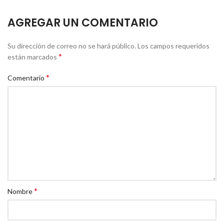
AGREGAR UN COMENTARIO
Su dirección de correo no se hará público.
Los campos requeridos
*
están marcados
*
Comentario
*
Nombre