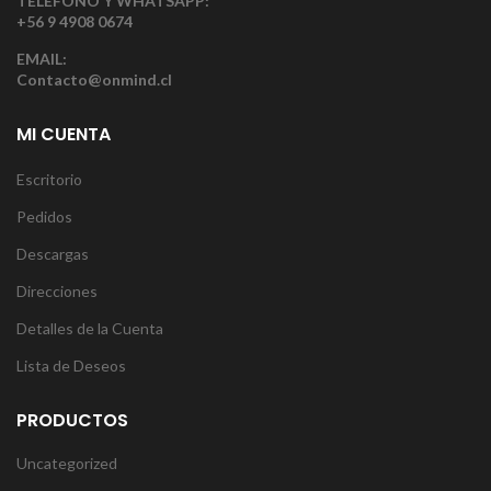
TELÉFONO Y WHATSAPP:
+56 9 4908 0674
EMAIL:
Contacto@onmind.cl
MI CUENTA
Escritorio
Pedidos
Descargas
Direcciones
Detalles de la Cuenta
Lista de Deseos
PRODUCTOS
Uncategorized