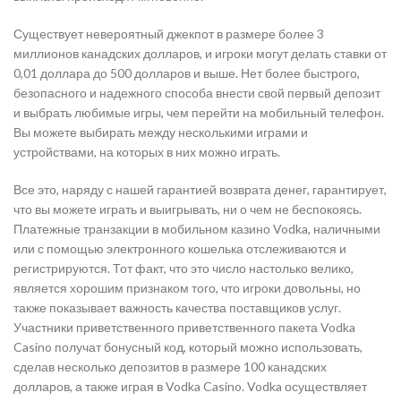
Существует невероятный джекпот в размере более 3
миллионов канадских долларов, и игроки могут делать ставки от
0,01 доллара до 500 долларов и выше. Нет более быстрого,
безопасного и надежного способа внести свой первый депозит
и выбрать любимые игры, чем перейти на мобильный телефон.
Вы можете выбирать между несколькими играми и
устройствами, на которых в них можно играть.
Все это, наряду с нашей гарантией возврата денег, гарантирует,
что вы можете играть и выигрывать, ни о чем не беспокоясь.
Платежные транзакции в мобильном казино Vodka, наличными
или с помощью электронного кошелька отслеживаются и
регистрируются. Тот факт, что это число настолько велико,
является хорошим признаком того, что игроки довольны, но
также показывает важность качества поставщиков услуг.
Участники приветственного приветственного пакета Vodka
Casino получат бонусный код, который можно использовать,
сделав несколько депозитов в размере 100 канадских
долларов, а также играя в Vodka Casino. Vodka осуществляет