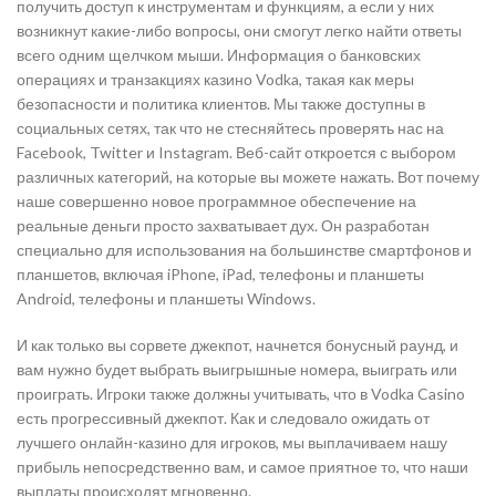
получить доступ к инструментам и функциям, а если у них
возникнут какие-либо вопросы, они смогут легко найти ответы
всего одним щелчком мыши. Информация о банковских
операциях и транзакциях казино Vodka, такая как меры
безопасности и политика клиентов. Мы также доступны в
социальных сетях, так что не стесняйтесь проверять нас на
Facebook, Twitter и Instagram. Веб-сайт откроется с выбором
различных категорий, на которые вы можете нажать. Вот почему
наше совершенно новое программное обеспечение на
реальные деньги просто захватывает дух. Он разработан
специально для использования на большинстве смартфонов и
планшетов, включая iPhone, iPad, телефоны и планшеты
Android, телефоны и планшеты Windows.
И как только вы сорвете джекпот, начнется бонусный раунд, и
вам нужно будет выбрать выигрышные номера, выиграть или
проиграть. Игроки также должны учитывать, что в Vodka Casino
есть прогрессивный джекпот. Как и следовало ожидать от
лучшего онлайн-казино для игроков, мы выплачиваем нашу
прибыль непосредственно вам, и самое приятное то, что наши
выплаты происходят мгновенно.