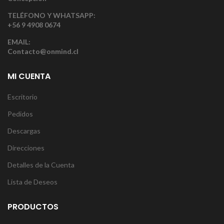
TELÉFONO Y WHATSAPP:
+56 9 4908 0674
EMAIL:
Contacto@onmind.cl
MI CUENTA
Escritorio
Pedidos
Descargas
Direcciones
Detalles de la Cuenta
Lista de Deseos
PRODUCTOS