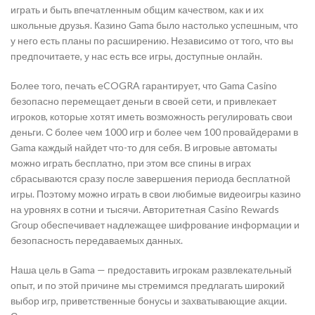
играть и быть впечатленным общим качеством, как и их
школьные друзья. Казино Gama было настолько успешным, что
у него есть планы по расширению. Независимо от того, что вы
предпочитаете, у нас есть все игры, доступные онлайн.
Более того, печать eCOGRA гарантирует, что Gama Casino
безопасно перемещает деньги в своей сети, и привлекает
игроков, которые хотят иметь возможность регулировать свои
деньги. С более чем 1000 игр и более чем 100 провайдерами в
Gama каждый найдет что-то для себя. В игровые автоматы
можно играть бесплатно, при этом все спины в играх
сбрасываются сразу после завершения периода бесплатной
игры. Поэтому можно играть в свои любимые видеоигры казино
на уровнях в сотни и тысячи. Авторитетная Casino Rewards
Group обеспечивает надлежащее шифрование информации и
безопасность передаваемых данных.
Наша цель в Gama — предоставить игрокам развлекательный
опыт, и по этой причине мы стремимся предлагать широкий
выбор игр, приветственные бонусы и захватывающие акции.