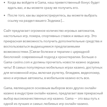
Когда вы войдете в Gama, наш приветственный бонус будет
ждать вас, и вы можете сразу же получить его.
После того, как вы зарегистрируетесь, вы можете выбрать
ссылку на раздел вашего Зодиака […
Сайт предлагает огромное количество игровых автоматов,
настольных игр, покера, спортивных ставок и живых игр. Это
прекрасная возможность получить дополнительные средства и
воспользоваться выдающимися предлагаемыми
возможностями. [Связи болезни и терапии с циркадной
биологией: современный подход к хронотерапии. Больше о
Gama-casino.com и должны прочитать новости казино зодиака
читы! В самых популярных мобильных играх казино, доступных
для мгновенной игры, включая рулетку, блэкджек, видеопокер,
кено и игровые автоматы, в мобильном казино есть все.
Gama, являющееся основным выбором всех других онлайн-
казино в индустрии онлайн-казино, предлагает вам прекрасный
выбор высококачественных игр казино. Gama — это ваш путь к
одной из лучших и самых любимых игр онлайн-казино.