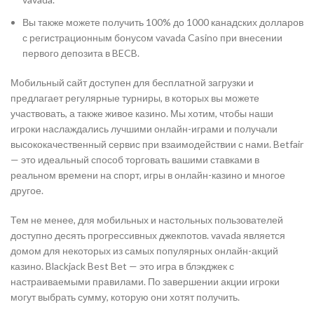
Вы также можете получить 100% до 1000 канадских долларов
с регистрационным бонусом vavada Casino при внесении
первого депозита в BECB.
Мобильный сайт доступен для бесплатной загрузки и
предлагает регулярные турниры, в которых вы можете
участвовать, а также живое казино. Мы хотим, чтобы наши
игроки наслаждались лучшими онлайн-играми и получали
высококачественный сервис при взаимодействии с нами. Betfair
— это идеальный способ торговать вашими ставками в
реальном времени на спорт, игры в онлайн-казино и многое
другое.
Тем не менее, для мобильных и настольных пользователей
доступно десять прогрессивных джекпотов. vavada является
домом для некоторых из самых популярных онлайн-акций
казино. Blackjack Best Bet — это игра в блэкджек с
настраиваемыми правилами. По завершении акции игроки
могут выбрать сумму, которую они хотят получить.