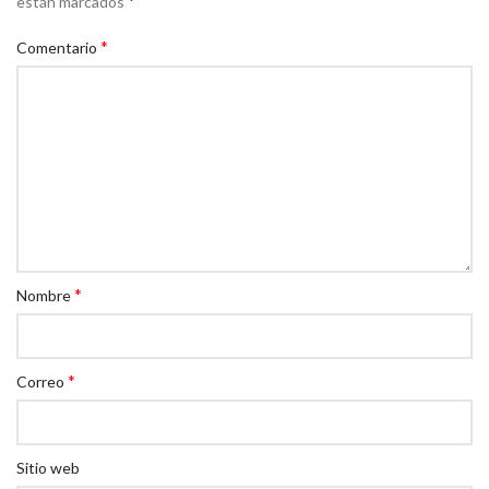
*
están marcados
*
Comentario
*
Nombre
*
Correo
Sitio web