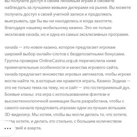
вы получите доступ к своим любимым играм и сможете
наблюдать за лучшими живыми дилерами на рынке. Вы можете
получить доступ к своей учетной записи и продолжать
выигрывать, где бы вы ни находились и когда захотите,
благодаря нашему мобильному казино. Это не только
эксклюзив vavada, но и одна из самых эксклюзивных программ.
vavada — это новое казино, которое предлагает игрокам
широкий выбор онлайн-слотов с бездепозитными бонусами.
Группа проверки OnlineCasino.org.uk перечислила ниже
примечательные особенности и качества игрового сайта.
vavada предлагает множество игровых автоматов, чтобы игроки
могли найти те, в которые им нравится играть. Казино Зодиак —
это не только тема на тему, но и сайт — это гостеприимный дух.
Боевые кланы: эта игра с использованием фэнтези и
высокотехнологичной анимации была разработана, чтобы с
самого начала предложить игрокам одни из лучших вспышек
3D-видеоигр. Мы хотим, чтобы вы могли делать то, что хотите,
когда хотите, и делать это стильно, с большим количеством
действий и азарта.