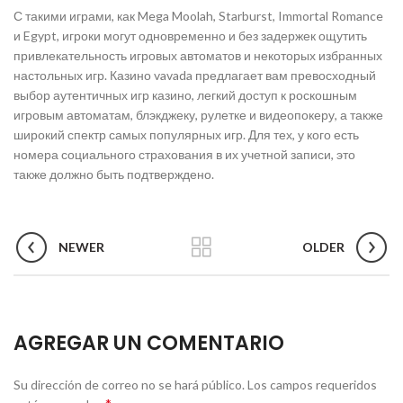
С такими играми, как Mega Moolah, Starburst, Immortal Romance
и Egypt, игроки могут одновременно и без задержек ощутить
привлекательность игровых автоматов и некоторых избранных
настольных игр. Казино vavada предлагает вам превосходный
выбор аутентичных игр казино, легкий доступ к роскошным
игровым автоматам, блэкджеку, рулетке и видеопокеру, а также
широкий спектр самых популярных игр. Для тех, у кого есть
номера социального страхования в их учетной записи, это
также должно быть подтверждено.
NEWER
OLDER
AGREGAR UN COMENTARIO
Su dirección de correo no se hará público.
Los campos requeridos