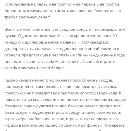
использовать на первый депозит или на первые 5 депозитов.
Более того, в vavada можно играть совершенно бесплатно, не
требуя реальных денег!
Все, что имеет значение, это средний бонус, и чем он выше, тем
лучше. Однако минимальный вывод средств составляет 10
канадских долларов, а максимальный — 500 канадских
долларов за вывод. vavada — единственное онлайн-казино в
отрасли, предлагающее бесплатные спины каждый день в году.
Бесплатные спины vavada — это отличный способ играть в
vavada и увеличить свой баланс.
Казино vavada немного усложняет поиск бонусных кодов,
поэтому полезно использовать приведенные здесь ссылки,
поскольку они проведут вас к быстрому способу ввода кода. К
ним относятся классические пенни-слоты, никель-слоты, видео-
блэкджек, видео-рулетка и видео-баккара. vavada предлагает
безопасную и надежную игровую среду, а также возможность
играть через мобильное казино, игроки могут наслаждаться
играми в мобильном казино со своих смартфонов и планшетов.