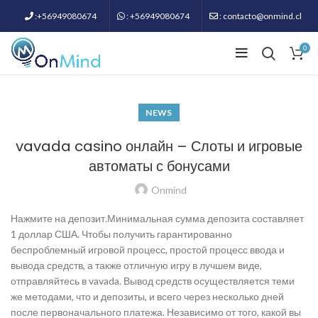
:+56949080674
: +56949080674
: contacto@onmind.cl
0
NEWS
vavada casino онлайн – Слоты и игровые
автоматы с бонусами
Onmind
Нажмите на депозит.Минимальная сумма депозита составляет
1 доллар США. Чтобы получить гарантированно
беспроблемный игровой процесс, простой процесс ввода и
вывода средств, а также отличную игру в лучшем виде,
отправляйтесь в vavada. Вывод средств осуществляется теми
же методами, что и депозиты, и всего через несколько дней
после первоначального платежа. Независимо от того, какой вы