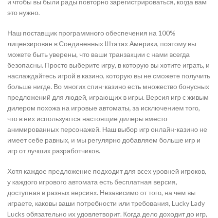
и чтобы вы были рады повторно зарегистрироваться, когда вам
это нужно.
Наш поставщик программного обеспечения на 100%
лицензирован в Соединенных Штатах Америки, поэтому вы
можете быть уверены, что ваши транзакции с нами всегда
безопасны. Просто выберите игру, в которую вы хотите играть, и
наслаждайтесь игрой в казино, которую вы не сможете получить
больше нигде. Во многих спин-казино есть множество бонусных
предложений для людей, играющих в игры. Версия игр с живым
дилером похожа на игровые автоматы, за исключением того,
что в них используются настоящие дилеры вместо
анимированных персонажей. Наш выбор игр онлайн-казино не
имеет себе равных, и мы регулярно добавляем больше игр и
игр от лучших разработчиков.
Хотя каждое предложение подходит для всех уровней игроков,
у каждого игрового автомата есть бесплатная версия,
доступная в разных версиях. Независимо от того, на чем вы
играете, каковы ваши потребности или требования, Lucky Lady
Lucks обязательно их удовлетворит. Когда дело доходит до игр,