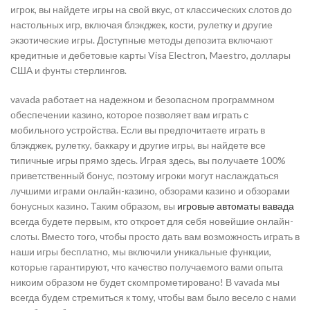
игрок, вы найдете игры на свой вкус, от классических слотов до
настольных игр, включая блэкджек, кости, рулетку и другие
экзотические игры. Доступные методы депозита включают
кредитные и дебетовые карты Visa Electron, Maestro, доллары
США и фунты стерлингов.
vavada работает на надежном и безопасном программном
обеспечении казино, которое позволяет вам играть с
мобильного устройства. Если вы предпочитаете играть в
блэкджек, рулетку, баккару и другие игры, вы найдете все
типичные игры прямо здесь. Играя здесь, вы получаете 100%
приветственный бонус, поэтому игроки могут наслаждаться
лучшими играми онлайн-казино, обзорами казино и обзорами
бонусных казино. Таким образом, вы
игровые автоматы вавада
всегда будете первым, кто откроет для себя новейшие онлайн-
слоты. Вместо того, чтобы просто дать вам возможность играть в
наши игры бесплатно, мы включили уникальные функции,
которые гарантируют, что качество получаемого вами опыта
никоим образом не будет скомпрометировано! В vavada мы
всегда будем стремиться к тому, чтобы вам было весело с нами