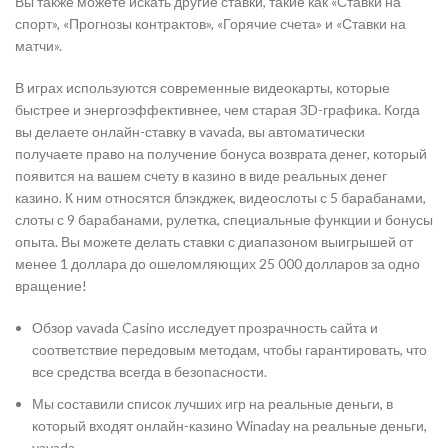
Вы также можете искать другие ставки, такие как «Ставки на
спорт», «Прогнозы контрактов», «Горячие счета» и «Ставки на
матчи».
В играх используются современные видеокарты, которые
быстрее и энергоэффективнее, чем старая 3D-графика. Когда
вы делаете онлайн-ставку в vavada, вы автоматически
получаете право на получение бонуса возврата денег, который
появится на вашем счету в казино в виде реальных денег
казино. К ним относятся блэкджек, видеослоты с 5 барабанами,
слоты с 9 барабанами, рулетка, специальные функции и бонусы
опыта. Вы можете делать ставки с диапазоном выигрышей от
менее 1 доллара до ошеломляющих 25 000 долларов за одно
вращение!
Обзор vavada Casino исследует прозрачность сайта и
соответствие передовым методам, чтобы гарантировать, что
все средства всегда в безопасности.
Мы составили список лучших игр на реальные деньги, в
который входят онлайн-казино Winaday на реальные деньги,
vavada.