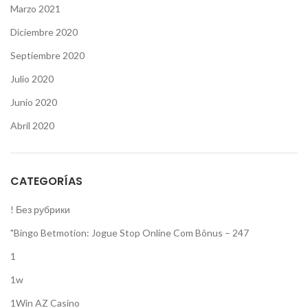
Marzo 2021
Diciembre 2020
Septiembre 2020
Julio 2020
Junio 2020
Abril 2020
CATEGORÍAS
! Без рубрики
"Bingo Betmotion: Jogue Stop Online Com Bônus – 247
1
1w
1Win AZ Casino