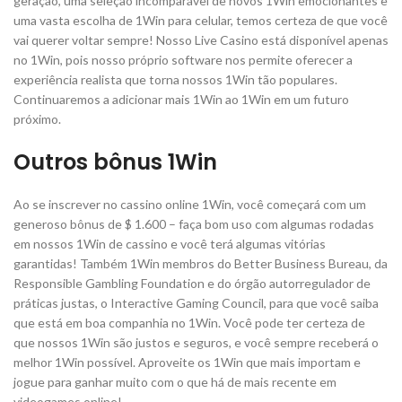
geração, uma seleção incomparável de novos 1Win emocionantes e
uma vasta escolha de 1Win para celular, temos certeza de que você
vai querer voltar sempre! Nosso Live Casino está disponível apenas
no 1Win, pois nosso próprio software nos permite oferecer a
experiência realista que torna nossos 1Win tão populares.
Continuaremos a adicionar mais 1Win ao 1Win em um futuro
próximo.
Outros bônus 1Win
Ao se inscrever no cassino online 1Win, você começará com um
generoso bônus de $ 1.600 – faça bom uso com algumas rodadas
em nossos 1Win de cassino e você terá algumas vitórias
garantidas! Também 1Win membros do Better Business Bureau, da
Responsible Gambling Foundation e do órgão autorregulador de
práticas justas, o Interactive Gaming Council, para que você saiba
que está em boa companhia no 1Win. Você pode ter certeza de
que nossos 1Win são justos e seguros, e você sempre receberá o
melhor 1Win possível. Aproveite os 1Win que mais importam e
jogue para ganhar muito com o que há de mais recente em
videogames online!