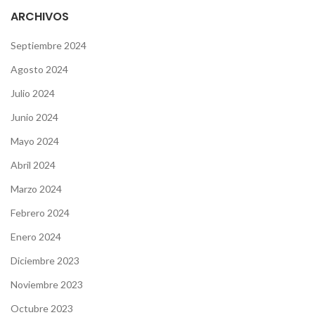
ARCHIVOS
Septiembre 2024
Agosto 2024
Julio 2024
Junio 2024
Mayo 2024
Abril 2024
Marzo 2024
Febrero 2024
Enero 2024
Diciembre 2023
Noviembre 2023
Octubre 2023