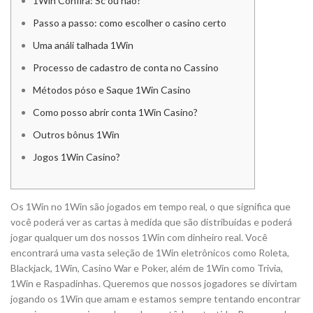
1Win Confira: Sc ou não?
Passo a passo: como escolher o casino certo
Uma análi talhada 1Win
Processo de cadastro de conta no Cassino
Métodos póso e Saque 1Win Casino
Como posso abrir conta 1Win Casino?
Outros bônus 1Win
Jogos 1Win Casino?
Os 1Win no 1Win são jogados em tempo real, o que significa que
você poderá ver as cartas à medida que são distribuídas e poderá
jogar qualquer um dos nossos 1Win com dinheiro real. Você
encontrará uma vasta seleção de 1Win eletrônicos como Roleta,
Blackjack, 1Win, Casino War e Poker, além de 1Win como Trivia,
1Win e Raspadinhas. Queremos que nossos jogadores se divirtam
jogando os 1Win que amam e estamos sempre tentando encontrar