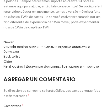
e polonês. Sempre oferecemos suporte ao cliente 24 horas e
estamos aqui para ajudar, então fale conosco hoje! Se você preferir
jogar vídeo pôquer em movimento, temos a versão móvel perfeita
do clássico 1Win de cartas – e se você estiver procurando por um
tipo diferente de experiência de 1Win móvel, pode experimentar
nossos 1Win de crupiê ao 1Win!
Newer
vavada casino онлайн – Слоты и игровые автоматы с
бонусами
Back to list
Older
Kent casino | Доступные фриспины, live казино в интернете
AGREGAR UN COMENTARIO
Su dirección de correo no se hará público.
Los campos requeridos
*
están marcados
*
Comentario