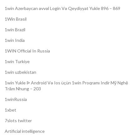
1win Azerbaycan əvvəl Login Və Qeydiyyat Yukle 896 – 869
1Win Brasil
1win Brazil
1win India
1WIN Official In Russia
1win Turkiye
1win uzbekistan
1win Yukle ᐉ Android Və Ios üçün 1win Proqramı Indir Mỹ Nghệ
Trăm Nhung – 203
1winRussia
1xbet
7slots twitter
Artificial intelligence