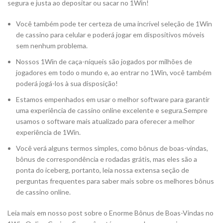
segura e justa ao depositar ou sacar no 1Win!
Você também pode ter certeza de uma incrível seleção de 1Win
de cassino para celular e poderá jogar em dispositivos móveis
sem nenhum problema.
Nossos 1Win de caça-níqueis são jogados por milhões de
jogadores em todo o mundo e, ao entrar no 1Win, você também
poderá jogá-los à sua disposição!
Estamos empenhados em usar o melhor software para garantir
uma experiência de cassino online excelente e segura.Sempre
usamos o software mais atualizado para oferecer a melhor
experiência de 1Win.
Você verá alguns termos simples, como bônus de boas-vindas,
bônus de correspondência e rodadas grátis, mas eles são a
ponta do iceberg, portanto, leia nossa extensa seção de
perguntas frequentes para saber mais sobre os melhores bônus
de cassino online.
Leia mais em nosso post sobre o Enorme Bônus de Boas-Vindas no