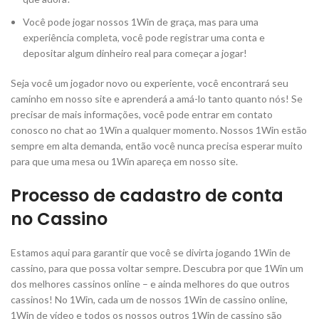
Você pode jogar nossos 1Win de graça, mas para uma
experiência completa, você pode registrar uma conta e
depositar algum dinheiro real para começar a jogar!
Seja você um jogador novo ou experiente, você encontrará seu
caminho em nosso site e aprenderá a amá-lo tanto quanto nós! Se
precisar de mais informações, você pode entrar em contato
conosco no chat ao 1Win a qualquer momento. Nossos 1Win estão
sempre em alta demanda, então você nunca precisa esperar muito
para que uma mesa ou 1Win apareça em nosso site.
Processo de cadastro de conta
no Cassino
Estamos aqui para garantir que você se divirta jogando 1Win de
cassino, para que possa voltar sempre. Descubra por que 1Win um
dos melhores cassinos online – e ainda melhores do que outros
cassinos! No 1Win, cada um de nossos 1Win de cassino online,
1Win de vídeo e todos os nossos outros 1Win de cassino são