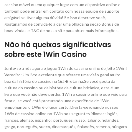
cassino móvel ou em qualquer lugar com um dispositivo online e
também pode entrar em contato com nossa equipe de suporte
amigável se tiver alguma dúvida! Se isso descreve você,
gostaríamos de convidá-lo a dar uma olhada na seção Bônus de
boas-vindas e T&C de nosso site para obter mais informações.
Não há queixas significativas
sobre este 1Win Casino
Junte-se a nós agora e jogue 1Win de cassino online do jeito 1Win!
Veredito: Um livro excelente que oferece uma visão geral muito
boa da história do cassino na Grã-Bretanha.Se você gosta da
cultura do cassino ou da história da cultura britânica, este é um
livro que você não deve perder. 1Win o cassino online que veio para
ficar e, se você está procurando uma experiência de 1Win
empolgante, o 1Win é o lugar certo. Divirta-se jogando nossos
1Win de cassino online no 1Win nos seguintes idiomas: inglês,
francês, alemão, espanhol, português, russo, italiano, holandês,
grego, norueguês, sueco, dinamarquês, finlandês, romeno, húngaro