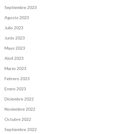
Septiembre 2023
Agosto 2023
Julio 2023
Junio 2023
Mayo 2023
Abril 2023
Marzo 2023
Febrero 2023
Enero 2023
Diciembre 2022
Noviembre 2022
Octubre 2022
Septiembre 2022