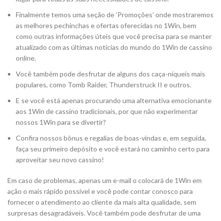
Finalmente temos uma seção de ‘Promoções’ onde mostraremos
as melhores pechinchas e ofertas oferecidas no 1Win, bem
como outras informações úteis que você precisa para se manter
atualizado com as últimas notícias do mundo do 1Win de cassino
online.
Você também pode desfrutar de alguns dos caça-níqueis mais
populares, como Tomb Raider, Thunderstruck II e outros.
E se você está apenas procurando uma alternativa emocionante
aos 1Win de cassino tradicionais, por que não experimentar
nossos 1Win para se divertir?
Confira nossos bônus e regalias de boas-vindas e, em seguida,
faça seu primeiro depósito e você estará no caminho certo para
aproveitar seu novo cassino!
Em caso de problemas, apenas um e-mail o colocará de 1Win em
ação o mais rápido possível e você pode contar conosco para
fornecer o atendimento ao cliente da mais alta qualidade, sem
surpresas desagradáveis. Você também pode desfrutar de uma