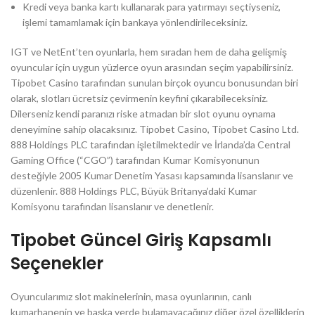
Kredi veya banka kartı kullanarak para yatırmayı seçtiyseniz,
işlemi tamamlamak için bankaya yönlendirileceksiniz.
IGT ve NetEnt’ten oyunlarla, hem sıradan hem de daha gelişmiş
oyuncular için uygun yüzlerce oyun arasından seçim yapabilirsiniz.
Tipobet Casino tarafından sunulan birçok oyuncu bonusundan biri
olarak, slotları ücretsiz çevirmenin keyfini çıkarabileceksiniz.
Dilerseniz kendi paranızı riske atmadan bir slot oyunu oynama
deneyimine sahip olacaksınız. Tipobet Casino, Tipobet Casino Ltd.
888 Holdings PLC tarafından işletilmektedir ve İrlanda’da Central
Gaming Office (“CGO”) tarafından Kumar Komisyonunun
desteğiyle 2005 Kumar Denetim Yasası kapsamında lisanslanır ve
düzenlenir. 888 Holdings PLC, Büyük Britanya’daki Kumar
Komisyonu tarafından lisanslanır ve denetlenir.
Tipobet Güncel Giriş Kapsamlı
Seçenekler
Oyuncularımız slot makinelerinin, masa oyunlarının, canlı
kumarhanenin ve başka yerde bulamayacağınız diğer özel özelliklerin