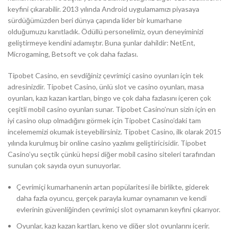
keyfini çıkarabilir. 2013 yılında Android uygulamamızı piyasaya
sürdüğümüzden beri dünya çapında lider bir kumarhane
olduğumuzu kanıtladık. Ödüllü personelimiz, oyun deneyiminizi
geliştirmeye kendini adamıştır. Buna şunlar dahildir: NetEnt,
Microgaming, Betsoft ve çok daha fazlası.
Tipobet Casino, en sevdiğiniz çevrimiçi casino oyunları için tek
adresinizdir. Tipobet Casino, ünlü slot ve casino oyunları, masa
oyunları, kazı kazan kartları, bingo ve çok daha fazlasını içeren çok
çeşitli mobil casino oyunları sunar. Tipobet Casino’nun sizin için en
iyi casino olup olmadığını görmek için Tipobet Casino’daki tam
incelememizi okumak isteyebilirsiniz. Tipobet Casino, ilk olarak 2015
yılında kurulmuş bir online casino yazılımı geliştiricisidir. Tipobet
Casino’yu seçtik çünkü hepsi diğer mobil casino siteleri tarafından
sunulan çok sayıda oyun sunuyorlar.
Çevrimiçi kumarhanenin artan popülaritesi ile birlikte, giderek
daha fazla oyuncu, gerçek parayla kumar oynamanın ve kendi
evlerinin güvenliğinden çevrimiçi slot oynamanın keyfini çıkarıyor.
Oyunlar, kazı kazan kartları, keno ve diğer slot oyunlarını içerir.