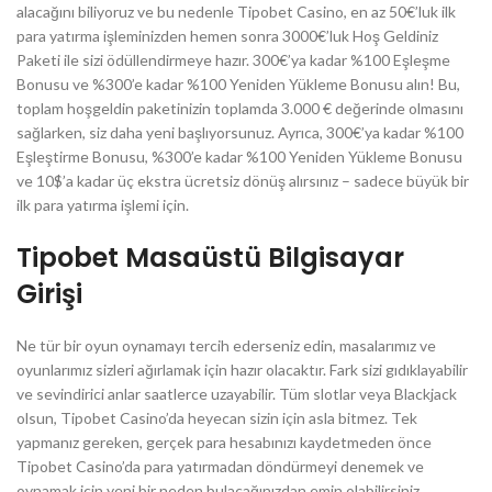
alacağını biliyoruz ve bu nedenle Tipobet Casino, en az 50€’luk ilk
para yatırma işleminizden hemen sonra 3000€’luk Hoş Geldiniz
Paketi ile sizi ödüllendirmeye hazır. 300€’ya kadar %100 Eşleşme
Bonusu ve %300’e kadar %100 Yeniden Yükleme Bonusu alın! Bu,
toplam hoşgeldin paketinizin toplamda 3.000 € değerinde olmasını
sağlarken, siz daha yeni başlıyorsunuz. Ayrıca, 300€’ya kadar %100
Eşleştirme Bonusu, %300’e kadar %100 Yeniden Yükleme Bonusu
ve 10$’a kadar üç ekstra ücretsiz dönüş alırsınız – sadece büyük bir
ilk para yatırma işlemi için.
Tipobet Masaüstü Bilgisayar
Girişi
Ne tür bir oyun oynamayı tercih ederseniz edin, masalarımız ve
oyunlarımız sizleri ağırlamak için hazır olacaktır. Fark sizi gıdıklayabilir
ve sevindirici anlar saatlerce uzayabilir. Tüm slotlar veya Blackjack
olsun, Tipobet Casino’da heyecan sizin için asla bitmez. Tek
yapmanız gereken, gerçek para hesabınızı kaydetmeden önce
Tipobet Casino’da para yatırmadan döndürmeyi denemek ve
oynamak için yeni bir neden bulacağınızdan emin olabilirsiniz.