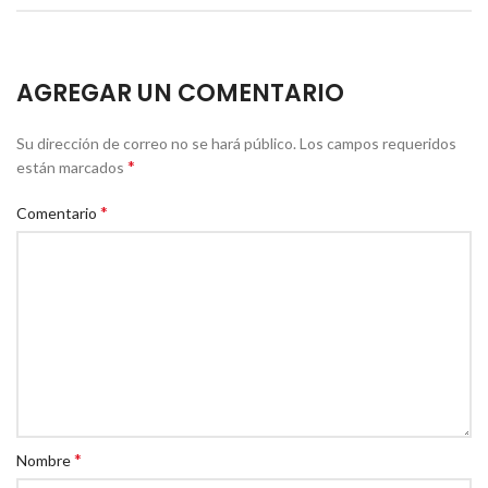
AGREGAR UN COMENTARIO
Su dirección de correo no se hará público.
Los campos requeridos
*
están marcados
*
Comentario
*
Nombre