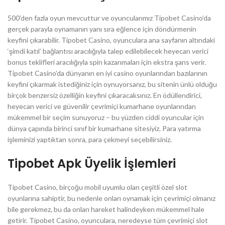
500’den fazla oyun mevcuttur ve oyuncularımız Tipobet Casino’da
gerçek parayla oynamanın yanı sıra eğlence için döndürmenin
keyfini çıkarabilir. Tipobet Casino, oyunculara ana sayfanın altındaki
‘şimdi katıl’ bağlantısı aracılığıyla talep edilebilecek heyecan verici
bonus teklifleri aracılığıyla spin kazanmaları için ekstra şans verir.
Tipobet Casino’da dünyanın en iyi casino oyunlarından bazılarının
keyfini çıkarmak istediğiniz için oynuyorsanız, bu sitenin ünlü olduğu
birçok benzersiz özelliğin keyfini çıkaracaksınız. En ödüllendirici,
heyecan verici ve güvenilir çevrimiçi kumarhane oyunlarından
mükemmel bir seçim sunuyoruz – bu yüzden ciddi oyuncular için
dünya çapında birinci sınıf bir kumarhane sitesiyiz. Para yatırma
işleminizi yaptıktan sonra, para çekmeyi seçebilirsiniz.
Tipobet Apk Üyelik İşlemleri
Tipobet Casino, birçoğu mobil uyumlu olan çeşitli özel slot
oyunlarına sahiptir, bu nedenle onları oynamak için çevrimiçi olmanız
bile gerekmez, bu da onları hareket halindeyken mükemmel hale
getirir. Tipobet Casino, oyunculara, neredeyse tüm çevrimiçi slot