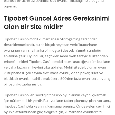
eksiksiz bir ücretsiz çevrimiçi slot oyunları kitaplığımız olduğunu
öğrenin.
Tipobet Güncel Adres Gereksinimi
Olan Bir Site midir?
Tipobet Casino mobil kumarhanesi Microgaming tarafından
desteklenmektedir, bu da birçok heyecan verici kumarhane
oyununun yanı sıra harika bir müşteri destek hizmeti sunduğu
anlamına gelir. Oyuncular, seçtikleri mobil web tarayıcısı üzerinden
erişebilecekleri Tipobet Casino mobil sitesi aracılığıyla tüm bunların
ve daha fazlasının keyfini çıkarabilirler. Mobil sitede bulunan oyun
kütüphanesi, çok sayıda slot, masa oyunu, video poker, rulet ve
blackjack oyunları dahil olmak üzere 500’den fazla oyun içeren geniş
bir oyun kütüphanesidir.
Tipobet Casino, en sevdiğiniz casino oyunlarının keyfini çıkarmak
için mükemmel bir yerdir. Bu oyunların tadını çıkarmayı planlıyorsanız,
Tipobet Casino’da keyfini çıkarmanızı öneririz. Önde gelen çevrimiçi
oyun platformundan güç aldığımız için, kumarhane oyunlarımızı