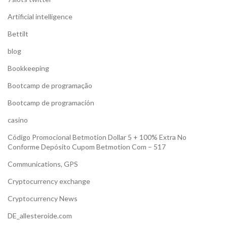
Artificial intelligence
Bettilt
blog
Bookkeeping
Bootcamp de programação
Bootcamp de programación
casino
Código Promocional Betmotion Dollar 5 + 100% Extra No
Conforme Depósito Cupom Betmotion Com – 517
Communications, GPS
Cryptocurrency exchange
Cryptocurrency News
DE_allesteroide.com