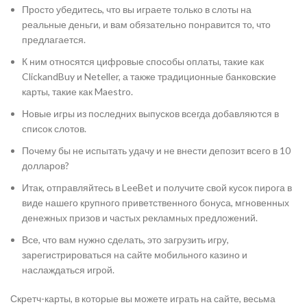
Просто убедитесь, что вы играете только в слоты на
реальные деньги, и вам обязательно понравится то, что
предлагается.
К ним относятся цифровые способы оплаты, такие как
ClickandBuy и Neteller, а также традиционные банковские
карты, такие как Maestro.
Новые игры из последних выпусков всегда добавляются в
список слотов.
Почему бы не испытать удачу и не внести депозит всего в 10
долларов?
Итак, отправляйтесь в LeeBet и получите свой кусок пирога в
виде нашего крупного приветственного бонуса, мгновенных
денежных призов и частых рекламных предложений.
Все, что вам нужно сделать, это загрузить игру,
зарегистрироваться на сайте мобильного казино и
наслаждаться игрой.
Скретч-карты, в которые вы можете играть на сайте, весьма