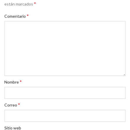
*
están marcados
*
Comentario
*
Nombre
*
Correo
Sitio web