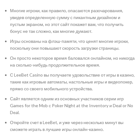
Многие игроки, как правило, опасаются разочарования,
увидев определенную сумму с пикантным дизайном и
пустым экраном, но этот сайт покажет вам, что получить
бонус не так сложно, как многие думают.
Игры основаны на флэш-памяти, что ценят многие игроки,
поскольку они повышают скорость загрузки страницы.
Он просто некоторое время баловался онлайном, но никогда
на сколько-нибудь продолжительное время.
С LeeBet Casino вы получаете удовольствие от игры в казино,
такие как игровые автоматы, настольные игры и видеопокер,
прямо со своего мобильного устройства.
Сайт является одним из основных участников серии игр
Games for the Mob с Poker Night at the Inventory и Deal or No
Deal.
Откройте счет в LeeBet, и уже через несколько минут вы
сможете играть в лучшие игры онлайн-казино.