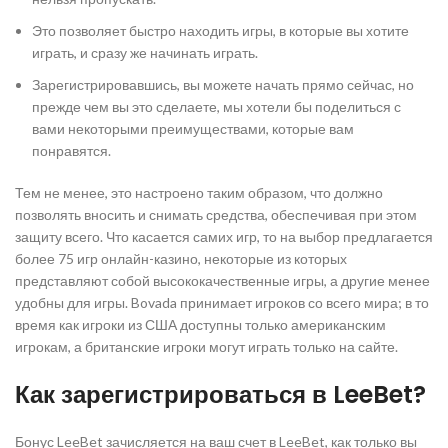
Это позволяет быстро находить игры, в которые вы хотите
играть, и сразу же начинать играть.
Зарегистрировавшись, вы можете начать прямо сейчас, но
прежде чем вы это сделаете, мы хотели бы поделиться с
вами некоторыми преимуществами, которые вам
понравятся.
Тем не менее, это настроено таким образом, что должно
позволять вносить и снимать средства, обеспечивая при этом
защиту всего. Что касается самих игр, то на выбор предлагается
более 75 игр онлайн-казино, некоторые из которых
представляют собой высококачественные игры, а другие менее
удобны для игры. Bovada принимает игроков со всего мира; в то
время как игроки из США доступны только американским
игрокам, а британские игроки могут играть только на сайте.
Как зарегистрироваться в LeeBet?
Бонус LeeBet зачисляется на ваш счет в LeeBet, как только вы