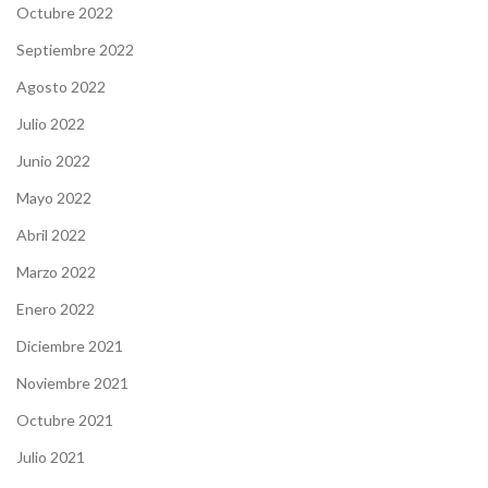
Octubre 2022
Septiembre 2022
Agosto 2022
Julio 2022
Junio 2022
Mayo 2022
Abril 2022
Marzo 2022
Enero 2022
Diciembre 2021
Noviembre 2021
Octubre 2021
Julio 2021