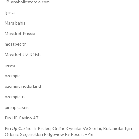
JP_anabolicstoreja.com
lyrica
Mars bahis
Mostbet Russia
mostbet tr
Mostbet UZ Kirish
news
ozempic
ozempic nederland
ozempic-nl
pin up casino
Pin UP Casino AZ
Pin Up Casino Tr Proloq, Online Oyunlar Ve Slotlar, Kullanıcılar Için
Ödeme Seçenekleri Ridgeview Rv Resort – 46