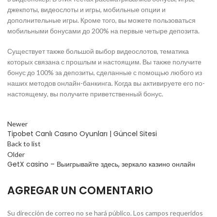
джекпоты, видеослоты и игры, мобильные опции и
дополнительные игры. Кроме того, вы можете пользоваться
мобильными бонусами до 200% на первые четыре депозита.
Существует также большой выбор видеослотов, тематика
которых связана с прошлым и настоящим. Вы также получите
бонус до 100% за депозиты, сделанные с помощью любого из
наших методов онлайн-банкинга. Когда вы активируете его по-
настоящему, вы получите приветственный бонус.
Newer
Tipobet Canlı Casıno Oyunları | Güncel Sitesi
Back to list
Older
GetX casino – Выигрывайте здесь, зеркало казино онлайн
AGREGAR UN COMENTARIO
Su dirección de correo no se hará público.
Los campos requeridos