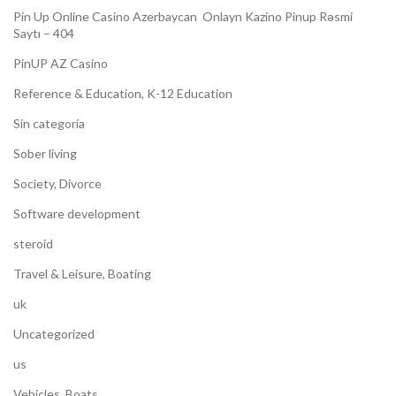
Pin Up Online Casino Azerbaycan ️ Onlayn Kazino Pinup Rəsmi
Saytı – 404
PinUP AZ Casino
Reference & Education, K-12 Education
Sin categoría
Sober living
Society, Divorce
Software development
steroid
Travel & Leisure, Boating
uk
Uncategorized
us
Vehicles, Boats