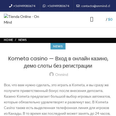
:+56949080674
: +56949080674
: contacto@onmind.cl
$
0
/
HOME
NEWS
NEWS
Kometa casino — Вход в онлайн казино,
демо слоты без регистрации
Onmind
Все, что вам нужно сделать, это играть в Kometa, и вы сразу же
получите приветственный бонус после внесения депозита.
Казино Kometa предлагает большой выбор игровых автоматов,
которые обязательно удовлетворят и развлекут вас. В Kometa
Casino также есть выделенная телефонная линия для игроков
из Канады. В то время как последний может занять до 24 часов,