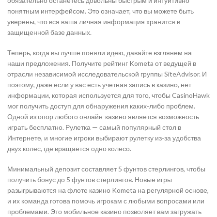
обязательно останетесь довольны быстрым и интуитивно
понятным интерфейсом. Это означает, что вы можете быть
уверены, что вся ваша личная информация хранится в
защищенной базе данных.
Теперь, когда вы лучше поняли идею, давайте взглянем на
наши предложения. Получите рейтинг Kometa от ведущей в
отрасли независимой исследовательской группы SiteAdvisor. И
поэтому, даже если у вас есть учетная запись в казино, нет
информации, которая используется для того, чтобы CasinoHawk
мог получить доступ для обнаружения каких-либо проблем.
Одной из опор любого онлайн-казино является возможность
играть бесплатно. Рулетка — самый популярный стол в
Интернете, и многие игроки выбирают рулетку из-за удобства
двух колес, где вращается одно колесо.
Минимальный депозит составляет 5 фунтов стерлингов, чтобы
получить бонус до 5 фунтов стерлингов. Новые игры
разыгрываются на флоте казино Kometa на регулярной основе,
и их команда готова помочь игрокам с любыми вопросами или
проблемами. Это мобильное казино позволяет вам загружать