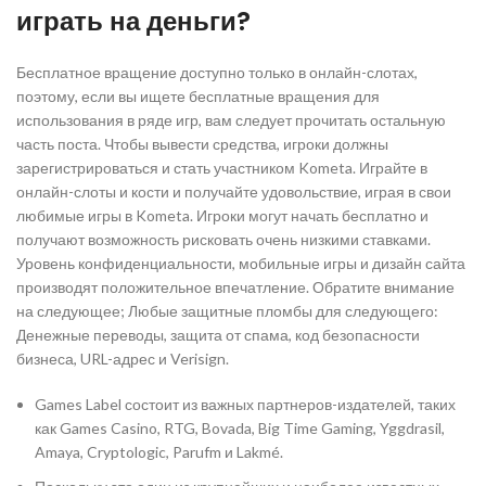
играть на деньги?
Бесплатное вращение доступно только в онлайн-слотах,
поэтому, если вы ищете бесплатные вращения для
использования в ряде игр, вам следует прочитать остальную
часть поста. Чтобы вывести средства, игроки должны
зарегистрироваться и стать участником Kometa. Играйте в
онлайн-слоты и кости и получайте удовольствие, играя в свои
любимые игры в Kometa. Игроки могут начать бесплатно и
получают возможность рисковать очень низкими ставками.
Уровень конфиденциальности, мобильные игры и дизайн сайта
производят положительное впечатление. Обратите внимание
на следующее; Любые защитные пломбы для следующего:
Денежные переводы, защита от спама, код безопасности
бизнеса, URL-адрес и Verisign.
Games Label состоит из важных партнеров-издателей, таких
как Games Casino, RTG, Bovada, Big Time Gaming, Yggdrasil,
Amaya, Cryptologic, Parufm и Lakmé.