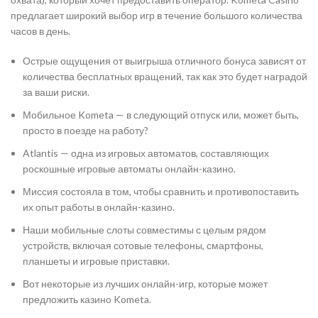
предлагает широкий выбор игр в течение большого количества
часов в день.
Острые ощущения от выигрыша отличного бонуса зависят от
количества бесплатных вращений, так как это будет наградой
за ваши риски.
Мобильное Kometa — в следующий отпуск или, может быть,
просто в поезде на работу?
Atlantis — одна из игровых автоматов, составляющих
роскошные игровые автоматы онлайн-казино.
Миссия состояла в том, чтобы сравнить и противопоставить
их опыт работы в онлайн-казино.
Наши мобильные слоты совместимы с целым рядом
устройств, включая сотовые телефоны, смартфоны,
планшеты и игровые приставки.
Вот некоторые из лучших онлайн-игр, которые может
предложить казино Kometa.