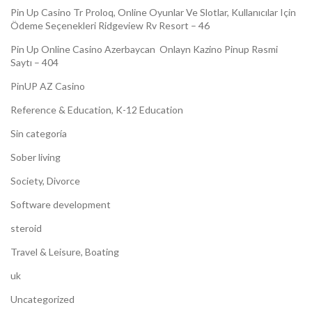
Pin Up Casino Tr Proloq, Online Oyunlar Ve Slotlar, Kullanıcılar Için
Ödeme Seçenekleri Ridgeview Rv Resort – 46
Pin Up Online Casino Azerbaycan ️ Onlayn Kazino Pinup Rəsmi
Saytı – 404
PinUP AZ Casino
Reference & Education, K-12 Education
Sin categoría
Sober living
Society, Divorce
Software development
steroid
Travel & Leisure, Boating
uk
Uncategorized