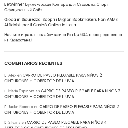
Betwinner Букмекерская Контора для Ставок на Спорт
Официальный Сайт
Gioca in Sicurezza: Scopri i Migliori Bookmakers Non AAMS
Affidabili per il Casinò Online in Italia
Начните играть в онлайн-казино Pin Up 634 непосредственно
из Казахстана!
COMENTARIOS RECIENTES
CARRO DE PASEO PLEGABLE PARA NIÑOS 2
Alex
en
CINTURONES + COBERTOR DE LLUVIA
CARRO DE PASEO PLEGABLE PARA NIÑOS 2
María Espinoza
en
CINTURONES + COBERTOR DE LLUVIA
CARRO DE PASEO PLEGABLE PARA NIÑOS 2
Jacke Romero
en
CINTURONES + COBERTOR DE LLUVIA
CARRO DE PASEO PLEGABLE PARA NIÑOS 4
Silvana
en
ASIENTOS CON CINTURONES DE SEGURIDAD