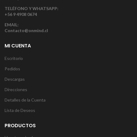
TELÉFONO Y WHATSAPP:
+56 9 4908 0674
EMAIL:
Contacto@onmind.cl
MI CUENTA
Escritorio
Pedidos
Descargas
Direcciones
Detalles de la Cuenta
Lista de Deseos
PRODUCTOS