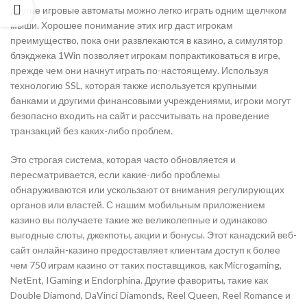
другие игровые автоматы можно легко играть одним щелчком
мыши. Хорошее понимание этих игр даст игрокам
преимущество, пока они развлекаются в казино, а симулятор
блэкджека 1Win позволяет игрокам попрактиковаться в игре,
прежде чем они начнут играть по-настоящему. Используя
технологию SSL, которая также используется крупными
банками и другими финансовыми учреждениями, игроки могут
безопасно входить на сайт и рассчитывать на проведение
транзакций без каких-либо проблем.
Это строгая система, которая часто обновляется и
пересматривается, если какие-либо проблемы
обнаруживаются или ускользают от внимания регулирующих
органов или властей. С нашим мобильным приложением
казино вы получаете такие же великолепные и одинаково
выгодные слоты, джекпоты, акции и бонусы. Этот канадский веб-
сайт онлайн-казино предоставляет клиентам доступ к более
чем 750 играм казино от таких поставщиков, как Microgaming,
NetEnt, IGaming и Endorphina. Другие фавориты, такие как
Double Diamond, DaVinci Diamonds, Reel Queen, Reel Romance и