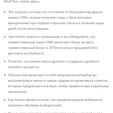
Wolf Run, также здесь.
Это хорошо, потому что, в отличие от большинства других
казино 1Win, игроки получают игры с бесплатными
вращениями при первом открытии счета и в течение пары
дней после регистрации.
Заплатите немного наличными, и вы обнаружите, что
приветственный пакет 1Win включает бонус за матч,
приветственный бонус и 30 бесплатных вращений без
депозита на Starburst.
Понятно, что казино много думало о создании удобного
игрового процесса.
Обычно они включают в себя неправильный выбор во
внутриигровых меню и самые худшие из возможных советов,
которые предлагаются в игре, чтобы привести вас к крупному
проигрышу.
Как только время истечет, мы рандомизируем выбранных
игроков и объявим победителей.