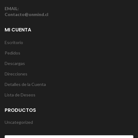
EMAIL:
Contacto@onmind.cl
MI CUENTA
Escritorio
Pedidos
Descargas
Direcciones
Detalles de la Cuenta
Lista de Deseos
PRODUCTOS
Uncategorized
Products