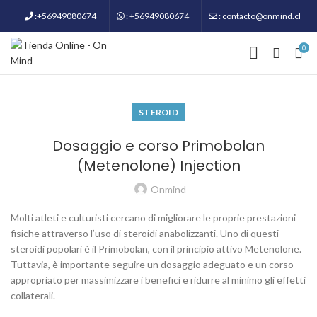
:+56949080674
: +56949080674
: contacto@onmind.cl
0
STEROID
Dosaggio e corso Primobolan
(Metenolone) Injection
Onmind
Molti atleti e culturisti cercano di migliorare le proprie prestazioni
fisiche attraverso l’uso di steroidi anabolizzanti. Uno di questi
steroidi popolari è il Primobolan, con il principio attivo Metenolone.
Tuttavia, è importante seguire un dosaggio adeguato e un corso
appropriato per massimizzare i benefici e ridurre al minimo gli effetti
collaterali.