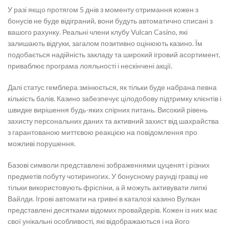
У разі якщо протягом 5 днів з моменту отримання кожен з
бонусів не буде відіграний, вони будуть автоматично списані з
вашого рахунку. Реальні члени клубу Vulcan Casino, які
залишають відгуки, загалом позитивно оцінюють казино. Їм
подобається надійність закладу та широкий ігровий асортимент,
приваблює програма лояльності і нескінчені акції.
Далі статус гемблера змінюється, як тільки буде набрана певна
кількість балів. Казино забезпечує цілодобову підтримку клієнтів і
швидке вирішення будь-яких спірних питань. Високий рівень
захисту персональних даних та активний захист від шахрайства
з гарантованою миттєвою реакцією на повідомлення про
можливі порушення.
Базові символи представлені зображеннями цуценят і різних
предметів побуту чотириногих. У бонусному раунді гравці не
тільки використовують фріспіни, а й можуть активувати липкі
Вайлди. Ігрові автомати на гривні в каталозі казино Вулкан
представлені десятками відомих провайдерів. Кожен із них має
свої унікальні особливості, які відображаються і на його