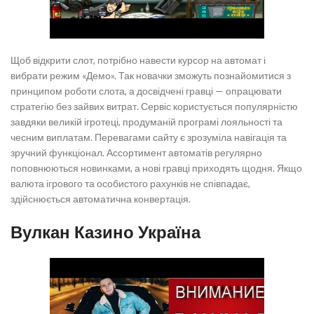
Щоб відкрити слот, потрібно навести курсор на автомат і
вибрати режим «Демо». Так новачки зможуть познайомитися з
принципом роботи слота, а досвідчені гравці — опрацювати
стратегію без зайвих витрат. Сервіс користується популярністю
завдяки великій ігротеці, продуманій програмі лояльності та
чесним виплатам. Перевагами сайту є зрозуміла навігація та
зручний функціонал. Ассортимент автоматів регулярно
поповнюються новинками, а нові гравці приходять щодня. Якщо
валюта ігрового та особистого рахунків не співпадає,
здійснюється автоматична конвертація.
Вулкан Казино Україна