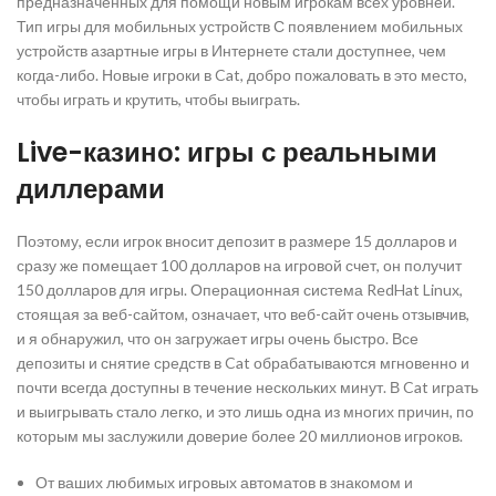
предназначенных для помощи новым игрокам всех уровней.
Тип игры для мобильных устройств С появлением мобильных
устройств азартные игры в Интернете стали доступнее, чем
когда-либо. Новые игроки в Cat, добро пожаловать в это место,
чтобы играть и крутить, чтобы выиграть.
Live-казино: игры с реальными
диллерами
Поэтому, если игрок вносит депозит в размере 15 долларов и
сразу же помещает 100 долларов на игровой счет, он получит
150 долларов для игры. Операционная система RedHat Linux,
стоящая за веб-сайтом, означает, что веб-сайт очень отзывчив,
и я обнаружил, что он загружает игры очень быстро. Все
депозиты и снятие средств в Cat обрабатываются мгновенно и
почти всегда доступны в течение нескольких минут. В Cat играть
и выигрывать стало легко, и это лишь одна из многих причин, по
которым мы заслужили доверие более 20 миллионов игроков.
От ваших любимых игровых автоматов в знакомом и