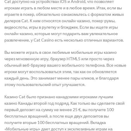
Cat доступно на устройствах iOS и Android, что позволяет
игрокам играть в любом месте и в любое время. Итак, если вы
играете в покер, обязательно ознакомьтесь с форматом живых
дилеров Cat. К ним относятся онлайн-казино, покер-румы,
видеослоты, игры в рулетку и блэкджек. Если вы ищете игры
онлайн-казино, которые могут подарить вам увлекательное
развлечение, у Cat Casino есть несколько отличных вариантов.
Вы можете играть в свои любимые мобильные игры казино
через мгновенную игру, браузер HTML5 или просто через
обычный веб-браузер вашего мобильного телефона. Все новые
игроки могут воспользоваться этим, так как он обновляется
каждый день. Это занимает менее пары кликов, и благодаря
этому пользовательский опыт улучшается.
Казино Cat было признано канадскими игроками лучшим
казино Канады второй год подряд. Как только вы сделаете свой
первый депозит на сумму не менее 25 €, вы получите 100
бесплатных вращений, а после еще двух депозитов вы
получите вторые 100 бесплатных вращений. Вкладка
«Мобильные игры» дает доступ к эксклюзивным играм на