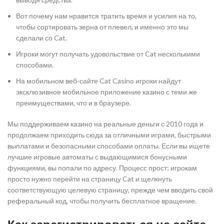
Вот почему нам нравится тратить время и усилия на то,
чтобы сортировать зерна от плевел, и именно это мы
сделали со Cat.
Игроки могут получать удовольствие от Cat несколькими
способами.
На мобильном веб-сайте Cat Casino игроки найдут
эксклюзивное мобильное приложение казино с теми же
преимуществами, что и в браузере.
Мы поддерживаем казино на реальные деньги с 2010 года и
продолжаем приходить сюда за отличными играми, быстрыми
выплатами и безопасными способами оплаты. Если вы ищете
лучшие игровые автоматы с выдающимися бонусными
функциями, вы попали по адресу. Процесс прост; игрокам
просто нужно перейти на страницу Cat и щелкнуть
соответствующую целевую страницу, прежде чем вводить свой
реферальный код, чтобы получить бесплатное вращение.