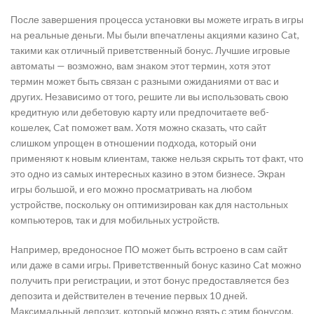
После завершения процесса установки вы можете играть в игры
на реальные деньги. Мы были впечатлены акциями казино Cat,
такими как отличный приветственный бонус. Лучшие игровые
автоматы — возможно, вам знаком этот термин, хотя этот
термин может быть связан с разными ожиданиями от вас и
других. Независимо от того, решите ли вы использовать свою
кредитную или дебетовую карту или предпочитаете веб-
кошелек, Cat поможет вам. Хотя можно сказать, что сайт
слишком упрощен в отношении подхода, который они
применяют к новым клиентам, также нельзя скрыть тот факт, что
это одно из самых интересных казино в этом бизнесе. Экран
игры большой, и его можно просматривать на любом
устройстве, поскольку он оптимизирован как для настольных
компьютеров, так и для мобильных устройств.
Например, вредоносное ПО может быть встроено в сам сайт
или даже в сами игры. Приветственный бонус казино Cat можно
получить при регистрации, и этот бонус предоставляется без
депозита и действителен в течение первых 10 дней.
Максимальный депозит, который можно взять с этим бонусом,