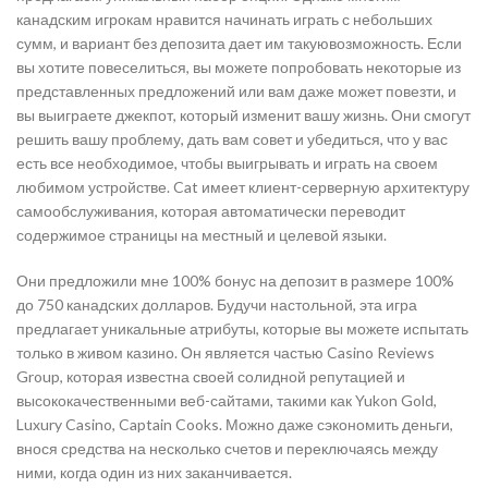
канадским игрокам нравится начинать играть с небольших
сумм, и вариант без депозита дает им такуювозможность. Если
вы хотите повеселиться, вы можете попробовать некоторые из
представленных предложений или вам даже может повезти, и
вы выиграете джекпот, который изменит вашу жизнь. Они смогут
решить вашу проблему, дать вам совет и убедиться, что у вас
есть все необходимое, чтобы выигрывать и играть на своем
любимом устройстве. Cat имеет клиент-серверную архитектуру
самообслуживания, которая автоматически переводит
содержимое страницы на местный и целевой языки.
Они предложили мне 100% бонус на депозит в размере 100%
до 750 канадских долларов. Будучи настольной, эта игра
предлагает уникальные атрибуты, которые вы можете испытать
только в живом казино. Он является частью Casino Reviews
Group, которая известна своей солидной репутацией и
высококачественными веб-сайтами, такими как Yukon Gold,
Luxury Casino, Captain Cooks. Можно даже сэкономить деньги,
внося средства на несколько счетов и переключаясь между
ними, когда один из них заканчивается.