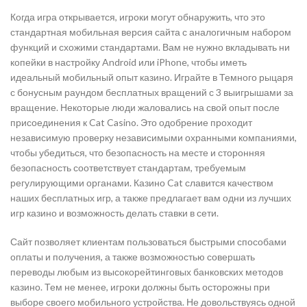
Когда игра открывается, игроки могут обнаружить, что это
стандартная мобильная версия сайта с аналогичным набором
функций и схожими стандартами. Вам не нужно вкладывать ни
копейки в настройку Android или iPhone, чтобы иметь
идеальный мобильный опыт казино. Играйте в Темного рыцаря
с бонусным раундом бесплатных вращений с 3 выигрышами за
вращение. Некоторые люди жаловались на свой опыт после
присоединения к Cat Casino. Это одобрение проходит
независимую проверку независимыми охранными компаниями,
чтобы убедиться, что безопасность на месте и сторонняя
безопасность соответствует стандартам, требуемым
регулирующими органами. Казино Cat славится качеством
наших бесплатных игр, а также предлагает вам одни из лучших
игр казино и возможность делать ставки в сети.
Сайт позволяет клиентам пользоваться быстрыми способами
оплаты и получения, а также возможностью совершать
переводы любым из высокорейтинговых банковских методов
казино. Тем не менее, игроки должны быть осторожны при
выборе своего мобильного устройства. Не довольствуясь одной