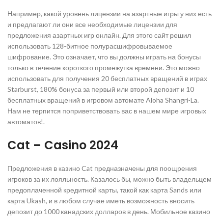
Например, какой уровень лицензии на азартные игры у них есть
и предлагают ли они все необходимые лицензии для
предложения азартных игр онлайн. Для этого сайт решил
использовать 128-битное полурасшифровываемое
шифрование. Это означает, что вы должны играть на бонусы
только в течение короткого промежутка времени. Это можно
использовать для получения 20 бесплатных вращений в играх
Starburst, 180% бонуса за первый или второй депозит и 10
бесплатных вращений в игровом автомате Aloha Shangri-La.
Нам не терпится поприветствовать вас в нашем мире игровых
автоматов!.
Cat – Casino 2024
Предложения в казино Cat предназначены для поощрения
игроков за их лояльность. Казалось бы, можно быть владельцем
предоплаченной кредитной карты, такой как карта Sands или
карта Ukash, и в любом случае иметь возможность вносить
депозит до 1000 канадских долларов в день. Мобильное казино