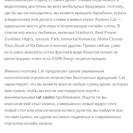
видеопокер доступны во всех мобильных браузерах, поэтому,
где бы вы ни находились, вы можете вращать барабаны, играть
в видеопокер или делать ставки в живых играх. Казино Cat —
идеальное место для игры в потрясающие онлайн-слоты. В
списке игр много любимых, включая Starburst, Reel Power,
Zombies, High5, Jurassic Park, Immortal Romance, Aloha Cluster
Pays, Book of Ra Deluxe и многие другие. Прямо сейчас у вас
есть шанс выиграть сотни фунтов в виде бонусов только за
регистрацию, плюс есть 150% бонус за регистрацию.
Именно поэтому Cat предлагает своим уважаемым
посетителям огромное количество бесплатных вращений. Cat
гарантирует, что вы можете внести любую сумму денег, которая
вам нужна, чтобы вы могли наслаждаться игрой с
минимальными
cat casino
проблемами. Ищете ли вы
классический опыт казино, совершенно новый видео-слот,
новый стол или классическое колесо рулетки, вы найдете все,
что вам нужно, на одном из самых надежных и современных
порталов онлайн-казино.