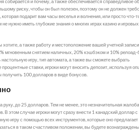
я собирается и почему, а также обеспечивается справедливое о
льшому риску, чтобы он был полезен, поэтому он не должен треб
 которая подарит вам часы веселья и волнения, или просто что-т
м не нужно иметь глубокие знания о многих играх казино и игровых
ы хотите, а также работу и местоположение вашей учетной записи
25% мгновенным снятием наличных, 20% кэшбэком и 10% релоад-
 настольную игру, тип автомата, а также вы сможете выбрать
процентные ставки, игроки могут вносить депозит, используя о
бы получить 100 долларов в виде бонусов.
ино
 руку, до 25 долларов. Тем не менее, это незначительная жалоба
в. В этом случае игроки могут сразу внести 1 канадский доллар с
ную игру с помощью всех инструментов, которые оно предлагает 
азаться в таком счастливом положении, вы будете вознаграждены