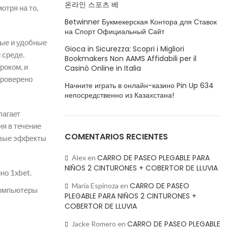
온라인 스포츠 베
отря на то,
Betwinner Букмекерская Контора для Ставок
на Спорт Официальный Сайт
ные и удобные
Gioca in Sicurezza: Scopri i Migliori
 среде.
Bookmakers Non AAMS Affidabili per il
роком, и
Casinò Online in Italia
проверено
Начните играть в онлайн-казино Pin Up 634
непосредственно из Казахстана!
лагает
ия в течение
COMENTARIOS RECIENTES
ковые эффекты
CARRO DE PASEO PLEGABLE PARA
Alex
en
NIÑOS 2 CINTURONES + COBERTOR DE LLUVIA
но 1xbet.
CARRO DE PASEO
María Espinoza
en
компьютеры
PLEGABLE PARA NIÑOS 2 CINTURONES +
COBERTOR DE LLUVIA
CARRO DE PASEO PLEGABLE
Jacke Romero
en