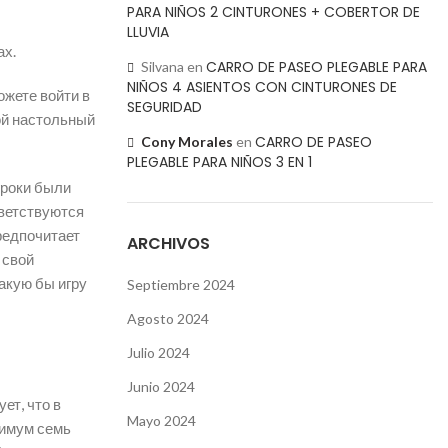
PARA NIÑOS 2 CINTURONES + COBERTOR DE
LLUVIA
ах.
CARRO DE PASEO PLEGABLE PARA
Silvana
en
NIÑOS 4 ASIENTOS CON CINTURONES DE
ожете войти в
SEGURIDAD
ой настольный
CARRO DE PASEO
Cony Morales
en
PLEGABLE PARA NIÑOS 3 EN 1
гроки были
иветствуются
предпочитает
ARCHIVOS
 свой
акую бы игру
Septiembre 2024
Agosto 2024
Julio 2024
Junio 2024
ет, что в
Mayo 2024
нимум семь