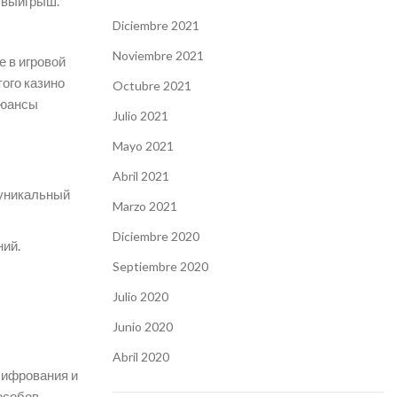
й выигрыш.
Diciembre 2021
Noviembre 2021
е в игровой
ого казино
Octubre 2021
нюансы
Julio 2021
Mayo 2021
Abril 2021
 уникальный
Marzo 2021
Diciembre 2020
ний.
Septiembre 2020
Julio 2020
Junio 2020
Abril 2020
шифрования и
особов