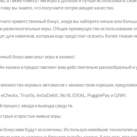
ры, а также помогут им играть дольше и лучше использовать сво
ому вы знаете, что получаете потрясающее качество.
учите приветственный бонус, когда вы наберете ничью или больш
 и развлекательные игры. Общее преимущество использования эт
дит для новичков, которым еще предстоит освоить более тонкие 
нный бонусами опыт игры в казино!.
йн-казино и предоставляют вам действительно разнообразный и
те множество игровых автоматов с множеством хороших предложе
 eChecks, Trustly, instaDebit, Skrill, iDEAL, PugglePay и QIWI.
 процесс ввода и вывода средств.
стрые и простые живые игры.
ми бонусами будут исключены. Используя новейшие технологии 
им из самых надежных брендов онлайн-казино. У вас есть ряд сп