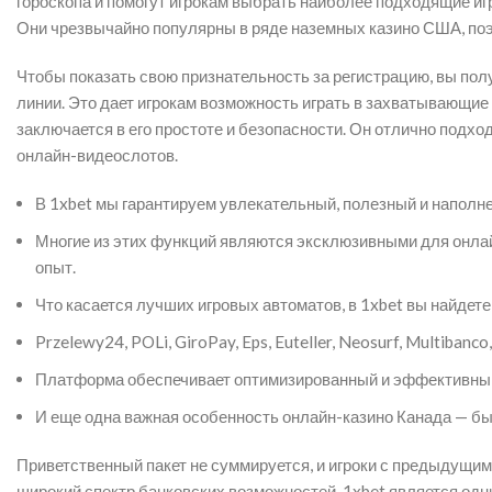
гороскопа и помогут игрокам выбрать наиболее подходящие иг
Они чрезвычайно популярны в ряде наземных казино США, поэт
Чтобы показать свою признательность за регистрацию, вы пол
линии. Это дает игрокам возможность играть в захватывающие
заключается в его простоте и безопасности. Он отлично подхо
онлайн-видеослотов.
В 1xbet мы гарантируем увлекательный, полезный и наполне
Многие из этих функций являются эксклюзивными для онла
опыт.
Что касается лучших игровых автоматов, в 1xbet вы найде
Przelewy24, POLi, GiroPay, Eps, Euteller, Neosurf, Multibanco,
Платформа обеспечивает оптимизированный и эффективный
И еще одна важная особенность онлайн-казино Канада — бы
Приветственный пакет не суммируется, и игроки с предыдущи
широкий спектр банковских возможностей, 1xbet является одн