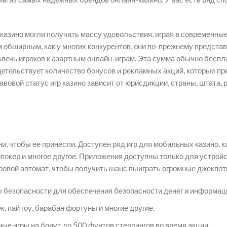
 казино могли получать массу удовольствия, играя в современные
м обширным, как у многих конкурентов, они по-прежнему предст
ривлечь игроков к азартным онлайн-играм. Эта сумма обычно беспл
идетельствует количество бонусов и рекламных акций, которые п
вовой статус игр казино зависит от юрисдикции, страны, штата, 
и, чтобы ее принесли. Доступен ряд игр для мобильных казино, к
опокер и многое другое. Приложения доступны только для устройс
игровой автомат, чтобы получить шанс выиграть огромные джекпот
ры безопасности для обеспечения безопасности денег и информац
к, пай гоу, барабан фортуны и многие другие.
ные игры на бонус до 500 фунтов стерлингов во время акции.