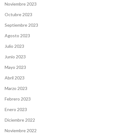
Noviembre 2023
Octubre 2023
Septiembre 2023
Agosto 2023
Julio 2023
Junio 2023
Mayo 2023
Abril 2023
Marzo 2023
Febrero 2023
Enero 2023
Diciembre 2022
Noviembre 2022