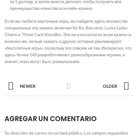
за 1 доллар, а затем внести депозит, чтобы получить все
преимущества членства в онлайн-казино.
Если вы любите карточные игры, вы найдете здесь множество
специальных игр казино, включая Sic Bo, Baccarat, Lucky Ladys
Charm и Three Card Klondike. Это не относится ко всем казино и,
конечно же, нельзя сказать о других, которые рекламируют
«бесплатные игры», поскольку это совсем не так. Интересно, что
здесь более 140 разработчиков с разнообразными играми, а
значит, игры могут быть уникальными.
NEWER
OLDER
AGREGAR UN COMENTARIO
Su dirección de correo no se hará público.
Los campos requeridos