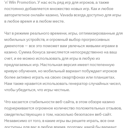
‘n’ Win Promotion. У нас есть ряд игр для игроков, а также
постоянно добавляется множество новых игр. Как и любое
авторитетное онлайн-казино, Vavada всегда доступно для игры
в любое время и в любом месте.
Чат в режиме реального времени, игры, оптимизированные для
мобильных устройств, и огромный выбор прогрессивных
джекпотов — все это поможет вам увлечься живыми играми в
казино. Сумма бонуса зачисляется непосредственно на ваш
счет, и ее можно использовать для игры в любую из
предлагаемых игр. Настольная версия имеет постепенную
кривую обучения, но мобильный вариант побуждает игроков
более активно играть на своих смартфонах или планшетах.
Нам также нравится использовать генератор случайных чисел,
чтобы убедиться, что игры честные.
Что касается стабильности веб-сайта, в этом обзоре казино
подчеркивается огромное количество положительных отзывов,
свидетельствующих о том, насколько безопасен веб-сайт.
Независимо от того, в какие игры вы решите играть, все они
доступны для вас в любое время, поэтому, какой бы вариант