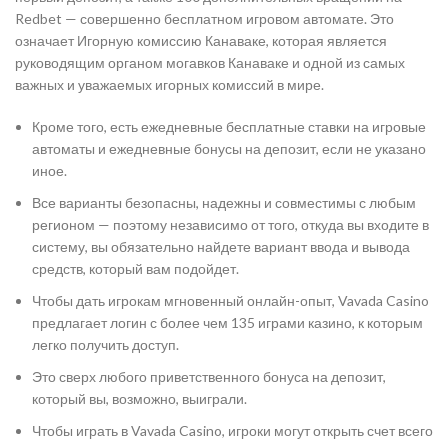
Redbet — совершенно бесплатном игровом автомате. Это
означает Игорную комиссию Канаваке, которая является
руководящим органом могавков Канаваке и одной из самых
важных и уважаемых игорных комиссий в мире.
Кроме того, есть ежедневные бесплатные ставки на игровые
автоматы и ежедневные бонусы на депозит, если не указано
иное.
Все варианты безопасны, надежны и совместимы с любым
регионом — поэтому независимо от того, откуда вы входите в
систему, вы обязательно найдете вариант ввода и вывода
средств, который вам подойдет.
Чтобы дать игрокам мгновенный онлайн-опыт, Vavada Casino
предлагает логин с более чем 135 играми казино, к которым
легко получить доступ.
Это сверх любого приветственного бонуса на депозит,
который вы, возможно, выиграли.
Чтобы играть в Vavada Casino, игроки могут открыть счет всего