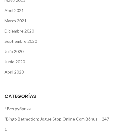
Mayo 2021
Abril 2021
Marzo 2021
Diciembre 2020
Septiembre 2020
Julio 2020
Junio 2020
Abril 2020
CATEGORÍAS
! Без рубрики
"Bingo Betmotion: Jogue Stop Online Com Bônus – 247
1