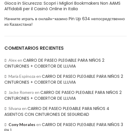
Gioca in Sicurezza: Scopri i Migliori Bookmakers Non AAMS
Affidabili per il Casinò Online in Italia
Начните играть в онлайн-казино Pin Up 634 непосредственно
из Казахстана!
COMENTARIOS RECIENTES
CARRO DE PASEO PLEGABLE PARA NIÑOS 2
Alex
en
CINTURONES + COBERTOR DE LLUVIA
CARRO DE PASEO PLEGABLE PARA NIÑOS 2
María Espinoza
en
CINTURONES + COBERTOR DE LLUVIA
CARRO DE PASEO PLEGABLE PARA NIÑOS 2
Jacke Romero
en
CINTURONES + COBERTOR DE LLUVIA
CARRO DE PASEO PLEGABLE PARA NIÑOS 4
Silvana
en
ASIENTOS CON CINTURONES DE SEGURIDAD
CARRO DE PASEO PLEGABLE PARA NIÑOS 3
Cony Morales
en
EN 1