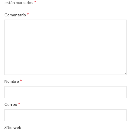
*
están marcados
*
Comentario
*
Nombre
*
Correo
Sitio web