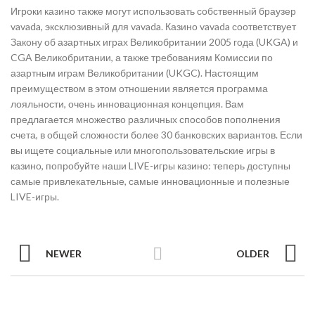
Игроки казино также могут использовать собственный браузер
vavada, эксклюзивный для vavada. Казино vavada соответствует
Закону об азартных играх Великобритании 2005 года (UKGA) и
CGA Великобритании, а также требованиям Комиссии по
азартным играм Великобритании (UKGC). Настоящим
преимуществом в этом отношении является программа
лояльности, очень инновационная концепция. Вам
предлагается множество различных способов пополнения
счета, в общей сложности более 30 банковских вариантов. Если
вы ищете социальные или многопользовательские игры в
казино, попробуйте наши LIVE-игры казино: теперь доступны
самые привлекательные, самые инновационные и полезные
LIVE-игры.
NEWER
OLDER