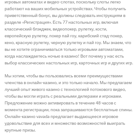
игровых автоматах и видео-слотах, поскольку слоты легко
работают на ваших мобильных устройствах. Чтобы получить
приветственный бонус, вы должны следовать инструкциям в
разделе «Регистрация». Есть 77 настольных игр, включая
классический блэкджек, видеопокер, рулетку, кости,
европейскую рулетку, покер пай гоу, карибский стад-покер,
кено, красную рулетку, черную рулетку и пай гоу. Мы знаем, что
вы не хотите ограничиваться только игровыми автоматами,
когда наслаждаетесь ночью в казино! Вот почему у нас есть
выбор классических настольных игр, карточных игр и других игр.
Мы хотим, чтобы вы пользовались всеми преимуществами
членства в онлайн-казино, и это только начало. Мы предлагаем
лучший опыт живого казино с технологией потокового видео,
чтобы вы могли играть с реальными дилерами и игроками.
Предложение можно активировать в течение 48 часов с
момента регистрации, пока запрашиваются бесплатные спины.
Онлайн-казино vavada предлагает выдающееся игровое
удовольствие для всех и множество возможностей выиграть
крупные призы.