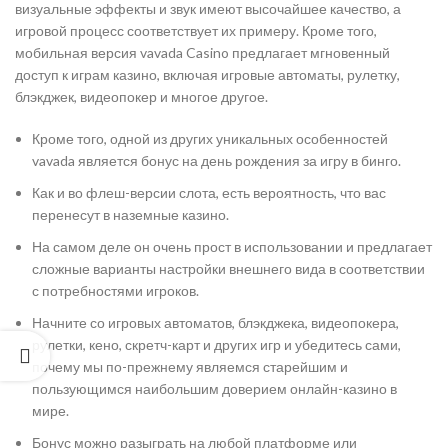
визуальные эффекты и звук имеют высочайшее качество, а
игровой процесс соответствует их примеру. Кроме того,
мобильная версия vavada Casino предлагает мгновенный
доступ к играм казино, включая игровые автоматы, рулетку,
блэкджек, видеопокер и многое другое.
Кроме того, одной из других уникальных особенностей
vavada является бонус на день рождения за игру в бинго.
Как и во флеш-версии слота, есть вероятность, что вас
перенесут в наземные казино.
На самом деле он очень прост в использовании и предлагает
сложные варианты настройки внешнего вида в соответствии
с потребностями игроков.
Начните со игровых автоматов, блэкджека, видеопокера,
рулетки, кено, скретч-карт и других игр и убедитесь сами,
почему мы по-прежнему являемся старейшим и
пользующимся наибольшим доверием онлайн-казино в
мире.
Бонус можно разыграть на любой платформе или