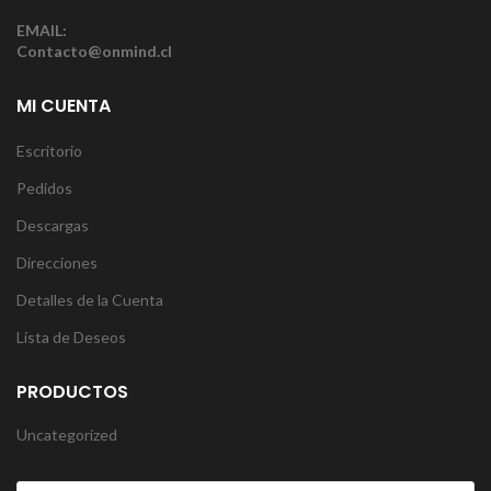
EMAIL:
Contacto@onmind.cl
MI CUENTA
Escritorio
Pedidos
Descargas
Direcciones
Detalles de la Cuenta
Lista de Deseos
PRODUCTOS
Uncategorized
Products