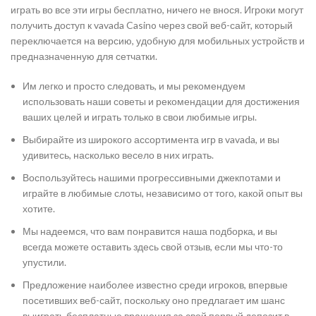
играть во все эти игры бесплатно, ничего не внося. Игроки могут
получить доступ к vavada Casino через свой веб-сайт, который
переключается на версию, удобную для мобильных устройств и
предназначенную для сетчатки.
Им легко и просто следовать, и мы рекомендуем
использовать наши советы и рекомендации для достижения
ваших целей и играть только в свои любимые игры.
Выбирайте из широкого ассортимента игр в vavada, и вы
удивитесь, насколько весело в них играть.
Воспользуйтесь нашими прогрессивными джекпотами и
играйте в любимые слоты, независимо от того, какой опыт вы
хотите.
Мы надеемся, что вам понравится наша подборка, и вы
всегда можете оставить здесь свой отзыв, если мы что-то
упустили.
Предложение наиболее известно среди игроков, впервые
посетивших веб-сайт, поскольку оно предлагает им шанс
выиграть бесплатные вращения за свой первый депозит в