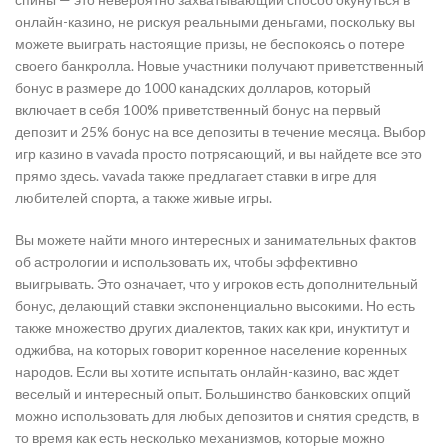
онлайн-казино, не рискуя реальными деньгами, поскольку вы
можете выиграть настоящие призы, не беспокоясь о потере
своего банкролла. Новые участники получают приветственный
бонус в размере до 1000 канадских долларов, который
включает в себя 100% приветственный бонус на первый
депозит и 25% бонус на все депозиты в течение месяца. Выбор
игр казино в vavada просто потрясающий, и вы найдете все это
прямо здесь. vavada также предлагает ставки в игре для
любителей спорта, а также живые игры.
Вы можете найти много интересных и занимательных фактов
об астрологии и использовать их, чтобы эффективно
выигрывать. Это означает, что у игроков есть дополнительный
бонус, делающий ставки экспоненциально высокими. Но есть
также множество других диалектов, таких как кри, инуктитут и
оджибва, на которых говорит коренное население коренных
народов. Если вы хотите испытать онлайн-казино, вас ждет
веселый и интересный опыт. Большинство банковских опций
можно использовать для любых депозитов и снятия средств, в
то время как есть несколько механизмов, которые можно