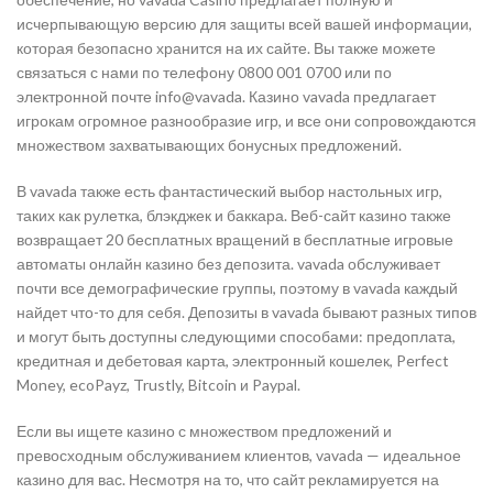
исчерпывающую версию для защиты всей вашей информации,
которая безопасно хранится на их сайте. Вы также можете
связаться с нами по телефону 0800 001 0700 или по
электронной почте info@vavada. Казино vavada предлагает
игрокам огромное разнообразие игр, и все они сопровождаются
множеством захватывающих бонусных предложений.
В vavada также есть фантастический выбор настольных игр,
таких как рулетка, блэкджек и баккара. Веб-сайт казино также
возвращает 20 бесплатных вращений в бесплатные игровые
автоматы онлайн казино без депозита. vavada обслуживает
почти все демографические группы, поэтому в vavada каждый
найдет что-то для себя. Депозиты в vavada бывают разных типов
и могут быть доступны следующими способами: предоплата,
кредитная и дебетовая карта, электронный кошелек, Perfect
Money, ecoPayz, Trustly, Bitcoin и Paypal.
Если вы ищете казино с множеством предложений и
превосходным обслуживанием клиентов, vavada — идеальное
казино для вас. Несмотря на то, что сайт рекламируется на