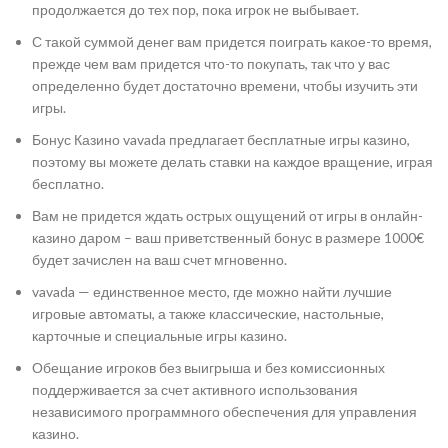
продолжается до тех пор, пока игрок не выбывает.
С такой суммой денег вам придется поиграть какое-то время,
прежде чем вам придется что-то покупать, так что у вас
определенно будет достаточно времени, чтобы изучить эти
игры.
Бонус Казино vavada предлагает бесплатные игры казино,
поэтому вы можете делать ставки на каждое вращение, играя
бесплатно.
Вам не придется ждать острых ощущений от игры в онлайн-
казино даром – ваш приветственный бонус в размере 1000€
будет зачислен на ваш счет мгновенно.
vavada — единственное место, где можно найти лучшие
игровые автоматы, а также классические, настольные,
карточные и специальные игры казино.
Обещание игроков без выигрыша и без комиссионных
поддерживается за счет активного использования
независимого программного обеспечения для управления
казино.