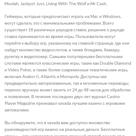
Moolah, Jackpot Just, Living With The Wolf и Mr Cash.
Геймеры, которые предпочитают играть на Mac и Windows,
могут сделать это с минимальными проблемами. Всего
существует 18 различных раундов ставок, решение о раунде
ставок принимается во время игры. Пользователи могут
перейти к выбору игр, указанному на главной странице, где они
найдут множество видеослотов, а также блэкджек, баккару,
рулетку и видеопокер. Самыми популярными бесплатными
слотами являются классические игры, такие как Double Diamond
и Video Poker, а также более современные тематические игры,
включая Avalon II, Atlantis и Monopoly. Доступны как
предварительно авторизованные, так и мгновенные переводы;
перенос вручную может занять от 24 до 48 часов для обработки
и появления. В течение последних двух лет журнал Casino
Player Magazine признавал vavada лучшим казино с игровыми
автоматами.
Вы обнаружите, что в vavada вам доступно множество
разновидностей игр казино на реальные деньги. Бесплатные
спины — это невероятно захватывающий способ окунуться в