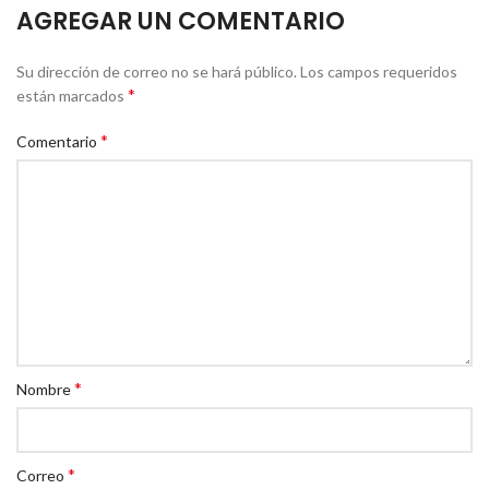
AGREGAR UN COMENTARIO
Su dirección de correo no se hará público.
Los campos requeridos
*
están marcados
*
Comentario
*
Nombre
*
Correo