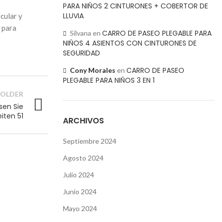
PARA NIÑOS 2 CINTURONES + COBERTOR DE
LLUVIA
cular y
 para
CARRO DE PASEO PLEGABLE PARA
Silvana
en
NIÑOS 4 ASIENTOS CON CINTURONES DE
SEGURIDAD
CARRO DE PASEO
Cony Morales
en
PLEGABLE PARA NIÑOS 3 EN 1
OLDER
sen Sie
ten 51
ARCHIVOS
Septiembre 2024
Agosto 2024
Julio 2024
Junio 2024
Mayo 2024