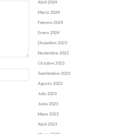
Abril 2024
Marzo 2024
Febrero 2024
Enero 2024
Diciembre 2023
Noviembre 2023
Octubre 2023
Septiembre 2023
Agosto 2023
Julio 2023
Junio 2023
Mayo 2023
Abril 2023