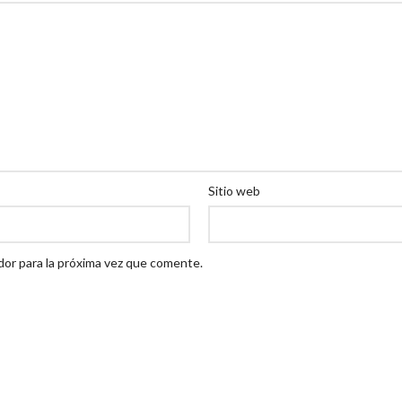
Sitio web
dor para la próxima vez que comente.