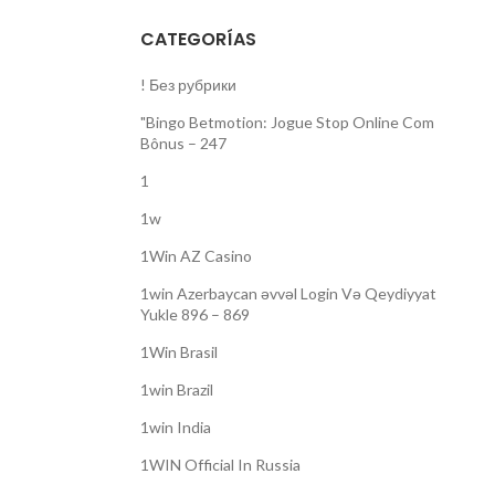
CATEGORÍAS
! Без рубрики
"Bingo Betmotion: Jogue Stop Online Com
Bônus – 247
1
1w
1Win AZ Casino
1win Azerbaycan əvvəl Login Və Qeydiyyat
Yukle 896 – 869
1Win Brasil
1win Brazil
1win India
1WIN Official In Russia