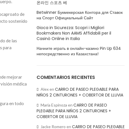
cuerpo.
온라인 스포츠 베
Betwinner Букмекерская Контора для Ставок
socaproato de
на Спорт Официальный Сайт
fecto sostenido
Gioca in Sicurezza: Scopri i Migliori
Bookmakers Non AAMS Affidabili per il
Casinò Online in Italia
do de las
es para
Начните играть в онлайн-казино Pin Up 634
непосредственно из Казахстана!
COMENTARIOS RECIENTES
uede mejorar
rvisión médica
CARRO DE PASEO PLEGABLE PARA
Alex
en
NIÑOS 2 CINTURONES + COBERTOR DE LLUVIA
gura en todo
CARRO DE PASEO
María Espinoza
en
PLEGABLE PARA NIÑOS 2 CINTURONES +
COBERTOR DE LLUVIA
CARRO DE PASEO PLEGABLE
Jacke Romero
en