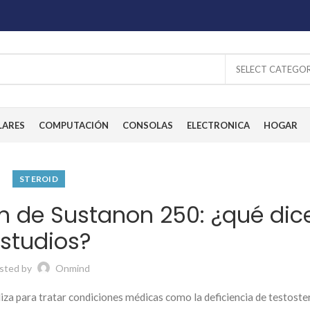
SELECT CATEGO
LARES
COMPUTACIÓN
CONSOLAS
ELECTRONICA
HOGAR
STEROID
n de Sustanon 250: ¿qué dic
studios?
sted by
Onmind
iza para tratar condiciones médicas como la deficiencia de testoste