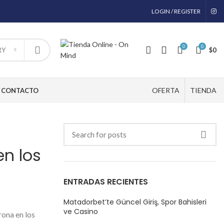
LOGIN / REGISTER
0
0
$
0
RY
OFERTA
TIENDA
CONTACTO
en los
ENTRADAS RECIENTES
Matadorbet’te Güncel Giriş, Spor Bahisleri
ve Casino
rona en los