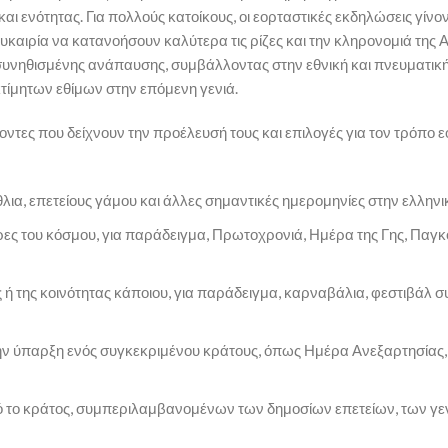
 και ενότητας. Για πολλούς κατοίκους, οι εορταστικές εκδηλώσεις γίνο
αιρία να κατανοήσουν καλύτερα τις ρίζες και την κληρονομιά της Α
συνηθισμένης ανάπαυσης, συμβάλλοντας στην εθνική και πνευματικ
εκτίμητων εθίμων στην επόμενη γενιά.
τες που δείχνουν την προέλευσή τους και επιλογές για τον τρόπο 
ια, επετείους γάμου και άλλες σημαντικές ημερομηνίες στην ελληνι
ρες του κόσμου, για παράδειγμα, Πρωτοχρονιά, Ημέρα της Γης, Παγ
ας ή της κοινότητας κάποιου, για παράδειγμα, καρναβάλια, φεστιβάλ σ
στην ύπαρξη ενός συγκεκριμένου κράτους, όπως Ημέρα Ανεξαρτησίας
από το κράτος, συμπεριλαμβανομένων των δημοσίων επετείων, των γ