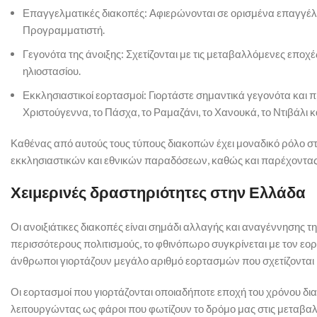
Επαγγελματικές διακοπές: Αφιερώνονται σε ορισμένα επαγγέλμ
Προγραμματιστή.
Γεγονότα της άνοιξης: Σχετίζονται με τις μεταβαλλόμενες εποχέ
ηλιοστασίου.
Εκκλησιαστικοί εορτασμοί: Γιορτάστε σημαντικά γεγονότα και
Χριστούγεννα, το Πάσχα, το Ραμαζάνι, το Χανουκά, το Ντιβάλι 
Καθένας από αυτούς τους τύπους διακοπών έχει μοναδικό ρόλο στ
εκκλησιαστικών και εθνικών παραδόσεων, καθώς και παρέχοντας μ
Χειμερινές δραστηριότητες στην Ελλάδα
Οι ανοιξιάτικες διακοπές είναι σημάδι αλλαγής και αναγέννησης 
περισσότερους πολιτισμούς, το φθινόπωρο συγκρίνεται με τον εορτ
άνθρωποι γιορτάζουν μεγάλο αριθμό εορτασμών που σχετίζονται μ
Οι εορτασμοί που γιορτάζονται οποιαδήποτε εποχή του χρόνου δια
λειτουργώντας ως φάροι που φωτίζουν το δρόμο μας στις μεταβαλλ