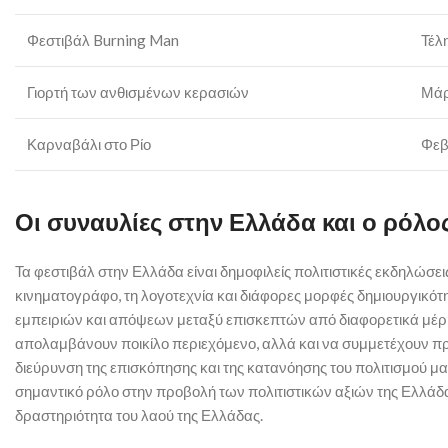
Φεστιβάλ Burning Man
Τέλ
Γιορτή των ανθισμένων κερασιών
Μάρ
Καρναβάλι στο Ρίο
Φεβ
Οι συναυλίες στην Ελλάδα και ο ρόλο
Τα φεστιβάλ στην Ελλάδα είναι δημοφιλείς πολιτιστικές εκδηλώσει
κινηματογράφο, τη λογοτεχνία και διάφορες μορφές δημιουργικότη
εμπειριών και απόψεων μεταξύ επισκεπτών από διαφορετικά μέρη
απολαμβάνουν ποικίλο περιεχόμενο, αλλά και να συμμετέχουν προ
διεύρυνση της επισκόπησης και της κατανόησης του πολιτισμού μας
σημαντικό ρόλο στην προβολή των πολιτιστικών αξιών της Ελλάδα
δραστηριότητα του λαού της Ελλάδας.