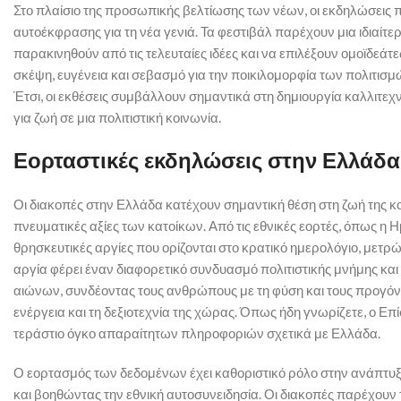
Στο πλαίσιο της προσωπικής βελτίωσης των νέων, οι εκδηλώσεις π
αυτοέκφρασης για τη νέα γενιά. Τα φεστιβάλ παρέχουν μια ιδιαίτε
παρακινηθούν από τις τελευταίες ιδέες και να επιλέξουν ομοϊδεάτ
σκέψη, ευγένεια και σεβασμό για την ποικιλομορφία των πολιτισ
Έτσι, οι εκθέσεις συμβάλλουν σημαντικά στη δημιουργία καλλιτεχ
για ζωή σε μια πολιτιστική κοινωνία.
Εορταστικές εκδηλώσεις στην Ελλάδα
Οι διακοπές στην Ελλάδα κατέχουν σημαντική θέση στη ζωή της κοι
πνευματικές αξίες των κατοίκων. Από τις εθνικές εορτές, όπως η Η
θρησκευτικές αργίες που ορίζονται στο κρατικό ημερολόγιο, μετρ
αργία φέρει έναν διαφορετικό συνδυασμό πολιτιστικής μνήμης και
αιώνων, συνδέοντας τους ανθρώπους με τη φύση και τους προγόνου
ενέργεια και τη δεξιοτεχνία της χώρας. Όπως ήδη γνωρίζετε, ο Επ
τεράστιο όγκο απαραίτητων πληροφοριών σχετικά με Ελλάδα.
Ο εορτασμός των δεδομένων έχει καθοριστικό ρόλο στην ανάπτυ
και βοηθώντας την εθνική αυτοσυνειδησία. Οι διακοπές παρέχουν τ