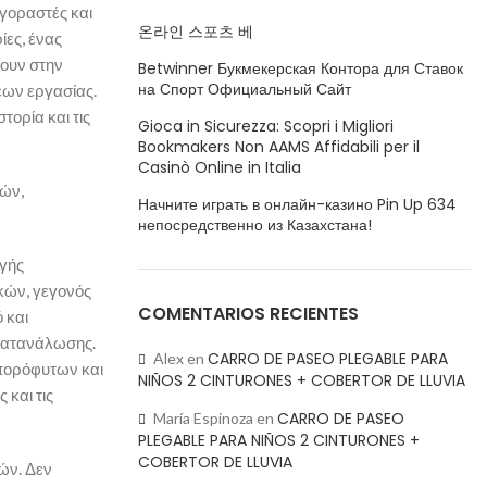
αγοραστές και
온라인 스포츠 베
ίες, ένας
λουν στην
Betwinner Букмекерская Контора для Ставок
на Спорт Официальный Сайт
εων εργασίας.
τορία και τις
Gioca in Sicurezza: Scopri i Migliori
Bookmakers Non AAMS Affidabili per il
Casinò Online in Italia
νών,
Начните играть в онлайн-казино Pin Up 634
непосредственно из Казахстана!
ωγής
κών, γεγονός
COMENTARIOS RECIENTES
 και
 κατανάλωσης.
CARRO DE PASEO PLEGABLE PARA
Alex
en
πορόφυτων και
NIÑOS 2 CINTURONES + COBERTOR DE LLUVIA
 και τις
CARRO DE PASEO
María Espinoza
en
PLEGABLE PARA NIÑOS 2 CINTURONES +
COBERTOR DE LLUVIA
ών. Δεν