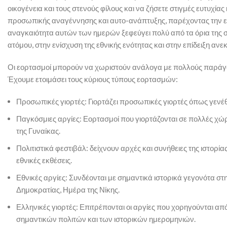
οικογένεια και τους στενούς φίλους και να ζήσετε στιγμές ευτυχίας
προσωπικής αναγέννησης και αυτο-ανάπτυξης, παρέχοντας την ευκ
αναγκαιότητα αυτών των ημερών ξεφεύγει πολύ από τα όρια της 
ατόμου, στην ενίσχυση της εθνικής ενότητας και στην επίδειξη αν
Οι εορτασμοί μπορούν να χωριστούν ανάλογα με πολλούς παράγον
Έχουμε ετοιμάσει τους κύριους τύπους εορτασμών:
Προσωπικές γιορτές: Γιορτάζει προσωπικές γιορτές όπως γενέθλ
Παγκόσμιες αργίες: Εορτασμοί που γιορτάζονται σε πολλές χώ
της Γυναίκας.
Πολιτιστικά φεστιβάλ: δείχνουν αρχές και συνήθειες της ιστορί
εθνικές εκθέσεις.
Εθνικές αργίες: Συνδέονται με σημαντικά ιστορικά γεγονότα 
Δημοκρατίας, Ημέρα της Νίκης.
Ελληνικές γιορτές: Επιτρέπονται οι αργίες που χορηγούνται 
σημαντικών πολιτών και των ιστορικών ημερομηνιών.