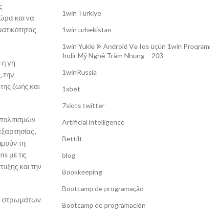
ς
1win Turkiye
δώρα και να
ματικότητας
1win uzbekistan
1win Yukle ᐉ Android Və Ios üçün 1win Proqramı
Indir Mỹ Nghệ Trăm Nhung – 203
 η γη
1winRussia
, την
της ζωής και
1xbet
7slots twitter
 πολιτισμών
Artificial intelligence
εξαρτησίας,
Bettilt
ιμούν τη
s με τις
blog
τυξης και την
Bookkeeping
Bootcamp de programação
ών στρωμάτων
Bootcamp de programación