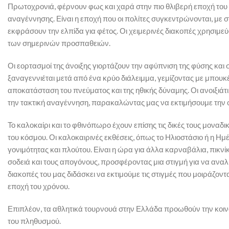
Πρωτοχρονιά, φέρνουν φως και χαρά στην πιο θλιβερή εποχή του χρ
αναγέννησης. Είναι η εποχή που οι πολίτες συγκεντρώνονται, με 
εκφράσουν την ελπίδα για φέτος. Οι χειμερινές διακοπές χρησι
των σημερινών προσπαθειών.
Οι εορτασμοί της άνοιξης γιορτάζουν την αφύπνιση της φύσης και 
ξαναγεννιέται μετά από ένα κρύο διάλειμμα, γεμίζοντας με μπουκέτ
αποκατάσταση του πνεύματος και της ηθικής δύναμης. Οι ανοιξιάτ
την τακτική αναγέννηση, παρακαλώντας μας να εκτιμήσουμε την ο
Το καλοκαίρι και το φθινόπωρο έχουν επίσης τις δικές τους μοναδ
του κόσμου. Οι καλοκαιρινές εκθέσεις, όπως το Ηλιοστάσιο ή η Η
γονιμότητας και πλούτου. Είναι η ώρα για άλλα καρναβάλια, πικν
σοδειά και τους απογόνους, προσφέροντας μια στιγμή για να αναλ
διακοπές του μας διδάσκει να εκτιμούμε τις στιγμές που μοιράζοντ
εποχή του χρόνου.
Επιπλέον, τα αθλητικά τουρνουά στην Ελλάδα προωθούν την κοι
του πληθυσμού.