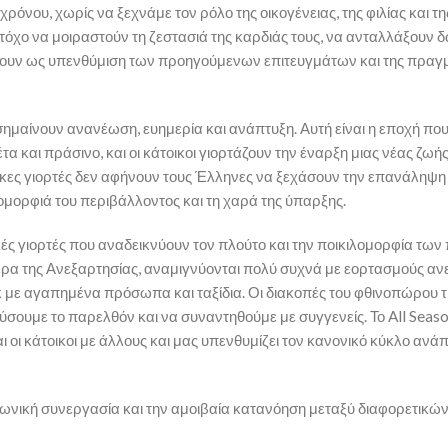
όνου, χωρίς να ξεχνάμε τον ρόλο της οικογένειας, της φιλίας και τη
στόχο να μοιραστούν τη ζεστασιά της καρδιάς τους, να ανταλλάξουν 
μεύουν ως υπενθύμιση των προηγούμενων επιτευγμάτων και της πραγ
σημαίνουν ανανέωση, ευημερία και ανάπτυξη. Αυτή είναι η εποχή που
α και πράσινο, και οι κάτοικοι γιορτάζουν την έναρξη μιας νέας ζωής
ικες γιορτές δεν αφήνουν τους Έλληνες να ξεχάσουν την επανάληψη 
μορφιά του περιβάλλοντος και τη χαρά της ύπαρξης.
ικές γιορτές που αναδεικνύουν τον πλούτο και την ποικιλομορφία των
μέρα της Ανεξαρτησίας, αναμιγνύονται πολύ συχνά με εορτασμούς αν
ίκ με αγαπημένα πρόσωπα και ταξίδια. Οι διακοπές του φθινοπώρου τ
ύσουμε το παρελθόν και να συναντηθούμε με συγγενείς. Το All Season
αι οι κάτοικοι με άλλους και μας υπενθυμίζει τον κανονικό κύκλο ανάπ
νωνική συνεργασία και την αμοιβαία κατανόηση μεταξύ διαφορετικ