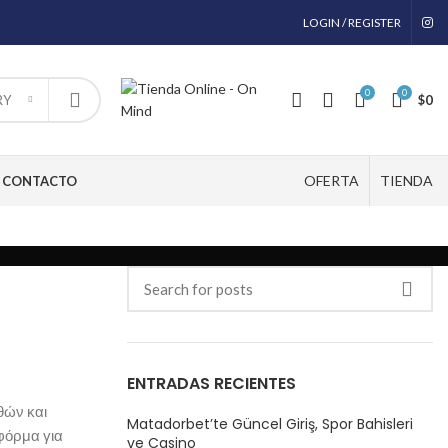
LOGIN / REGISTER
0
0
$
0
RY
OFERTA
TIENDA
CONTACTO
ENTRADAS RECIENTES
θών και
Matadorbet’te Güncel Giriş, Spor Bahisleri
φόρμα για
ve Casino