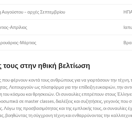
η Αυγούστου – αρχές Σεπτεμβρίου
ΗΠ
τιος-Απρίλιος
Ιαπ
ρουάριος-Μάρτιος
Βραζ
ς τους στην ηθική βελτίωση
ς που φέρνουν κοντά τους ανθρώπους για να γιορτάσουν την τέχνη, τ
τας. Λειτουργούν ως πλατφόρμα για την επίδειξη ευκαιριών, την αν
 του κόσμου και θρησκειών. Οι συναυλίες επιτρέπουν στους Έλληνες
σωπικά σε master classes, διαλέξεις και συζητήσεις, γεγονός που 
. Λόγω της προσβασιμότητας και της εμπλοκής τους, οι συναυλίες έχ
ς, βοηθώντας τη σύγχρονη τέχνη και ενθαρρύνοντας την καλλιτεχνι