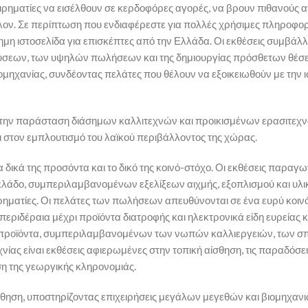
χειρηματίες να εισέλθουν σε κερδοφόρες αγορές, να βρουν πιθανούς 
λον. Σε περίπτωση που ενδιαφέρεστε για πολλές χρήσιμες πληροφορ
ημη ιστοσελίδα για επισκέπτες από την Ελλάδα. Οι εκθέσεις συμβάλ
δύσεων, των υψηλών πωλήσεων και της δημιουργίας πρόσθετων θέσ
ομηχανίας, συνδέοντας πελάτες που θέλουν να εξοικειωθούν με την ισ
ια την παράσταση διάσημων καλλιτεχνών και προικισμένων ερασιτεχ
στον εμπλουτισμό του λαϊκού περιβάλλοντος της χώρας.
α δικά της προσόντα και το δικό της κοινό-στόχο. Οι εκθέσεις παραγ
λάδο, συμπεριλαμβανομένων εξελίξεων αιχμής, εξοπλισμού και υλι
ιρηματίες. Οι πελάτες των πωλήσεων απευθύνονται σε ένα ευρύ κοινό
περιδέραια μέχρι προϊόντα διατροφής και ηλεκτρονικά είδη ευρείας
ά προϊόντα, συμπεριλαμβανομένων των νωπών καλλιεργειών, των σ
ίας είναι εκθέσεις αφιερωμένες στην τοπική αίσθηση, τις παραδόσεις
ηση της γεωργικής κληρονομιάς.
άνθηση, υποστηρίζοντας επιχειρήσεις μεγάλων μεγεθών και βιομηχανι