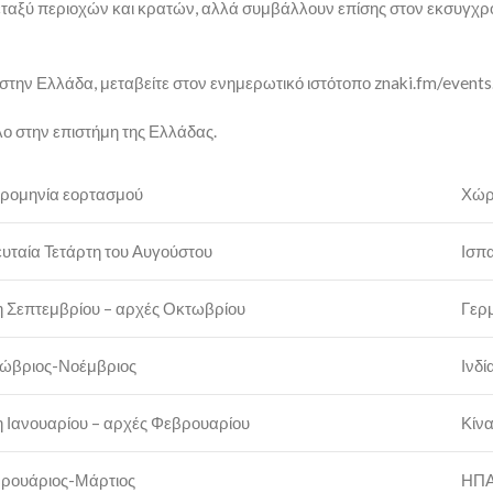
ταξύ περιοχών και κρατών, αλλά συμβάλλουν επίσης στον εκσυγχρ
 στην Ελλάδα, μεταβείτε στον ενημερωτικό ιστότοπο znaki.fm/events
λο στην επιστήμη της Ελλάδας.
ρομηνία εορτασμού
Χώ
ευταία Τετάρτη του Αυγούστου
Ισπ
η Σεπτεμβρίου – αρχές Οκτωβρίου
Γερ
ώβριος-Νοέμβριος
Ινδί
η Ιανουαρίου – αρχές Φεβρουαρίου
Κίν
ρουάριος-Μάρτιος
ΗΠ