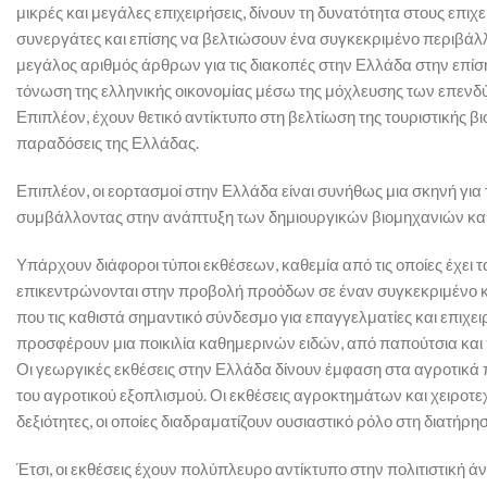
μικρές και μεγάλες επιχειρήσεις, δίνουν τη δυνατότητα στους επι
συνεργάτες και επίσης να βελτιώσουν ένα συγκεκριμένο περιβάλ
μεγάλος αριθμός άρθρων για τις διακοπές στην Ελλάδα στην επίσ
τόνωση της ελληνικής οικονομίας μέσω της μόχλευσης των επεν
Επιπλέον, έχουν θετικό αντίκτυπο στη βελτίωση της τουριστικής βι
παραδόσεις της Ελλάδας.
Επιπλέον, οι εορτασμοί στην Ελλάδα είναι συνήθως μια σκηνή γ
συμβάλλοντας στην ανάπτυξη των δημιουργικών βιομηχανιών και 
Υπάρχουν διάφοροι τύποι εκθέσεων, καθεμία από τις οποίες έχει τ
επικεντρώνονται στην προβολή προόδων σε έναν συγκεκριμένο κ
που τις καθιστά σημαντικό σύνδεσμο για επαγγελματίες και επιχε
προσφέρουν μια ποικιλία καθημερινών ειδών, από παπούτσια και 
Οι γεωργικές εκθέσεις στην Ελλάδα δίνουν έμφαση στα αγροτικ
του αγροτικού εξοπλισμού. Οι εκθέσεις αγροκτημάτων και χειροτεχν
δεξιότητες, οι οποίες διαδραματίζουν ουσιαστικό ρόλο στη διατήρ
Έτσι, οι εκθέσεις έχουν πολύπλευρο αντίκτυπο στην πολιτιστική 