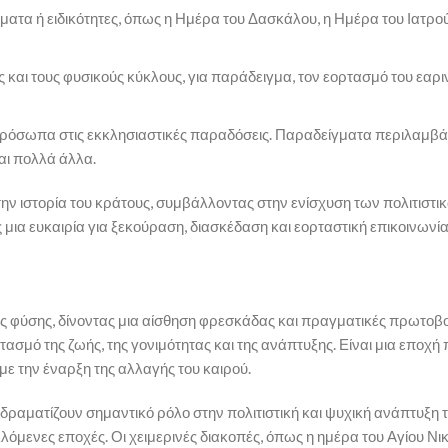
ατα ή ειδικότητες, όπως η Ημέρα του Δασκάλου, η Ημέρα του Ιατρού
ς και τους φυσικούς κύκλους, για παράδειγμα, τον εορτασμό του εαρι
 πρόσωπα στις εκκλησιαστικές παραδόσεις. Παραδείγματα περιλαμβ
και πολλά άλλα.
ην ιστορία του κράτους, συμβάλλοντας στην ενίσχυση των πολιτιστι
ια ευκαιρία για ξεκούραση, διασκέδαση και εορταστική επικοινωνία
της φύσης, δίνοντας μια αίσθηση φρεσκάδας και πραγματικές πρωτοβο
ασμό της ζωής, της γονιμότητας και της ανάπτυξης. Είναι μια εποχή 
ε την έναρξη της αλλαγής του καιρού.
δραματίζουν σημαντικό ρόλο στην πολιτιστική και ψυχική ανάπτυξη τ
όμενες εποχές. Οι χειμερινές διακοπές, όπως η ημέρα του Αγίου Νικ