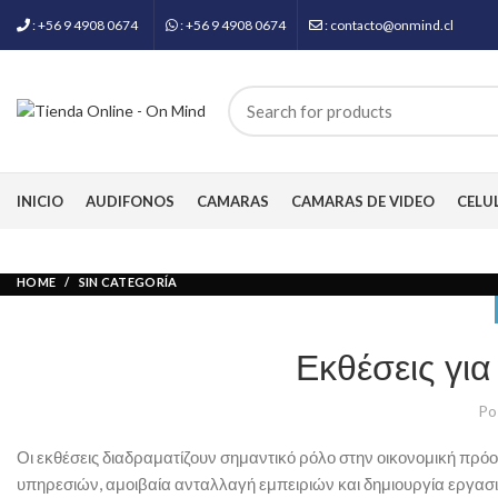
: +56 9 4908 0674
: +56 9 4908 0674
: contacto@onmind.cl
INICIO
AUDIFONOS
CAMARAS
CAMARAS DE VIDEO
CELU
HOME
SIN CATEGORÍA
Εκθέσεις για
Po
Οι εκθέσεις διαδραματίζουν σημαντικό ρόλο στην οικονομική πρό
υπηρεσιών, αμοιβαία ανταλλαγή εμπειριών και δημιουργία εργασ