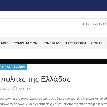
SELECT CATEGO
LARES
COMPUTACIÓN
CONSOLAS
ELECTRONICA
HOGAR
SIN CATEGORÍA
 πολίτες της Ελλάδας
sted by
Onmind
οδο των περιοχών, παρέχοντας μοναδικές ευκαιρίες για πώληση αγα
ιακών σχέσεων. Αυτές οι εκθέσεις χρησιμεύουν ως απαραίτητη πλατ