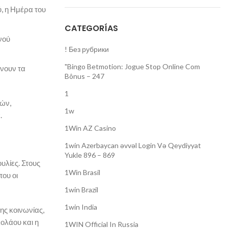
, η Ημέρα του
CATEGORÍAS
νού
! Без рубрики
"Bingo Betmotion: Jogue Stop Online Com
άνουν τα
Bônus – 247
1
κών,
1w
.
1Win AZ Casino
1win Azerbaycan əvvəl Login Və Qeydiyyat
Yukle 896 – 869
υλίες. Στους
1Win Brasil
που οι
1win Brazil
1win India
ης κοινωνίας,
ολάου και η
1WIN Official In Russia