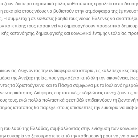
αίζουν ιδιαίτερα σημαντικό ρόλο, καθιστώντας εργαλείο εκπαίδευσης
ρη ευκαιρία στους νέους να βυθιστούν στην ατμόσφαιρα της έμπνευση
ες. Η συμμετοχή σε εκθέσεις βοηθά τους νέους Έλληνες να αναπτύξου
μών και επίσης τους παρακινεί να δημιουργήσουν προσωπικά δημιουρ
νικής κατανόησης, δημιουργικής και κοινωνικά έντιμης νεολαίας, πρ
νωνίας, δείχνοντας την ενδιαφέρουσα ιστορία, τις καλλιτεχνικές παρ
μέρα της Ανεξαρτησίας, που γιορτάζεται από όλη την οικογένεια, έως 
ώντας τα Χριστούγεννα και το Πάσχα σύμφωνα με το Ιουλιανό ημερολ
 νεωτερικότητας. Διάφορες εορταστικές εκδηλώσεις συνεχίζουν τις 
ς τους, ενώ πολλά πολιτιστικά φεστιβάλ επιδεικνύουν τη ζωντανή π
ίσημος ιστότοπος θα παρέχει στους επισκέπτες την ευκαιρία να διαβ
ξη του λαού της Ελλάδας, συμβάλλοντας στην ενίσχυση των κοινων
ην ευκαιρία να ξεκουραστείτε από την καθημερινή ρουτίνα, να συναν