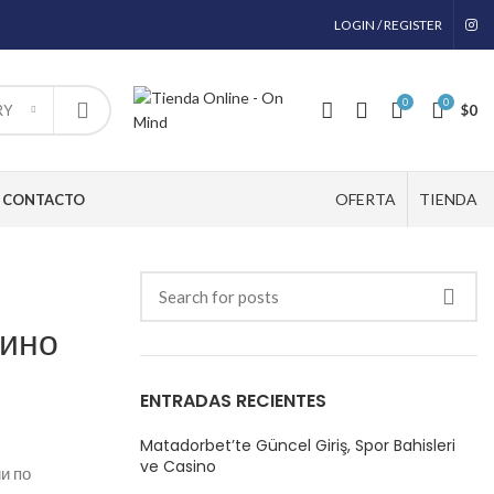
LOGIN / REGISTER
0
0
$
0
RY
OFERTA
TIENDA
CONTACTO
зино
ENTRADAS RECIENTES
Matadorbet’te Güncel Giriş, Spor Bahisleri
ve Casino
и по