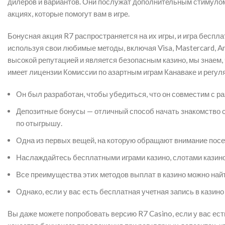
дилеров и вариантов. Они послужат дополнительным стимулом 
акциях, которые помогут вам в игре.
Бонусная акция R7 распространяется на их игры, и игра беспл
используя свои любимые методы, включая Visa, Mastercard, Am
высокой репутацией и является безопасным казино, мы знаем,
имеет лицензии Комиссии по азартным играм Канаваке и регул
Он был разработан, чтобы убедиться, что он совместим с 
Депозитные бонусы — отличный способ начать знакомство с 
по отыгрышу.
Одна из первых вещей, на которую обращают внимание посет
Наслаждайтесь бесплатными играми казино, слотами казино
Все преимущества этих методов выплат в казино можно найт
Однако, если у вас есть бесплатная учетная запись в казин
Вы даже можете попробовать версию R7 Casino, если у вас ес