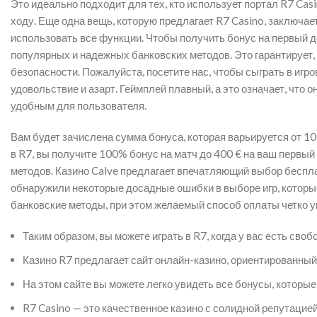
Это идеально подходит для тех, кто использует портал R7 Casi
ходу. Еще одна вещь, которую предлагает R7 Casino, заключает
использовать все функции. Чтобы получить бонус на первый д
популярных и надежных банковских методов. Это гарантирует, 
безопасности. Пожалуйста, посетите нас, чтобы сыграть в иг
удовольствие и азарт. Геймплей плавный, а это означает, что 
удобным для пользователя.
Вам будет зачислена сумма бонуса, которая варьируется от 10
в R7, вы получите 100% бонус на матч до 400 € на ваш первы
методов. Казино Calve предлагает впечатляющий выбор бесплат
обнаружили некоторые досадные ошибки в выборе игр, которые
банковские методы, при этом желаемый способ оплаты четко у
Таким образом, вы можете играть в R7, когда у вас есть своб
Казино R7 предлагает сайт онлайн-казино, ориентированны
На этом сайте вы можете легко увидеть все бонусы, которые
R7 Casino — это качественное казино с солидной репутаци
Instagram