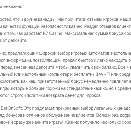
лайн-казино?
остей, что и другие канадцы. Мы прочитали отзывы игроков, наш
ли качество функций безопасности казино. Раздел отзывов клиен
и о том, как работает R7 Casino. Максимальная сумма бонуса со
 от депозита.
ино, предлагающим широкий выбор игровых автоматов, настольны
лог информации, позволяющий игрокам быстро и легко находить о
еред внесением депозита, чтобы увеличить свой баланс. Все, ч
бильный или настольный компьютер и бесплатный Wi-Fi или соед
осмотреть, как наш приветственный бонус немедленно повлияет н
игры, которые больше похожи на стандартные казино, но в средн
ются строгой политики возврата денег для игроков.
 BetOnSoft. Это предлагает прекрасный выбор легальных канадс
яд бонусов и отличное обслуживание клиентов. Всякий раз, когда
ниже и сразу же начните играть!. Казино получило несколько хо