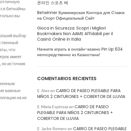
 отличную
온라인 스포츠 베
ятся биткойны
Betwinner Букмекерская Контора для Ставок
 только вы
на Спорт Официальный Сайт
Gioca in Sicurezza: Scopri i Migliori
Bookmakers Non AAMS Affidabili per il
хороший выбор
Casinò Online in Italia
тственный
Начните играть в онлайн-казино Pin Up 634
ты, что
непосредственно из Казахстана!
игрок имеет
 но источник
COMENTARIOS RECIENTES
овенным
гие важные
CARRO DE PASEO PLEGABLE PARA
Alex
en
NIÑOS 2 CINTURONES + COBERTOR DE LLUVIA
онгации на их
CARRO DE PASEO
María Espinoza
en
PLEGABLE PARA NIÑOS 2 CINTURONES +
COBERTOR DE LLUVIA
CARRO DE PASEO PLEGABLE
Jacke Romero
en