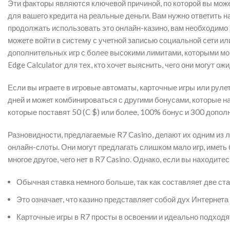
Эти факторы являются ключевой причиной, по которой вы мож
для вашего кредита на реальные деньги. Вам нужно ответить на
продолжать использовать это онлайн-казино, вам необходимо 
можете войти в систему с учетной записью социальной сети ил
дополнительных игр с более высокими лимитами, которыми мог
Edge Calculator для тех, кто хочет выяснить, чего они могут ожи
Если вы играете в игровые автоматы, карточные игры или рулет
дней и может комбинироваться с другими бонусами, которые на
которые поставят 50 (C $) или более, 100% бонус и 300 допо
Разновидности, предлагаемые R7 Casino, делают их одним из 
онлайн-слоты. Они могут предлагать слишком мало игр, имет
многое другое, чего нет в R7 Casino. Однако, если вы находите
Обычная ставка немного больше, так как составляет две ста
Это означает, что казино представляет собой дух Интернета
Карточные игры в R7 просты в освоении и идеально подход