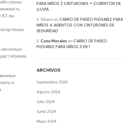
либо угрозы
PARA NIÑOS 2 CINTURONES + COBERTOR DE
озможность
LLUVIA
 R7, вы
CARRO DE PASEO PLEGABLE PARA
Silvana
en
NIÑOS 4 ASIENTOS CON CINTURONES DE
улятор House
SEGURIDAD
CARRO DE PASEO
Cony Morales
en
PLEGABLE PARA NIÑOS 3 EN 1
з несколько
даст игрокам,
ARCHIVOS
озможные
Septiembre 2024
озиты и
.
Agosto 2024
Julio 2024
Junio 2024
Mayo 2024