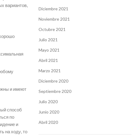
ых вариантов,
Diciembre 2021
Noviembre 2021
Octubre 2021
 хорошо
Julio 2021
Mayo 2021
аксимальная
Abril 2021
Marzo 2021
любому
Diciembre 2020
ежны и имеют
Septiembre 2020
Julio 2020
ный способ
Junio 2020
ться по
Abril 2020
видение и
ь на ходу, то