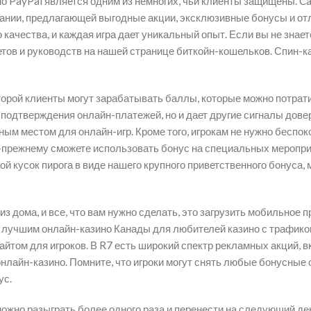
но PayPal является одним из немногих, чьи клиенты защищены. C
тании, предлагающей выгодные акции, эксклюзивные бонусы и о
качества, и каждая игра дает уникальный опыт. Если вы не знаете
етов и руководств на нашей странице биткойн-кошельков. Спин-к
торой клиенты могут зарабатывать баллы, которые можно потрати
я подтверждения онлайн-платежей, но и дает другие сигналы дове
ым местом для онлайн-игр. Кроме того, игрокам не нужно беспок
о-прежнему сможете использовать бонус на специальных меропри
вой кусок пирога в виде нашего крупного приветственного бонуса,
з дома, и все, что вам нужно сделать, это загрузить мобильное 
 лучшим онлайн-казино Канады для любителей казино с трафиком
айтом для игроков. В R7 есть широкий спектр рекламных акций, 
лайн-казино. Помните, что игроки могут снять любые бонусные 
ус.
можно разыграть более одного раза и перенести на следующий де