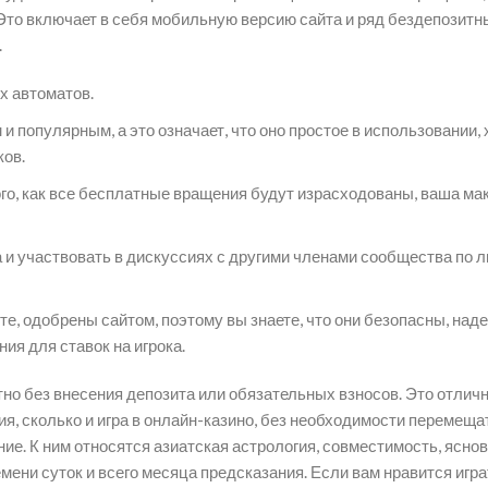
 Это включает в себя мобильную версию сайта и ряд бездепозитн
.
х автоматов.
 популярным, а это означает, что оно простое в использовании,
ков.
того, как все бесплатные вращения будут израсходованы, ваша м
и участвовать в дискуссиях с другими членами сообщества по 
те, одобрены сайтом, поэтому вы знаете, что они безопасны, над
я для ставок на игрока.
но без внесения депозита или обязательных взносов. Это отлич
ия, сколько и игра в онлайн-казино, без необходимости перемеща
е. К ним относятся азиатская астрология, совместимость, ясно
ни суток и всего месяца предсказания. Если вам нравится играт