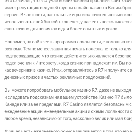
Это означает, что в случае возникновения проблемы сайт кази
имеет репутацию ведущей группы онлайн-казино в Великобри
сервис. В частности, настольные игры исключительно высокого 
использовать свой биткойн-кошелек, у нас есть несколько сов
спин-казино для новичков и для более опытных игроков.
Например, на сайте есть программа лояльности, с помощью ко
разному. Тем не менее, защитная печать полезна не только дл
подтверждающие, что казино действительно является безопасн
подключении к Интернету, когда казино принадлежит им. Вы п
как вечеринки в казино. Итак, отправляйтесь в R7 и получите с
денежных призов и частых рекламных предложений.
Вы можете попробовать мобильное казино R7, даже не выходя и
и следовать подсказкам на вашем устройстве. Казино R7 было
Канаде или за ее пределами, R7 Casino является безопасным с
ежедневные акции, еженедельные акции и схемы лояльности он
любое время, независимо от того, насколько велик или мал бон
Лучшая часть ежедневного бонуса заключается в том, что его 