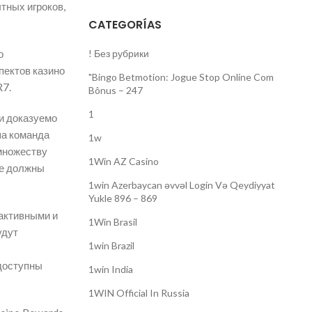
тных игроков,
CATEGORÍAS
о
! Без рубрики
пектов казино
"Bingo Betmotion: Jogue Stop Online Com
R7.
Bônus – 247
1
и доказуемо
ша команда
1w
 множеству
1Win AZ Casino
не должны
1win Azerbaycan əvvəl Login Və Qeydiyyat
Yukle 896 – 869
рактивными и
1Win Brasil
удут
1win Brazil
х
 доступны
1win India
1WIN Official In Russia