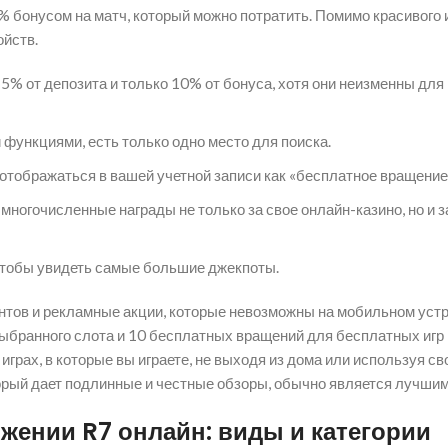
% бонусом на матч, который можно потратить. Помимо красивого 
ойств.
% от депозита и только 10% от бонуса, хотя они неизменны для 
 функциями, есть только одно место для поиска.
отображаться в вашей учетной записи как «бесплатное вращение
многочисленные награды не только за свое онлайн-казино, но и з
чтобы увидеть самые большие джекпоты.
нтов и рекламные акции, которые невозможны на мобильном устр
ыбранного слота и 10 бесплатных вращений для бесплатных игр 
играх, в которые вы играете, не выходя из дома или используя с
орый дает подлинные и честные обзоры, обычно является лучшим
ении R7 онлайн: виды и категории