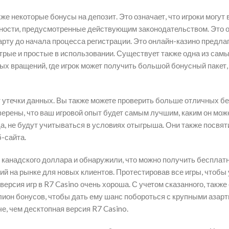
кже некоторые бонусы на депозит. Это означает, что игроки могут
сности, предусмотренные действующим законодательством. Это о
арту до начала процесса регистрации. Это онлайн-казино предла
стрые и простые в использовании. Существует также одна из сам
ых вращений, где игрок может получить большой бонусный пакет,
т утечки данных. Вы также можете проверить больше отличных б
верены, что ваш игровой опыт будет самым лучшим, каким он мож
, не будут учитываться в условиях отыгрыша. Они также посвят
-сайта.
канадского доллара и обнаружили, что можно получить бесплат
ий на рынке для новых клиентов. Протестировав все игры, чтобы
версия игр в R7 Casino очень хороша. С учетом сказанного, такж
ллион бонусов, чтобы дать ему шанс побороться с крупными азар
е, чем десктопная версия R7 Casino.