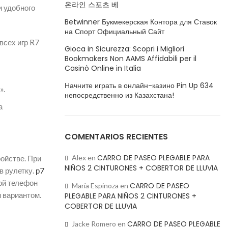
온라인 스포츠 베
и удобного
Betwinner Букмекерская Контора для Ставок
на Спорт Официальный Сайт
всех игр R7
Gioca in Sicurezza: Scopri i Migliori
Bookmakers Non AAMS Affidabili per il
Casinò Online in Italia
Начните играть в онлайн-казино Pin Up 634
».
непосредственно из Казахстана!
а
COMENTARIOS RECIENTES
CARRO DE PASEO PLEGABLE PARA
Alex
en
ойстве. При
NIÑOS 2 CINTURONES + COBERTOR DE LLUVIA
в рулетку.
р7
вой телефон
CARRO DE PASEO
María Espinoza
en
 вариантом.
PLEGABLE PARA NIÑOS 2 CINTURONES +
COBERTOR DE LLUVIA
CARRO DE PASEO PLEGABLE
Jacke Romero
en