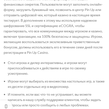
финансовых секретов. Пользователи могут заполнить онлайн-
форму, загрузить бумажный чек, позвонить в центр Pin Up или
отправить цифровой чек, который казино в настоящее время
тестирует. В дополнение к этому мы используем надежное
шифрование SSL и сертификацию eCOGRA, чтобы
гарантировать, что все коммуникации между игроком и казино,
включая транзакции, на 100% безопасны и защищены. Игроки,
желающие воспользоваться эксклюзивным приветственным
бонусом, должны использовать его в течение семи дней после
регистрации в Pin Up Casino.
Стол игрока и дилер интерактивны, и игроки могут
приспосабливаться к действиям в игре по своему
усмотрению.
Игроки могут выбирать из множества настольных игр, а также
из десяти отдельных игр в видеопокер.
И помните, если вас что-то не устраивает, вы можете
написать в нашу службу поддержки клиентов, чтобы задать
вопросы или просто сообщить о любых проблемах.