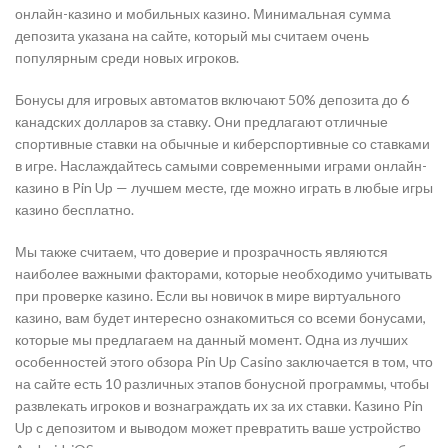
онлайн-казино и мобильных казино. Минимальная сумма
депозита указана на сайте, который мы считаем очень
популярным среди новых игроков.
Бонусы для игровых автоматов включают 50% депозита до 6
канадских долларов за ставку. Они предлагают отличные
спортивные ставки на обычные и киберспортивные со ставками
в игре. Наслаждайтесь самыми современными играми онлайн-
казино в Pin Up — лучшем месте, где можно играть в любые игры
казино бесплатно.
Мы также считаем, что доверие и прозрачность являются
наиболее важными факторами, которые необходимо учитывать
при проверке казино. Если вы новичок в мире виртуального
казино, вам будет интересно ознакомиться со всеми бонусами,
которые мы предлагаем на данный момент. Одна из лучших
особенностей этого обзора Pin Up Casino заключается в том, что
на сайте есть 10 различных этапов бонусной программы, чтобы
развлекать игроков и вознаграждать их за их ставки. Казино Pin
Up с депозитом и выводом может превратить ваше устройство