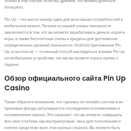
только в том случае, если мы думаем, что можем добиться
большего.
Pin Up – это место номер один для всех ваших потребностей в
мобильном казино. Лучшее из нашей схемы лояльности
заключается в том, что вы можете зарабатывать деньги, играя в
игры, а также бесплатные спины и кредиты для достижения
определенных уровней лояльности. Android-приложение Pin
Up, в частности, — отличный способ насладиться играми Pin Up
на мобильном устройстве, так как вы можете играть прямо с
ладони.
Обзор официального сайта Pin Up
Casino
Также обратите внимание, что турниры по онлайн-слотам и их
призовые фонды регулируются последними положениями и
положениями закона. Это означает, что вы можете совершать
все свои платежи, как внутриигровые, так и для пополнения и
снятия средств во всех этих разных странах. Вы можете быть