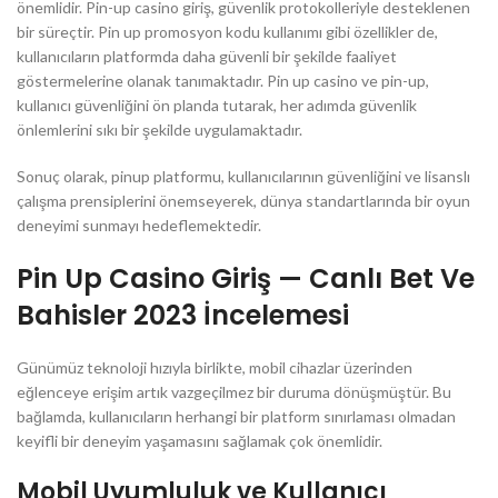
önemlidir. Pin-up casino giriş, güvenlik protokolleriyle desteklenen
bir süreçtir. Pin up promosyon kodu kullanımı gibi özellikler de,
kullanıcıların platformda daha güvenli bir şekilde faaliyet
göstermelerine olanak tanımaktadır. Pin up casino ve pin-up,
kullanıcı güvenliğini ön planda tutarak, her adımda güvenlik
önlemlerini sıkı bir şekilde uygulamaktadır.
Sonuç olarak, pinup platformu, kullanıcılarının güvenliğini ve lisanslı
çalışma prensiplerini önemseyerek, dünya standartlarında bir oyun
deneyimi sunmayı hedeflemektedir.
Pin Up Casino Giriş — Canlı Bet Ve
Bahisler 2023 İncelemesi
Günümüz teknoloji hızıyla birlikte, mobil cihazlar üzerinden
eğlenceye erişim artık vazgeçilmez bir duruma dönüşmüştür. Bu
bağlamda, kullanıcıların herhangi bir platform sınırlaması olmadan
keyifli bir deneyim yaşamasını sağlamak çok önemlidir.
Mobil Uyumluluk ve Kullanıcı