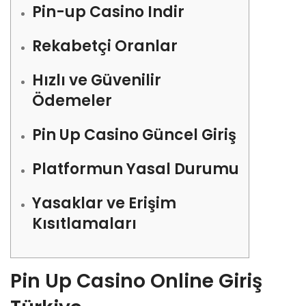
Pin-up Casino Indir
Rekabetçi Oranlar
Hızlı ve Güvenilir
Ödemeler
Pin Up Casino Güncel Giriş
Platformun Yasal Durumu
Yasaklar ve Erişim
Kısıtlamaları
Pin Up Casino Online Giriş