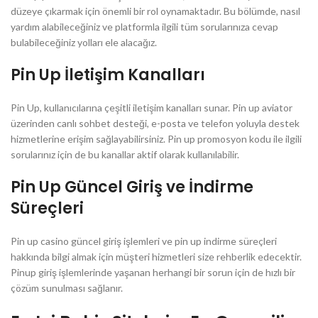
düzeye çıkarmak için önemli bir rol oynamaktadır. Bu bölümde, nasıl
yardım alabileceğiniz ve platformla ilgili tüm sorularınıza cevap
bulabileceğiniz yolları ele alacağız.
Pin Up İletişim Kanalları
Pin Up, kullanıcılarına çeşitli iletişim kanalları sunar. Pin up aviator
üzerinden canlı sohbet desteği, e-posta ve telefon yoluyla destek
hizmetlerine erişim sağlayabilirsiniz. Pin up promosyon kodu ile ilgili
sorularınız için de bu kanallar aktif olarak kullanılabilir.
Pin Up Güncel Giriş ve İndirme
Süreçleri
Pin up casino güncel giriş işlemleri ve pin up indirme süreçleri
hakkında bilgi almak için müşteri hizmetleri size rehberlik edecektir.
Pinup giriş işlemlerinde yaşanan herhangi bir sorun için de hızlı bir
çözüm sunulması sağlanır.