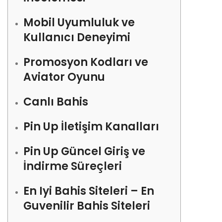
Mobil Uyumluluk ve
Kullanıcı Deneyimi
Promosyon Kodları ve
Aviator Oyunu
Canlı Bahis
Pin Up İletişim Kanalları
Pin Up Güncel Giriş ve
İndirme Süreçleri
En Iyi Bahis Siteleri – En
Guvenilir Bahis Siteleri