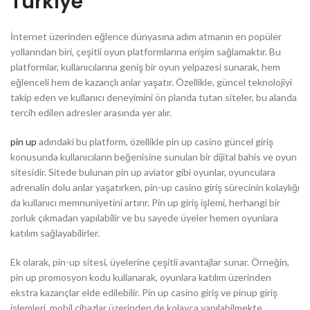
Türkiye
İnternet üzerinden eğlence dünyasına adım atmanın en popüler
yollarından biri, çeşitli oyun platformlarına erişim sağlamaktır. Bu
platformlar, kullanıcılarına geniş bir oyun yelpazesi sunarak, hem
eğlenceli hem de kazançlı anlar yaşatır. Özellikle, güncel teknolojiyi
takip eden ve kullanıcı deneyimini ön planda tutan siteler, bu alanda
tercih edilen adresler arasında yer alır.
pin up
adındaki bu platform, özellikle pin up casino güncel giriş
konusunda kullanıcıların beğenisine sunulan bir dijital bahis ve oyun
sitesidir. Sitede bulunan pin up aviator gibi oyunlar, oyunculara
adrenalin dolu anlar yaşatırken, pin-up casino giriş sürecinin kolaylığı
da kullanıcı memnuniyetini artırır. Pin up giriş işlemi, herhangi bir
zorluk çıkmadan yapılabilir ve bu sayede üyeler hemen oyunlara
katılım sağlayabilirler.
Ek olarak, pin-up sitesi, üyelerine çeşitli avantajlar sunar. Örneğin,
pin up promosyon kodu kullanarak, oyunlara katılım üzerinden
ekstra kazançlar elde edilebilir. Pin up casino giriş ve pinup giriş
işlemleri, mobil cihazlar üzerinden de kolayca yapılabilmekte,