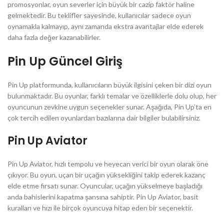
promosyonlar, oyun severler için büyük bir cazip faktör haline
gelmektedir. Bu teklifler sayesinde, kullanıcılar sadece oyun
oynamakla kalmayıp, aynı zamanda ekstra avantajlar elde ederek
daha fazla değer kazanabilirler.
Pin Up Güncel Giriş
Pin Up platformunda, kullanıcıların büyük ilgisini çeken bir dizi oyun
bulunmaktadır. Bu oyunlar, farklı temalar ve özelliklerle dolu olup, her
oyuncunun zevkine uygun seçenekler sunar. Aşağıda, Pin Up’ta en
çok tercih edilen oyunlardan bazılarına dair bilgiler bulabilirsiniz.
Pin Up Aviator
Pin Up Aviator, hızlı tempolu ve heyecan verici bir oyun olarak öne
çıkıyor. Bu oyun, uçan bir uçağın yüksekliğini takip ederek kazanç
elde etme fırsatı sunar. Oyuncular, uçağın yükselmeye başladığı
anda bahislerini kapatma şansına sahiptir. Pin Up Aviator, basit
kuralları ve hızı ile birçok oyuncuya hitap eden bir seçenektir.