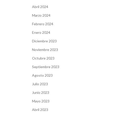
Abril 2024
Marzo 2024
Febrero 2024
Enero 2024
Diciembre 2023
Noviembre 2023
Octubre 2023
Septiembre 2023
Agosto 2023
Julio 2023
Junio 2023
Mayo 2023
Abril 2023