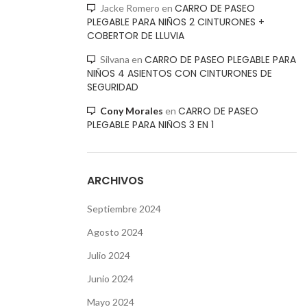
CARRO DE PASEO
Jacke Romero
en
PLEGABLE PARA NIÑOS 2 CINTURONES +
COBERTOR DE LLUVIA
CARRO DE PASEO PLEGABLE PARA
Silvana
en
NIÑOS 4 ASIENTOS CON CINTURONES DE
SEGURIDAD
CARRO DE PASEO
Cony Morales
en
PLEGABLE PARA NIÑOS 3 EN 1
ARCHIVOS
Septiembre 2024
Agosto 2024
Julio 2024
Junio 2024
Mayo 2024