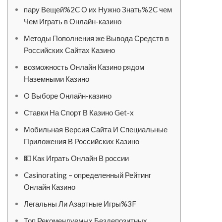
пару Вещей%2C О их Нужно Знать%2C чем
Чем Играть в Онлайн-казино
Методы Пополнения же Вывода Средств в
Российских Сайтах Казино
возможность Онлайн Казино рядом
Наземными Казино
O Выборе Онлайн-казино
Ставки На Спорт В Казино Get-x
Мобильная Версия Сайта И Специальные
Приложения В Российских Казино
💵 Как Играть Онлайн В россии
Casinorating – определенный Рейтинг
Онлайн Казино
Легальны Ли Азартные Игры%3F
Топ Рекомендуемых Бездепозитных