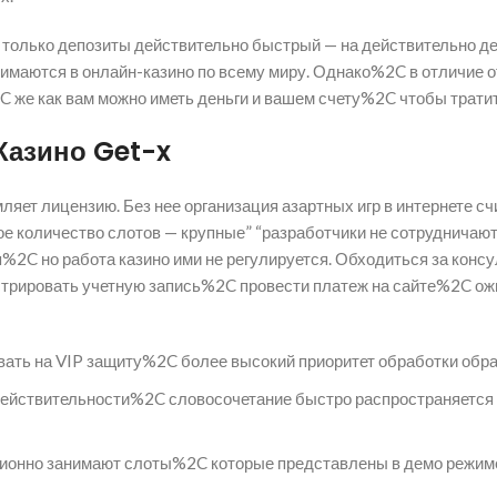
только депозиты действительно быстрый — на действительно де
имаются в онлайн-казино по всему миру. Однако%2C в отличие 
же как вам можно иметь деньги и вашем счету%2C чтобы тратит
Казино Get-x
яет лицензию. Без нее организация азартных игр в интернете сч
е количество слотов — крупные” “разработчики не сотрудничаю
2C но работа казино ими не регулируется. Обходиться за консу
истрировать учетную запись%2C провести платеж на сайте%2C о
ывать на VIP защиту%2C более высокий приоритет обработки обр
действительности%2C словосочетание быстро распространяется
ционно занимают слоты%2C которые представлены в демо режим