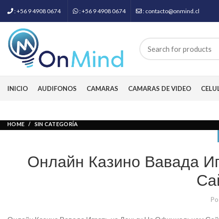
: +56 9 4908 0674
: +56 9 4908 0674
: contacto@onmind.cl
INICIO
AUDIFONOS
CAMARAS
CAMARAS DE VIDEO
CELU
HOME
SIN CATEGORÍA
Онлайн Казино Вавада И
Са
Po