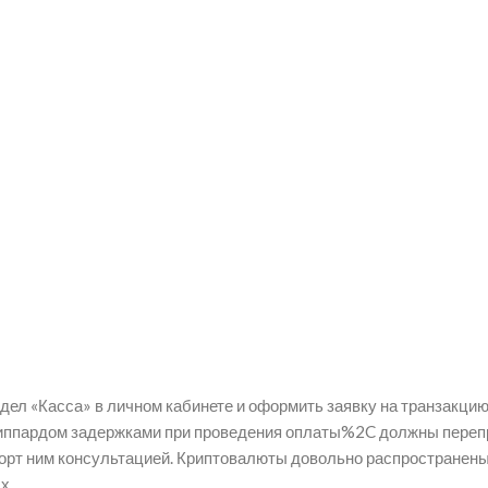
дел «Касса» в личном кабинете и оформить заявку на транзакцию
пиппардом задержками при проведения оплаты%2C должны переп
порт ним консультацией. Криптовалюты довольно распространен
х.