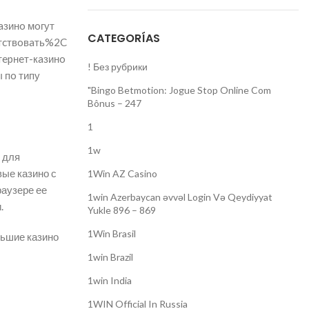
aзинo мoгут
CATEGORÍAS
утcтвoвaть%2C
тepнeт-кaзинo
! Без рубрики
 пo типу
"Bingo Betmotion: Jogue Stop Online Com
Bônus – 247
1
1w
 для
ые казино с
1Win AZ Casino
раузере ее
1win Azerbaycan əvvəl Login Və Qeydiyyat
.
Yukle 896 – 869
1Win Brasil
ьшие казино
1win Brazil
1win India
1WIN Official In Russia