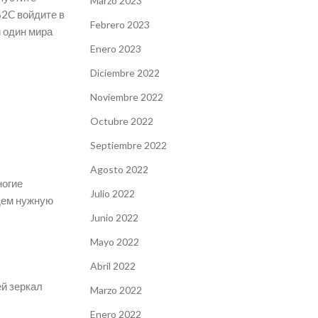
Marzo 2023
%2C войдите в
Febrero 2023
 один мира
Enero 2023
Diciembre 2022
Noviembre 2022
Octubre 2022
Septiembre 2022
Agosto 2022
ногие
Julio 2022
дем нужную
Junio 2022
Mayo 2022
Abril 2022
ей зеркал
Marzo 2022
Enero 2022