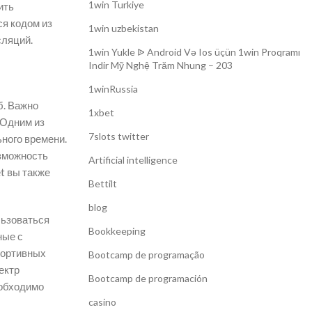
1win Turkiye
ить
я кодом из
1win uzbekistan
сляций.
1win Yukle ᐉ Android Və Ios üçün 1win Proqramı
Indir Mỹ Nghệ Trăm Nhung – 203
1winRussia
б. Важно
1xbet
 Одним из
7slots twitter
ного времени.
озможность
Artificial intelligence
t вы также
Bettilt
blog
льзоваться
Bookkeeping
ные с
портивных
Bootcamp de programação
ектр
Bootcamp de programación
еобходимо
casino