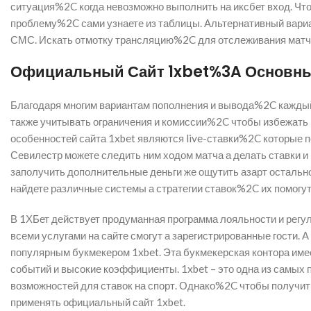
ситуация%2C когда невозможно выполнить на иксбет вход. Что
проблему%2C сами узнаете из таблицы. Альтернативный вариа
СМС. Искать отмотку трансляцию%2C для отслеживания матча
Официальный Сайт 1xbet%3A Основны
Благодаря многим вариантам пополнения и вывода%2C каждый
также учитывать ограничения и комиссии%2C чтобы избежать 
особенностей сайта 1xbet являются live-ставки%2C которые п
Севилестр можете следить ним ходом матча а делать ставки и
заполучить дополнительные деньги же ощутить азарт остально
найдете различные системы а стратегии ставок%2C их помогу
В 1ХБет действует продуманная программа лояльности и рег
всеми услугами на сайте смогут а зарегистрированные гости
популярным букмекером 1xbet. Эта букмекерская контора им
событий и высокие коэффициенты. 1xbet – это одна из самы
возможностей для ставок на спорт. Однако%2C чтобы получ
применять официальный сайт 1xbet.