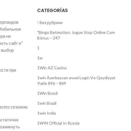
CATEGORÍAS
дерландов
! Без рубрики
«Мобильное
"Bingo Betmotion: Jogue Stop Online Com
ера не
Bônus – 247
ыть сайт и”
1
й выбор
1w
1Win AZ Casino
ости при
1win Azerbaycan əvvəl Login Və Qeydiyyat
Yukle 896 – 869
1Win Brasil
1win Brazil
сего сезоном.
1win India
остаточно
1WIN Official In Russia
возникнуть