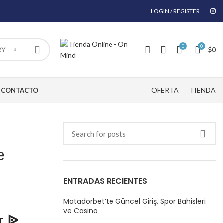
LOGIN / REGISTER
0
0
$
0
RY
OFERTA
TIENDA
CONTACTO
е
ENTRADAS RECIENTES
Matadorbet’te Güncel Giriş, Spor Bahisleri
ve Casino
т ᐉ