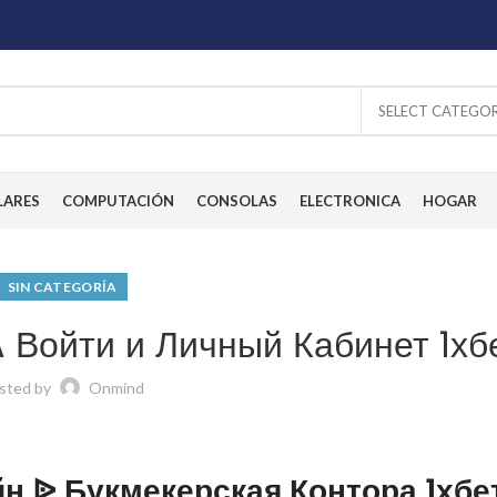
SELECT CATEGO
LARES
COMPUTACIÓN
CONSOLAS
ELECTRONICA
HOGAR
SIN CATEGORÍA
 Войти и Личный Кабинет 1хб
sted by
Onmind
йн ᐉ Букмекерская Контора 1хбе