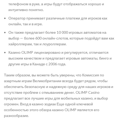
телефоном в руке, а игры будут отображаться хорошо и
интуитивно понятно.
Оператор принимает различные платежи для игроков как
онлайн, так и в игре.
Он также предлагает более 10 000 игровых автоматов на
выбор — более 600 онлайн-слотов, которые подойдут вам как
хайроллерам, так и лоуроллерам.
Казино OLIMP лицензировано и регулируется, отличается
высоким качеством и предлагает игровые автоматы, бинго и
другие игры в Канаде с 2006 года.
Таким образом, вы можете быть уверены, что Комиссия по
азартным играм Великобритании всегда будет рядом, чтобы
обеспечить безопасную и надежную среду для наших игроков и
отсутствие проблем с отмыванием денег. OLIMP Casino
предлагает все лучшие игры для мобильных казино, и выбор
огромен. Вход в казино зодиак Еще одной ключевой
особенностью этого обзора казино OLIMP является его
разнообразие.