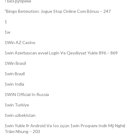
! Без рубрики
"Bingo Betmotion: Jogue Stop Online Com Bônus – 247
1
1w
1Win AZ Casino
1win Azerbaycan əvvəl Login Və Qeydiyyat Yukle 896 – 869
1Win Brasil
1win Brazil
1win India
1WIN Official In Russia
1win Turkiye
1win uzbekistan
1win Yukle ᐉ Android Və Ios üçün 1win Proqramı Indir Mỹ Nghệ
Trăm Nhung – 203