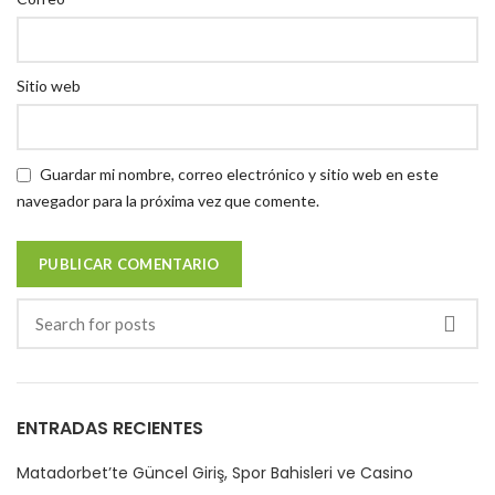
Sitio web
Guardar mi nombre, correo electrónico y sitio web en este
navegador para la próxima vez que comente.
ENTRADAS RECIENTES
Matadorbet’te Güncel Giriş, Spor Bahisleri ve Casino