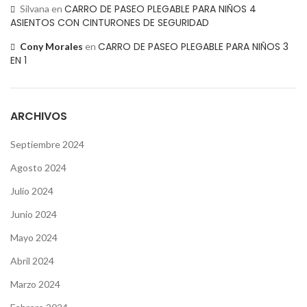
CARRO DE PASEO PLEGABLE PARA NIÑOS 4
Silvana
en
ASIENTOS CON CINTURONES DE SEGURIDAD
CARRO DE PASEO PLEGABLE PARA NIÑOS 3
Cony Morales
en
EN 1
ARCHIVOS
Septiembre 2024
Agosto 2024
Julio 2024
Junio 2024
Mayo 2024
Abril 2024
Marzo 2024