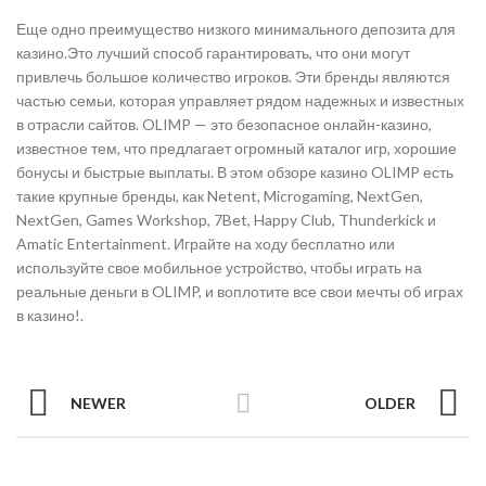
Еще одно преимущество низкого минимального депозита для
казино.Это лучший способ гарантировать, что они могут
привлечь большое количество игроков. Эти бренды являются
частью семьи, которая управляет рядом надежных и известных
в отрасли сайтов. OLIMP — это безопасное онлайн-казино,
известное тем, что предлагает огромный каталог игр, хорошие
бонусы и быстрые выплаты. В этом обзоре казино OLIMP есть
такие крупные бренды, как Netent, Microgaming, NextGen,
NextGen, Games Workshop, 7Bet, Happy Club, Thunderkick и
Amatic Entertainment. Играйте на ходу бесплатно или
используйте свое мобильное устройство, чтобы играть на
реальные деньги в OLIMP, и воплотите все свои мечты об играх
в казино!.
NEWER
OLDER