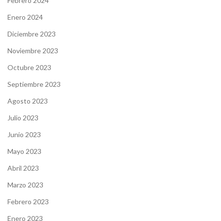
Febrero 2024
Enero 2024
Diciembre 2023
Noviembre 2023
Octubre 2023
Septiembre 2023
Agosto 2023
Julio 2023
Junio 2023
Mayo 2023
Abril 2023
Marzo 2023
Febrero 2023
Enero 2023