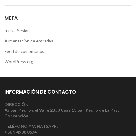
META
Iniciar Sesión
Alimentación de entradas
Feed de comentarios
WordPress.org
INFORMACIÓN DE CONTACTO
DIRECCIÓN:
Av San Pedro del Valle 2350 Casa 13 San Pedro de La Paz,
Concepción
TELÉFONO Y WHATSAPP:
+56 9 4908 0674