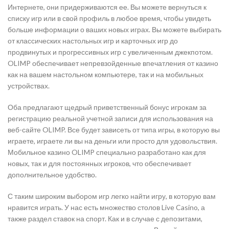
Интернете, они придерживаются ее. Вы можете вернуться к
списку игр или в свой профиль в любое время, чтобы увидеть
больше информации о ваших новых играх. Вы можете выбирать
от классических настольных игр и карточных игр до
продвинутых и прогрессивных игр с увеличенным джекпотом.
OLIMP обеспечивает непревзойденные впечатления от казино
как на вашем настольном компьютере, так и на мобильных
устройствах.
Оба предлагают щедрый приветственный бонус игрокам за
регистрацию реальной учетной записи для использования на
веб-сайте OLIMP. Все будет зависеть от типа игры, в которую вы
играете, играете ли вы на деньги или просто для удовольствия.
Мобильное казино OLIMP специально разработано как для
новых, так и для постоянных игроков, что обеспечивает
дополнительное удобство.
С таким широким выбором игр легко найти игру, в которую вам
нравится играть. У нас есть множество столов Live Casino, а
также раздел ставок на спорт. Как и в случае с депозитами,