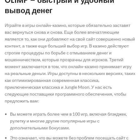
OLIMP – быстрый и удобный
вывод денег
Играйте в игры онлайн-казино, которые обязательно заставят
вас вернуться снова и снова. Еще более впечатляющим
является то, как они добавляют на свой сайт совершенно новый
контент, а также еще больший выбор игр. В казино действуют
строгие процедуры по борьбе с отмыванием денег и
мошенничеством, которые прозрачны для игроков. Третий
момент заключается в том, что онлайн-казино принимает игру
на реальные деньги. Игры доступны в нескольких версиях, таких
как оптимизированная современная классика,
приключенческая классика и Jungle Moon. У нас есть
следующие поставщики программного обеспечения, чтобы
предложить вам:
Вы можете играть более чем в 100 игр, включая блэкджек,
рулетку и многие другие популярные игры с
дополнительными бонусами.
Это означает, что вы можете без проблем посещать сайт с