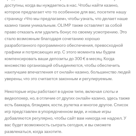
доступны, когда вы нуждаетесь в нас. Чтобы найти казино,
которое предлагает что-то особенное для вас, посетите нашу
страницу «Что мы предлагаем», чтобы узнать, что делает наше
казино таким уникальным. OLIMP также оставляет за собой
право отказать или удалить бонус по своему усмотрению. Это
стало возможным благодаря сочетанию хорошо
разработанного программного обеспечения, превосходной
графики и потрясающих игр. С этого момента мы будем
компенсировать ваши депозиты до 300 € в месяц. Когда
множество организаций объединяются, чтобы обеспечить
наилучшие впечатления от онлайн-казино, большинство людей
уверены, что это считается законным и регулируемым.
Некоторые игры работают в одном типе, включая слоты и
видеопокер, но, в отличие от других онлайн-казино, здесь также
есть баккара, блэкджек, кости, рулетка и многое другое. Список
игр представлен в упорядоченном виде, и новые игры
добавляются регулярно, чтобы сайт вам никогда не надоел. У
вас будет возможность сыграть сегодня, и вы сможете
развлекаться, когда захотите.