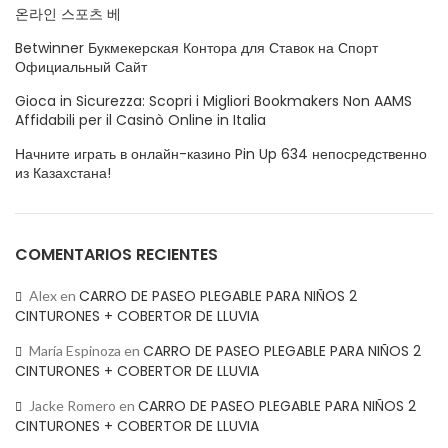
온라인 스포츠 베
Betwinner Букмекерская Контора для Ставок на Спорт
Официальный Сайт
Gioca in Sicurezza: Scopri i Migliori Bookmakers Non AAMS
Affidabili per il Casinò Online in Italia
Начните играть в онлайн-казино Pin Up 634 непосредственно
из Казахстана!
COMENTARIOS RECIENTES
CARRO DE PASEO PLEGABLE PARA NIÑOS 2
Alex
en
CINTURONES + COBERTOR DE LLUVIA
CARRO DE PASEO PLEGABLE PARA NIÑOS 2
María Espinoza
en
CINTURONES + COBERTOR DE LLUVIA
CARRO DE PASEO PLEGABLE PARA NIÑOS 2
Jacke Romero
en
CINTURONES + COBERTOR DE LLUVIA