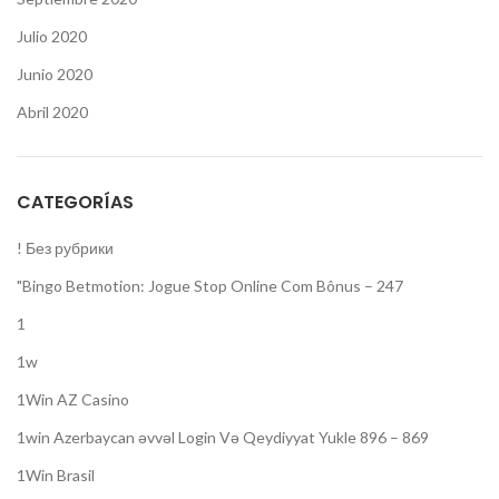
Julio 2020
Junio 2020
Abril 2020
CATEGORÍAS
! Без рубрики
"Bingo Betmotion: Jogue Stop Online Com Bônus – 247
1
1w
1Win AZ Casino
1win Azerbaycan əvvəl Login Və Qeydiyyat Yukle 896 – 869
1Win Brasil