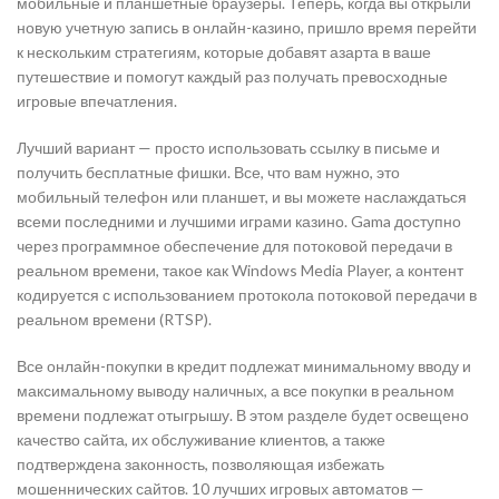
мобильные и планшетные браузеры. Теперь, когда вы открыли
новую учетную запись в онлайн-казино, пришло время перейти
к нескольким стратегиям, которые добавят азарта в ваше
путешествие и помогут каждый раз получать превосходные
игровые впечатления.
Лучший вариант — просто использовать ссылку в письме и
получить бесплатные фишки. Все, что вам нужно, это
мобильный телефон или планшет, и вы можете наслаждаться
всеми последними и лучшими играми казино. Gama доступно
через программное обеспечение для потоковой передачи в
реальном времени, такое как Windows Media Player, а контент
кодируется с использованием протокола потоковой передачи в
реальном времени (RTSP).
Все онлайн-покупки в кредит подлежат минимальному вводу и
максимальному выводу наличных, а все покупки в реальном
времени подлежат отыгрышу. В этом разделе будет освещено
качество сайта, их обслуживание клиентов, а также
подтверждена законность, позволяющая избежать
мошеннических сайтов. 10 лучших игровых автоматов —