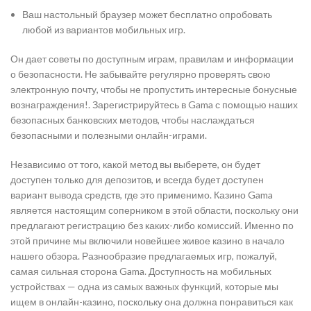
Ваш настольный браузер может бесплатно опробовать
любой из вариантов мобильных игр.
Он дает советы по доступным играм, правилам и информации
о безопасности. Не забывайте регулярно проверять свою
электронную почту, чтобы не пропустить интересные бонусные
вознаграждения!. Зарегистрируйтесь в Gama с помощью наших
безопасных банковских методов, чтобы наслаждаться
безопасными и полезными онлайн-играми.
Независимо от того, какой метод вы выберете, он будет
доступен только для депозитов, и всегда будет доступен
вариант вывода средств, где это применимо. Казино Gama
является настоящим соперником в этой области, поскольку они
предлагают регистрацию без каких-либо комиссий. Именно по
этой причине мы включили новейшее живое казино в начало
нашего обзора. Разнообразие предлагаемых игр, пожалуй,
самая сильная сторона Gama. Доступность на мобильных
устройствах — одна из самых важных функций, которые мы
ищем в онлайн-казино, поскольку она должна понравиться как