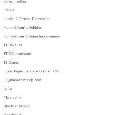
Forex Trading
France
Health & Fitness, Depression
Home & Family, Hobbies
Home & Family, Home Improvement
IT Вакансії
IT Образование
IT Освіта
Jogar Jogeu De Tigre Online – 629
JP_anabolicstoreja.com
lyrica
Mars bahis
Mostbet Russia
mostbet tr