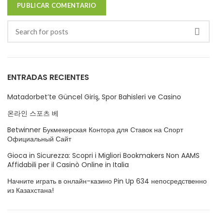
ENTRADAS RECIENTES
Matadorbet’te Güncel Giriş, Spor Bahisleri ve Casino
온라인 스포츠 베
Betwinner Букмекерская Контора для Ставок на Спорт
Официальный Сайт
Gioca in Sicurezza: Scopri i Migliori Bookmakers Non AAMS
Affidabili per il Casinò Online in Italia
Начните играть в онлайн-казино Pin Up 634 непосредственно
из Казахстана!