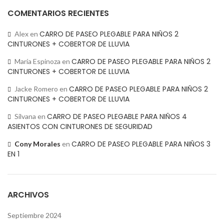
COMENTARIOS RECIENTES
CARRO DE PASEO PLEGABLE PARA NIÑOS 2
Alex
en
CINTURONES + COBERTOR DE LLUVIA
CARRO DE PASEO PLEGABLE PARA NIÑOS 2
María Espinoza
en
CINTURONES + COBERTOR DE LLUVIA
CARRO DE PASEO PLEGABLE PARA NIÑOS 2
Jacke Romero
en
CINTURONES + COBERTOR DE LLUVIA
CARRO DE PASEO PLEGABLE PARA NIÑOS 4
Silvana
en
ASIENTOS CON CINTURONES DE SEGURIDAD
CARRO DE PASEO PLEGABLE PARA NIÑOS 3
Cony Morales
en
EN 1
ARCHIVOS
Septiembre 2024