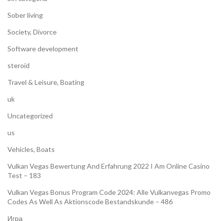
Sober living
Society, Divorce
Software development
steroid
Travel & Leisure, Boating
uk
Uncategorized
us
Vehicles, Boats
Vulkan Vegas Bewertung And Erfahrung 2022 I Am Online Casino
Test – 183
Vulkan Vegas Bonus Program Code 2024: Alle Vulkanvegas Promo
Codes As Well As Aktionscode Bestandskunde – 486
Игра