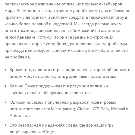
первоклассное развлечение от лучших игровых дизайнеров
мира. Возможность входа в систему необходима для избежания
проблем с депозитом и снятием средств, а также делает игру в
казино более плавной и надежной. Мы всегда рекомендуем
играть в казино, лицензированных Комиссией по азартным
играм Канаваке, потому что они серьезные и строгие. В
прошлом некоторые устройства доставляли людям проблемы
при входе в систему, но с онлайн-казино в Великобритании это
не проблема.
Кроме того, варианты игры представлены в простой форме, и
игроки могут быстро изучить различные правила игры.
Казино Gama придерживается разумной политики
круглосуточного обслуживания клиентов.
Одними из самых популярных разработчиков игровых
автоматов являются Microgaming, Giotto, IGT, Bally, Konami и
Aristocrat.
Это безопасная и надежная среда, где все наши игры
лицензированы eCogra.