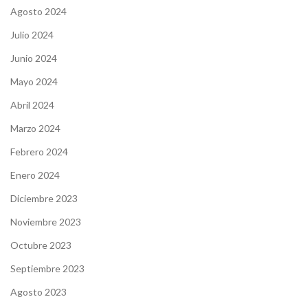
Agosto 2024
Julio 2024
Junio 2024
Mayo 2024
Abril 2024
Marzo 2024
Febrero 2024
Enero 2024
Diciembre 2023
Noviembre 2023
Octubre 2023
Septiembre 2023
Agosto 2023