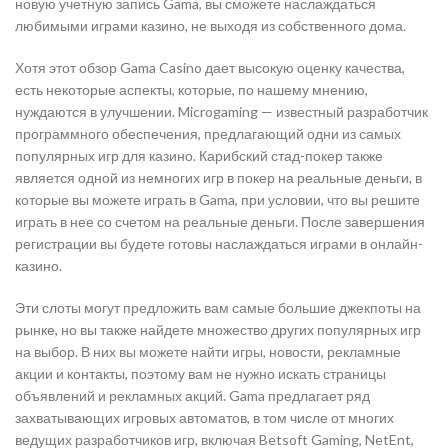
новую учетную запись Gama, вы сможете наслаждаться
любимыми играми казино, не выходя из собственного дома.
Хотя этот обзор Gama Casino дает высокую оценку качества,
есть некоторые аспекты, которые, по нашему мнению,
нуждаются в улучшении. Microgaming — известный разработчик
программного обеспечения, предлагающий одни из самых
популярных игр для казино. Карибский стад-покер также
является одной из немногих игр в покер на реальные деньги, в
которые вы можете играть в Gama, при условии, что вы решите
играть в нее со счетом на реальные деньги. После завершения
регистрации вы будете готовы наслаждаться играми в онлайн-
казино.
Эти слоты могут предложить вам самые большие джекпоты на
рынке, но вы также найдете множество других популярных игр
на выбор. В них вы можете найти игры, новости, рекламные
акции и контакты, поэтому вам не нужно искать страницы
объявлений и рекламных акций. Gama предлагает ряд
захватывающих игровых автоматов, в том числе от многих
ведущих разработчиков игр, включая Betsoft Gaming, NetEnt,