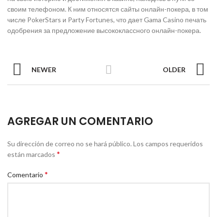
своим телефоном. К ним относятся сайты онлайн-покера, в том
числе PokerStars и Party Fortunes, что дает Gama Casino печать
одобрения за предложение высококлассного онлайн-покера.
NEWER
OLDER
AGREGAR UN COMENTARIO
Su dirección de correo no se hará público.
Los campos requeridos
*
están marcados
*
Comentario