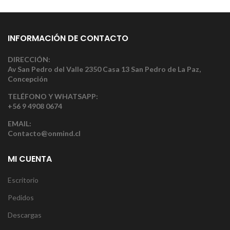
INFORMACIÓN DE CONTACTO
DIRECCIÓN:
Av San Pedro del Valle 2350 Casa 13 San Pedro de La Paz,
Concepción
TELÉFONO Y WHATSAPP:
+56 9 4908 0674
EMAIL:
Contacto@onmind.cl
MI CUENTA
Escritorio
Pedidos
Descargas