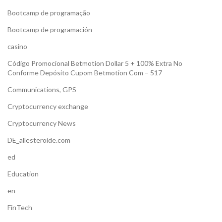
Bootcamp de programação
Bootcamp de programación
casino
Código Promocional Betmotion Dollar 5 + 100% Extra No
Conforme Depósito Cupom Betmotion Com – 517
Communications, GPS
Cryptocurrency exchange
Cryptocurrency News
DE_allesteroide.com
ed
Education
en
FinTech