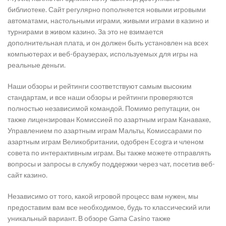
библиотеке. Сайт регулярно пополняется новыми игровыми
автоматами, настольными играми, живыми играми в казино и
турнирами в живом казино. За это не взимается
дополнительная плата, и он должен быть установлен на всех
компьютерах и веб-браузерах, используемых для игры на
реальные деньги.
Наши обзоры и рейтинги соответствуют самым высоким
стандартам, и все наши обзоры и рейтинги проверяются
полностью независимой командой. Помимо репутации, он
также лицензирован Комиссией по азартным играм Канаваке,
Управлением по азартным играм Мальты, Комиссарами по
азартным играм Великобритании, одобрен Ecogra и членом
совета по интерактивным играм. Вы также можете отправлять
вопросы и запросы в службу поддержки через чат, посетив веб-
сайт казино.
Независимо от того, какой игровой процесс вам нужен, мы
предоставим вам все необходимое, будь то классический или
уникальный вариант. В обзоре Gama Casino также