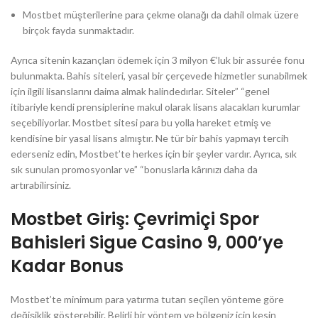
Mostbet müşterilerine para çekme olanağı da dahil olmak üzere
birçok fayda sunmaktadır.
Ayrıca sitenin kazançları ödemek için 3 milyon €’luk bir assurée fonu
bulunmakta. Bahis siteleri, yasal bir çerçevede hizmetler sunabilmek
için ilgili lisanslarını daima almak halindedırlar. Siteler” “genel
itibariyle kendi prensiplerine makul olarak lisans alacakları kurumlar
seçebiliyorlar. Mostbet sitesi para bu yolla hareket etmiş ve
kendisine bir yasal lisans almıştır. Ne tür bir bahis yapmayı tercih
ederseniz edin, Mostbet’te herkes için bir şeyler vardır. Ayrıca, sık
sık sunulan promosyonlar ve” “bonuslarla kârınızı daha da
artırabilirsiniz.
Mostbet Giriş: Çevrimiçi Spor
Bahisleri Sigue Casino 9, 000’ye
Kadar Bonus
Mostbet’te minimum para yatırma tutarı seçilen yönteme göre
değişiklik gösterebilir. Belirli bir yöntem ve bölgeniz için kesin