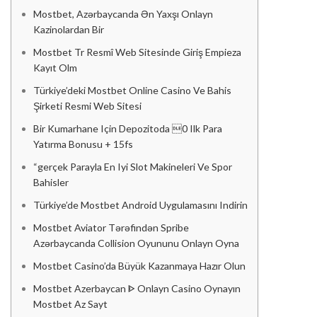
Mostbet, Azərbaycanda Ən Yaxşı Onlayn
Kazinolardan Bir
Mostbet Tr Resmî Web Sitesinde Giriş Empieza
Kayıt Olm
Türkiye’deki Mostbet Online Casino Ve Bahis
Şirketi Resmi Web Sitesi
Bir Kumarhane Için Depozitoda 0 Ilk Para
Yatırma Bonusu + 15fs
“gerçek Parayla En Iyi Slot Makineleri Ve Spor
Bahisler
Türkiye’de Mostbet Android Uygulamasını Indirin
Mostbet Aviator Tərəfindən Spribe
Azərbaycanda Collision Oyununu Onlayn Oyna
Mostbet Casino’da Büyük Kazanmaya Hazır Olun
Mostbet Azerbaycan ᐈ Onlayn Casino Oynayın
Mostbet Az Sayt