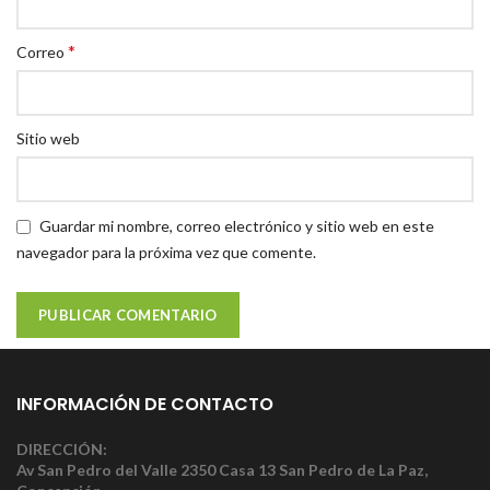
*
Correo
Sitio web
Guardar mi nombre, correo electrónico y sitio web en este
navegador para la próxima vez que comente.
INFORMACIÓN DE CONTACTO
DIRECCIÓN:
Av San Pedro del Valle 2350 Casa 13 San Pedro de La Paz,