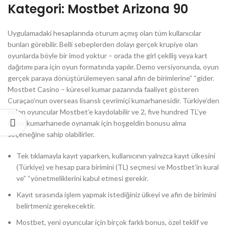
Kategori: Mostbet Arizona 90
Uygulamadaki hesaplarında oturum açmış olan tüm kullanıcılar
bunları görebilir. Belli sebeplerden dolayı gerçek krupiye olan
oyunlarda böyle bir imod yoktur – orada the girl çekiliş veya kart
dağıtımı para için oyun formatında yapılır. Demo versiyonunda, oyun
gerçek paraya dönüştürülemeyen sanal afin de birimlerine” “gider.
Mostbet Casino – küresel kumar pazarında faaliyet gösteren
Curaçao’nun overseas lisanslı çevrimiçi kumarhanesidir. Türkiye’den
gelen oyuncular Mostbet’e kaydolabilir ve 2, five hundred TL’ye
kadar kumarhanede oynamak için hoşgeldin bonusu alma
seçeneğine sahip olabilirler.
Tek tıklamayla kayıt yaparken, kullanıcının yalnızca kayıt ülkesini
(Türkiye) ve hesap para birimini (TL) seçmesi ve Mostbet’in kural
ve” “yönetmeliklerini kabul etmesi gerekir.
Kayıt sırasında işlem yapmak istediğiniz ülkeyi ve afin de birimini
belirtmeniz gerekecektir.
Mostbet, yeni oyuncular için birçok farklı bonus, özel teklif ve