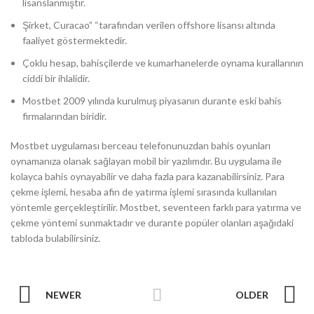
lisanslanmıştır.
Şirket, Curacao” “tarafından verilen offshore lisansı altında
faaliyet göstermektedir.
Çoklu hesap, bahisçilerde ve kumarhanelerde oynama kurallarının
ciddi bir ihlalidir.
Mostbet 2009 yılında kurulmuş piyasanın durante eski bahis
firmalarından biridir.
Mostbet uygulaması berceau telefonunuzdan bahis oyunları
oynamanıza olanak sağlayan mobil bir yazılımdır. Bu uygulama ile
kolayca bahis oynayabilir ve daha fazla para kazanabilirsiniz. Para
çekme işlemi, hesaba afin de yatırma işlemi sırasında kullanılan
yöntemle gerçekleştirilir. Mostbet, seventeen farklı para yatırma ve
çekme yöntemi sunmaktadır ve durante popüler olanları aşağıdaki
tabloda bulabilirsiniz.
NEWER
OLDER