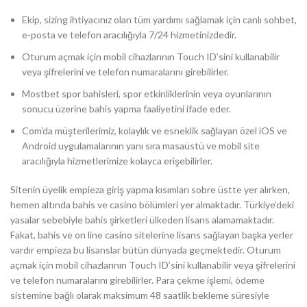
Ekip, sizing ihtiyacınız olan tüm yardımı sağlamak için canlı sohbet,
e-posta ve telefon aracılığıyla 7/24 hizmetinizdedir.
Oturum açmak için mobil cihazlarının Touch ID’sini kullanabilir
veya şifrelerini ve telefon numaralarını girebilirler.
Mostbet spor bahisleri, spor etkinliklerinin veya oyunlarının
sonucu üzerine bahis yapma faaliyetini ifade eder.
Com’da müşterilerimiz, kolaylık ve esneklik sağlayan özel iOS ve
Android uygulamalarının yanı sıra masaüstü ve mobil site
aracılığıyla hizmetlerimize kolayca erişebilirler.
Sitenin üyelik empieza giriş yapma kısımları sobre üstte yer alırken,
hemen altında bahis ve casino bölümleri yer almaktadır. Türkiye’deki
yasalar sebebiyle bahis şirketleri ülkeden lisans alamamaktadır.
Fakat, bahis ve on line casino sitelerine lisans sağlayan başka yerler
vardır empieza bu lisanslar bütün dünyada geçmektedir. Oturum
açmak için mobil cihazlarının Touch ID’sini kullanabilir veya şifrelerini
ve telefon numaralarını girebilirler. Para çekme işlemi, ödeme
sistemine bağlı olarak maksimum 48 saatlik bekleme süresiyle