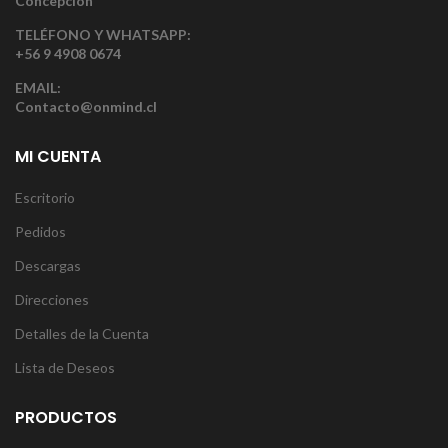
Concepción
TELÉFONO Y WHATSAPP:
+56 9 4908 0674
EMAIL:
Contacto@onmind.cl
MI CUENTA
Escritorio
Pedidos
Descargas
Direcciones
Detalles de la Cuenta
Lista de Deseos
PRODUCTOS