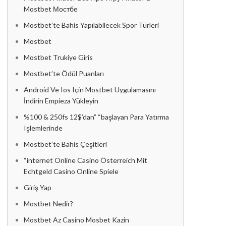
Mostbet Мостбе
Mostbet’te Bahis Yapılabilecek Spor Türleri
Mostbet
Mostbet Trukiye Giris
Mostbet’te Ödül Puanları
Android Ve Ios Için Mostbet Uygulamasını
İndirin Empieza Yükleyin
%100 & 250fs 12$’dan” “başlayan Para Yatırma
Işlemlerinde
Mostbet’te Bahis Çeşitleri
“internet Online Casino Österreich Mit
Echtgeld Casino Online Spiele
Giriş Yap
Mostbet Nedir?
Mostbet Az Casino Mosbet Kazin