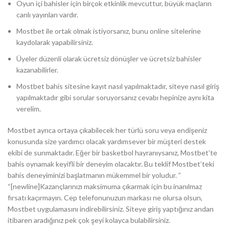
Oyun içi bahisler için birçok etkinlik mevcuttur, büyük maçların
canlı yayınları vardır.
Mostbet ile ortak olmak istiyorsanız, bunu online sitelerine
kaydolarak yapabilirsiniz.
Üyeler düzenli olarak ücretsiz dönüşler ve ücretsiz bahisler
kazanabilirler.
Mostbet bahis sitesine kayıt nasıl yapılmaktadır, siteye nasıl giriş
yapılmaktadır gibi sorular soruyorsanız cevabı hepinize aynı kita
verelim.
Mostbet ayrıca ortaya çıkabilecek her türlü soru veya endişeniz
konusunda size yardımcı olacak yardımsever bir müşteri destek
ekibi de sunmaktadır. Eğer bir basketbol hayranıysanız, Mostbet’te
bahis oynamak keyifli bir deneyim olacaktır. Bu teklif Mostbet’teki
bahis deneyiminizi başlatmanın mükemmel bir yoludur. ”
“[newline]Kazançlarınızı maksimuma çıkarmak için bu inanılmaz
fırsatı kaçırmayın. Cep telefonunuzun markası ne olursa olsun,
Mostbet uygulamasını indirebilirsiniz. Siteye giriş yaptığınız andan
itibaren aradığınız pek çok şeyi kolayca bulabilirsiniz.