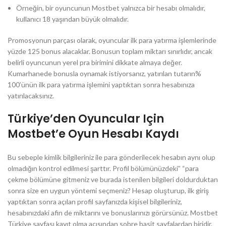
Örneğin, bir oyuncunun Mostbet yalnızca bir hesabı olmalıdır,
kullanıcı 18 yaşından büyük olmalıdır.
Promosyonun parçası olarak, oyuncular ilk para yatırma işlemlerinde
yüzde 125 bonus alacaklar. Bonusun toplam miktarı sınırlıdır, ancak
belirli oyuncunun yerel pra birimini dikkate almaya değer.
Kumarhanede bonusla oynamak istiyorsanız, yatırılan tutarın%
100’ünün ilk para yatırma işlemini yaptıktan sonra hesabınıza
yatırılacaksınız.
Türkiye’den Oyuncular Için
Mostbet’e Oyun Hesabı Kaydı
Bu sebeple kimlik bilgileriniz ile para gönderilecek hesabın aynı olup
olmadığın kontrol edilmesi şarttır. Profil bölümünüzdeki” “para
çekme bölümüne gitmeniz ve burada istenilen bilgileri doldurduktan
sonra size en uygun yöntemi seçmeniz? Hesap oluşturup, ilk giriş
yaptıktan sonra açılan profil sayfanızda kişisel bilgileriniz,
hesabınızdaki afin de miktarını ve bonuslarınızı görürsünüz. Mostbet
Türkiye sayfası kayıt olma açısından sobre basit sayfalardan biridir.