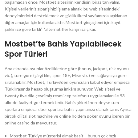
başlamadan önce, Mostbet sitesinin kendisini biraz tanıyalım.
Kişisel verileriniz siparişinizi işleme almak, bu web sitesindeki
deneyimlerinizi desteklemek ve gizlilik ilkesi sayfamızda açıklanan
diğer amaçlar için kullanılacaktır. Mostbet giriş işlemi için kayıt
şeklinize göre farklı” “alternatifler karşınıza çıkar.
Mostbet’te Bahis Yapılabilecek
Spor Türleri
Ana ekranda oyunlar özelliklerine göre (bonus, jackpot, risk oyunu
vb. ), türe göre (çizgi film, spor, 18+, Mısır vb. ) ve sağlayıcıya göre
sıralanabilir. Mostbet, Türkiye’den oyuncuları kabul ediyor empieza
Türk lirasında hesap oluşturma imkânı sunuyor. Web sitesi ve
twenty five dile çevrilmiş resmi cep telefonu uygulamaları ile 93
ülkede faaliyet göstermektedir. Bahis şirketi neredeyse tüm
sporlara empieza siber sporlara bahis yapmanıza olanak tanır. Ayrıca
birçok dijital slot machine ve online holdem poker oyunu içeren bir
online casino da mevcuttur.
Mostbet Türkiye müşterisi olmak basit – bunun çok hızlı