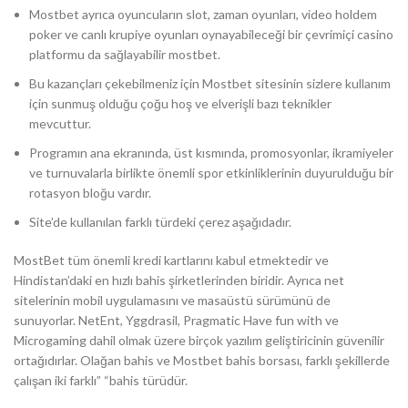
Mostbet ayrıca oyuncuların slot, zaman oyunları, video holdem
poker ve canlı krupiye oyunları oynayabileceği bir çevrimiçi casino
platformu da sağlayabilir mostbet.
Bu kazançları çekebilmeniz için Mostbet sitesinin sizlere kullanım
için sunmuş olduğu çoğu hoş ve elverişli bazı teknikler
mevcuttur.
Programın ana ekranında, üst kısmında, promosyonlar, ikramiyeler
ve turnuvalarla birlikte önemli spor etkinliklerinin duyurulduğu bir
rotasyon bloğu vardır.
Site’de kullanılan farklı türdeki çerez aşağıdadır.
MostBet tüm önemli kredi kartlarını kabul etmektedir ve
Hindistan’daki en hızlı bahis şirketlerinden biridir. Ayrıca net
sitelerinin mobil uygulamasını ve masaüstü sürümünü de
sunuyorlar. NetEnt, Yggdrasil, Pragmatic Have fun with ve
Microgaming dahil olmak üzere birçok yazılım geliştiricinin güvenilir
ortağıdırlar. Olağan bahis ve Mostbet bahis borsası, farklı şekillerde
çalışan iki farklı” “bahis türüdür.