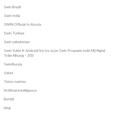
1win Brazil
1win India
1WIN Official In Russia
1win Turkiye
1win uzbekistan
1win Yukle ᐉ Android Və Ios üçün 1win Proqramı Indir Mỹ Nghệ
Trăm Nhung – 203
1winRussia
1xbet
7slots twitter
Artificial intelligence
Bettilt
blog