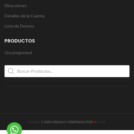
Direcciones
Detalles de la Cuenta
Lista de Deseos
PRODUCTOS
Uncategorized
Products
search
V
ONMID
2020 CREADO Y DISEÑADO POR
IMOX
.