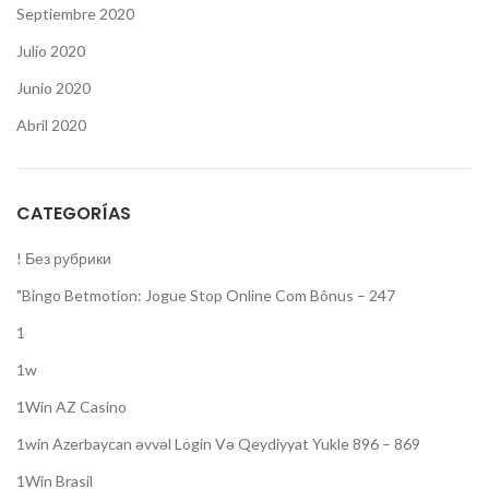
Septiembre 2020
Julio 2020
Junio 2020
Abril 2020
CATEGORÍAS
! Без рубрики
"Bingo Betmotion: Jogue Stop Online Com Bônus – 247
1
1w
1Win AZ Casino
1win Azerbaycan əvvəl Login Və Qeydiyyat Yukle 896 – 869
1Win Brasil