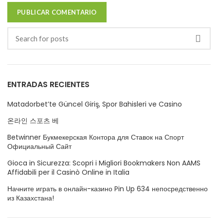
ENTRADAS RECIENTES
Matadorbet’te Güncel Giriş, Spor Bahisleri ve Casino
온라인 스포츠 베
Betwinner Букмекерская Контора для Ставок на Спорт
Официальный Сайт
Gioca in Sicurezza: Scopri i Migliori Bookmakers Non AAMS
Affidabili per il Casinò Online in Italia
Начните играть в онлайн-казино Pin Up 634 непосредственно
из Казахстана!