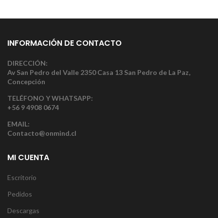
INFORMACIÓN DE CONTACTO
DIRECCIÓN:
Av San Pedro del Valle 2350 Casa 13 San Pedro de La Paz,
Concepción
TELÉFONO Y WHATSAPP:
+56 9 4908 0674
EMAIL:
Contacto@onmind.cl
MI CUENTA
Escritorio
Pedidos
Descargas