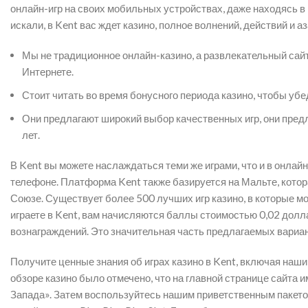
онлайн-игр на своих мобильных устройствах, даже находясь в п
искали, в Kent вас ждет казино, полное волнений, действий и аз
Мы не традиционное онлайн-казино, а развлекательный сай
Интернете.
Стоит читать во время бонусного периода казино, чтобы убе
Они предлагают широкий выбор качественных игр, они предл
лет.
В Kent вы можете наслаждаться теми же играми, что и в онла
телефоне. Платформа Kent также базируется на Мальте, кото
Союзе. Существует более 500 лучших игр казино, в которые мо
играете в Kent, вам начисляются баллы стоимостью 0,02 дол
вознаграждений. Это значительная часть предлагаемых вариа
Получите ценные знания об играх казино в Kent, включая наши 
обзоре казино было отмечено, что на главной странице сайта
Запада». Затем воспользуйтесь нашим приветственным пакет