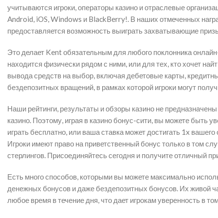
учитываются игроки, операторы казино и отраслевые организа
Android, iOS, Windows и BlackBerry!. В наших отмеченных на
предоставляется возможность выиграть захватывающие призы 
Это делает Kent обязательным для любого поклонника онлайн-к
находится физически рядом с ними, или для тех, кто хочет н
вывода средств на выбор, включая дебетовые карты, кредитны
бездепозитных вращений, в рамках которой игроки могут полу
Наши рейтинги, результаты и обзоры казино не предназначены
казино. Поэтому, играя в казино бонус-сити, вы можете быть ув
играть бесплатно, или ваша ставка может достигать 1x вашего 
Игроки имеют право на приветственный бонус только в том сл
стерлингов. Присоединяйтесь сегодня и получите отличный при
Есть много способов, которыми вы можете максимально исполь
денежных бонусов и даже бездепозитных бонусов. Их живой ча
любое время в течение дня, что дает игрокам уверенность в том