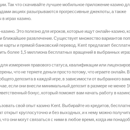
ции. Так что скачивайте лучшее мобильное приложение казино дл
градами акциях разыгрываются прогрессивные джекпоты, а также
в играх казино.
азино. Это полезно для игроков, которые ищут онлайн-казино, к
айти ближайшее развлечение. Существует множество вариантов по
е карты и прямой банковский перевод. Kent предлагает бесплат
чить более 1,5 миллиона бесплатных вращений в выбранных игра
 для измерения правового статуса, квалификации или лицензиро
ерены, что не теряете деньги просто потому, что играете онлайн. 
общего депозита в каждой игре, в зависимости от выбранного вам
учае, если они внесли минимальный депозит в размере не менее 
ветственный бонус, который поможет вам начать работу в казино
зовать свой опыт казино Kent. Выбирайте из кредитов, бесплат
т открыт круглосуточно и без выходных, и к нему можно получить
, что они могут связаться с ними в любое время, когда им понадо