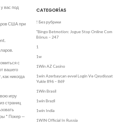
 у вас под
CATEGORÍAS
! Без рубрики
аров США при
"Bingo Betmotion: Jogue Stop Online Com
Bônus – 247
nt.
1
лларов.
1w
комиться с
1Win AZ Casino
от вашего
1win Azerbaycan əvvəl Login Və Qeydiyyat
 как никогда
Yukle 896 – 869
1Win Brasil
свою игру
1win Brazil
 из страниц
ьзовать
1win India
гры * Покер —
1WIN Official In Russia