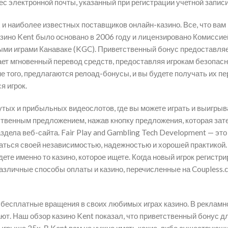
рес электронной почты, указанный при регистрации учетной записи
 и наиболее известных поставщиков онлайн-казино. Все, что вам
 Казино Kent было основано в 2006 году и лицензировано Комисси
тными играми Канаваке (KGC). Приветственный бонус предоставля
гает мгновенный перевод средств, предоставляя игрокам безопас
 того, предлагаются релоад-бонусы, и вы будете получать их пе
я игрок.
утых и прибыльных видеослотов, где вы можете играть и выигры
твенным предложением, нажав кнопку предложения, которая зат
дела веб-сайта. Fair Play and Gambling Tech Development — это
таться своей независимостью, надежностью и хорошей практикой.
ете именно то казино, которое ищете. Когда новый игрок регистри
Различные способы оплаты и казино, перечисленные на Coupless.c
т бесплатные вращения в своих любимых играх казино. В рекламн
ют. Наш обзор казино Kent показал, что приветственный бонус д