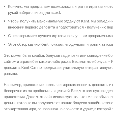
Конечно, мы предлагаем возможность играть в игры казино на
рукой найдется игра для всех!.
Чтобы получить максимальную отдачу от Kent, мы объедин
внесении первого депозита и подготовиться к получению пер
С некоторыми из лучших игр казино и лучшим программным о
Этот обзор казино Kent показал, что джекпот игровых автом
Это может быть кэшбэк бонусов за депозит или совпадение бо
сайтом и играми без какого-либо риска. Бесплатные бонусы – 
депозита. Kent Casino предлагает уникальную интерактивную ср
раньше.
Например, приложение позволяет игрокам вносить депозиты и п
бессрочно из-за проблем с лицензией. Все, что вам нужно сде
приложения. Даже этот сайт использует только те способы оп
деньги, которые вы получаете от наших бонусов онлайн-казино
это карточная игра, основанная на ловкости и удаче, в которой