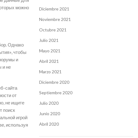
ие данные для
которых можно
Diciembre 2021
Noviembre 2021
Octubre 2021
Julio 2021
бор. Однако
Mayo 2021
ытия», чтобы
 форумы и
Abril 2021
 и не
Marzo 2021
Diciembre 2020
еб-сайта
Septiembre 2020
мости от
о, не ищите
Julio 2020
т поиск
Junio 2020
еальной игрой
Abril 2020
ве, используя