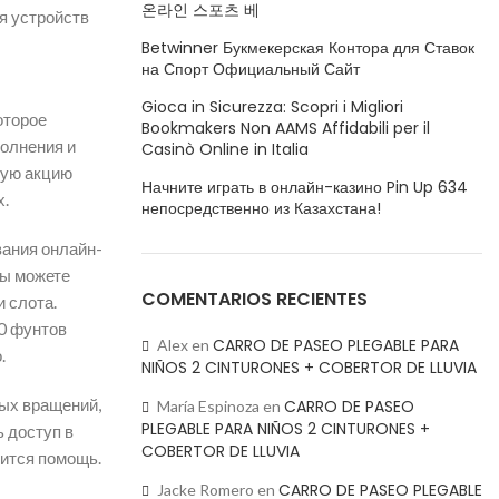
온라인 스포츠 베
я устройств
Betwinner Букмекерская Контора для Ставок
на Спорт Официальный Сайт
Gioca in Sicurezza: Scopri i Migliori
оторое
Bookmakers Non AAMS Affidabili per il
полнения и
Casinò Online in Italia
ную акцию
Начните играть в онлайн-казино Pin Up 634
х.
непосредственно из Казахстана!
вания онлайн-
Вы можете
COMENTARIOS RECIENTES
и слота.
10 фунтов
CARRO DE PASEO PLEGABLE PARA
Alex
en
.
NIÑOS 2 CINTURONES + COBERTOR DE LLUVIA
ных вращений,
CARRO DE PASEO
María Espinoza
en
PLEGABLE PARA NIÑOS 2 CINTURONES +
 доступ в
COBERTOR DE LLUVIA
бится помощь.
CARRO DE PASEO PLEGABLE
Jacke Romero
en