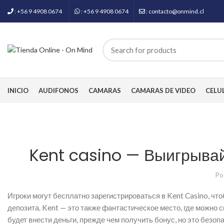
: +56 9 4908 0674
: +56 9 4908 0674
: contacto@onmind.cl
INICIO
AUDIFONOS
CAMARAS
CAMARAS DE VIDEO
CELU
Kent casino — Выигрывайт
Po
Игроки могут бесплатно зарегистрироваться в Kent Casino, чт
депозита. Kent — это также фантастическое место, где можно 
будет внести деньги, прежде чем получить бонус, но это безоп