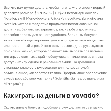
Все, что вам нужно сделать, чтобы начать, — это внести первый
депозит в размере $/€/£/$/£5/$10/$20, используя кошелек
Neteller, Skrill, Moneybookers, Click2Pay, ecoPayz, Bankwire или
Neteller. vavada с гордостью продвигает использование как
доступных банковских вариантов, так и любых доступных
способов оплаты для вашего удобства. Варианты бонусов
казино vavada адаптированы для всех, будь то первый депозит
или постоянный игрок. У него есть превосходное руководство
по онлайн-казино, которое поможет вам выбрать правильный
тип игр, рекламных акций и обслуживания клиентов из списка
доступных игр, сделок и рекламных акций. На домашней
странице также есть руководство для пользователей,
объясняющее, как работает казино. Программное обеспечение
vavada разработано компанией Scientific Games, создателями
Microgaming.
Как играть на деньги в vavada?
Эксклюзивные бонусы, подобные этому, делают игру в казино