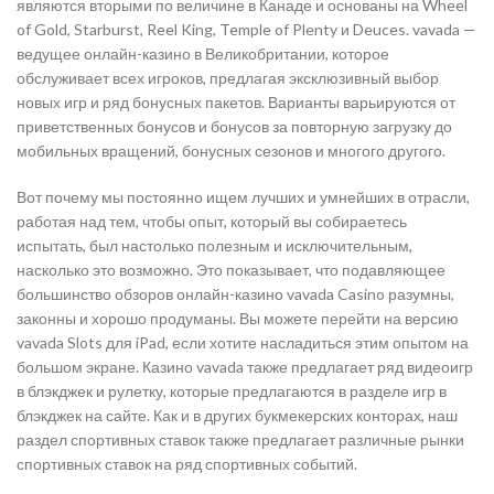
являются вторыми по величине в Канаде и основаны на Wheel
of Gold, Starburst, Reel King, Temple of Plenty и Deuces. vavada —
ведущее онлайн-казино в Великобритании, которое
обслуживает всех игроков, предлагая эксклюзивный выбор
новых игр и ряд бонусных пакетов. Варианты варьируются от
приветственных бонусов и бонусов за повторную загрузку до
мобильных вращений, бонусных сезонов и многого другого.
Вот почему мы постоянно ищем лучших и умнейших в отрасли,
работая над тем, чтобы опыт, который вы собираетесь
испытать, был настолько полезным и исключительным,
насколько это возможно. Это показывает, что подавляющее
большинство обзоров онлайн-казино vavada Casino разумны,
законны и хорошо продуманы. Вы можете перейти на версию
vavada Slots для iPad, если хотите насладиться этим опытом на
большом экране. Казино vavada также предлагает ряд видеоигр
в блэкджек и рулетку, которые предлагаются в разделе игр в
блэкджек на сайте. Как и в других букмекерских конторах, наш
раздел спортивных ставок также предлагает различные рынки
спортивных ставок на ряд спортивных событий.