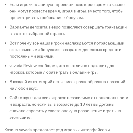
Если игроки планируют провести некоторое время в казино,
они могут провести время, играя в игры, вместо того, чтобы
просматривать требования к бонусам.
Варианты депозита в евро позволяют совершать транзакции
в валюте выбранной страны.
Вот почему все наши игроки наслаждаются потрясающими
эксклюзивными бонусами, возвратом денежных средств и
постоянными акциями.
vavada Review сообщает, что он отлично подходит для
игроков, которые любят играть в онлайн-игры.
В каждой из категорий есть список разнообразных названий
на любой вкус.
Сайт открыт для всех игроков независимо от национальности
и возраста, но если вы в возрасте до 18 лет вы должны
сначала спросить у своего опекуна разрешение играть на
этом сайте.
Казино vavada предлагает ряд игровых интерфейсов и