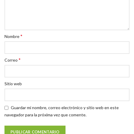
*
Nombre
*
Correo
Sitio web
Guardar mi nombre, correo electrónico y sitio web en este
navegador para la próxima vez que comente.