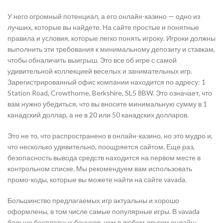
У него огромный потенциал, а его онлайн-казино — одно из
лучших, которые вы найдете. На сайте простые и понятные
правила и условия, которые легко понять игроку. Игроки должны
выполнить эти требования к минимальному депозиту и ставкам,
чтобы обналичить выигрыш. Это все об игре с самой
удивительной коллекцией веселых и занимательных игр.
Зарегистрированный офис компании находится по адресу: 1
Station Road, Crowthorne, Berkshire, SL5 8BW. Это означает, что
вам нужно убедиться, что вы вносите минимальную сумму в 1
канадский доллар, а не в 20 или 50 канадских долларов.
Это не то, что распространено в онлайн-казино, но это мудро и,
что несколько удивительно, поощряется сайтом. Еще раз,
безопасность вывода средств находится на первом месте в
контрольном списке. Мы рекомендуем вам использовать
промо-коды, которые вы можете найти на сайте vavada.
Большинство предлагаемых игр актуальны и хорошо
оформлены, в том числе самые популярные игры. В vavada
больше бесплатных бонусов, чем в любом другом онлайн-