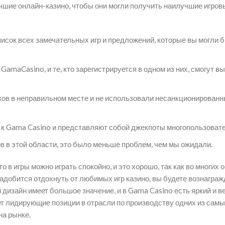
чшие онлайн-казино, чтобы они могли получить наилучшие игров
писок всех замечательных игр и предложений, которые вы могли б
amaCasino, и те, кто зарегистрируется в одном из них, смогут в
оков в неправильном месте и не использовали несанкционирован
 Gama Casino и представляют собой джекпоты многопользовател
в в этой области, это было меньше проблем, чем мы ожидали.
о в игры можно играть спокойно, и это хорошо, так как во многих 
надобится отдохнуть от любимых игр казино, вы будете вознагра
дизайн имеет большое значение, и в Gama Casino есть яркий и в
ет лидирующие позиции в отрасли по производству одних из сам
на рынке.