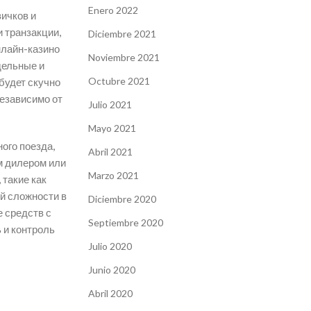
Enero 2022
вичков и
и транзакции,
Diciembre 2021
нлайн-казино
Noviembre 2021
дельные и
Octubre 2021
будет скучно
независимо от
Julio 2021
Mayo 2021
ого поезда,
Abril 2021
м дилером или
Marzo 2021
 такие как
ей сложности в
Diciembre 2020
е средств с
Septiembre 2020
 и контроль
Julio 2020
Junio 2020
Abril 2020