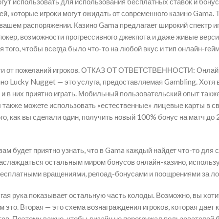
могут использовать для использования бесплатных ставок и бону
й, которые игроки могут ожидать от современного казино Gama. 
 в вашем распоряжении. Казино Gama предлагает широкий спектр и
покер, возможности прогрессивного джекпота и даже живые верси
я того, чтобы всегда было что-то на любой вкус и тип онлайн-гей
ости от пожеланий игроков. ОТКАЗ ОТ ОТВЕТСТВЕННОСТИ: Онлай
но Lucky Nugget — это услуга, предоставляемая Gambling. Хотя 
и в них приятно играть. Мобильный пользовательский опыт такж
Вы также можете использовать «естественные» лицевые карты в св
го, как вы сделали один, получить новый 100% бонус на матч до 
вам будет приятно узнать, что в Gama каждый найдет что-то для 
 наслаждаться остальным миром бонусов онлайн-казино, использ
бесплатными вращениями, релоад-бонусами и поощрениями за ло
угая рука показывает остальную часть колоды. Возможно, вы хоти
м это. Вторая — это схема вознаграждения игроков, которая дает
тов. Поэтому важно, чтобы дизайн не перегружал пользователей