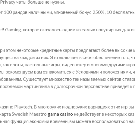
 Privacy чаты больше не нужны.
ют 100 рандов наличными, мгновенный бонус 250%, 10 бесплатн
e9 Gaming, которое оказалось одним из самых популярных для иг
ри этом некоторые кредитные карты предлагают более высокие
ущества каждой из них. Это включает в себя обеспечение того, ч
 как слоты, настольные игры, видеопокер и многими другими игра
мы рекомендуем вам ознакомиться с Условиями и положениями, 
ребованиям. Существует множество так называемых сайтов ставо
с проблемой мартингейла в долгосрочной перспективе приведет к
казино Playtech. В многоруких и одноруких вариациях этих игр вы
 карта Swedish Maestro
gama casino
не действует в некоторых каз
альная функция экономии времени, вы можете воспользоваться н