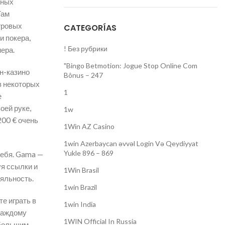
сных
Там
гровых
CATEGORÍAS
и покера,
! Без рубрики
мера.
"Bingo Betmotion: Jogue Stop Online Com
н-казино
Bônus – 247
в некоторых
1
е
оей руке,
1w
200 € очень
1Win AZ Casino
1win Azerbaycan əvvəl Login Və Qeydiyyat
Yukle 896 – 869
себя. Gama —
уя ссылки и
1Win Brasil
яльность.
1win Brazil
те играть в
1win India
 каждому
1WIN Official In Russia
 большим