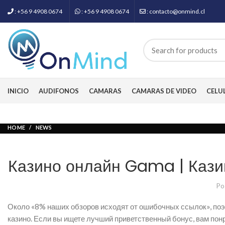
: +56 9 4908 0674
: +56 9 4908 0674
: contacto@onmind.cl
INICIO
AUDIFONOS
CAMARAS
CAMARAS DE VIDEO
CELU
HOME
NEWS
Казино онлайн Gama | Казин
Po
Около «8% наших обзоров исходят от ошибочных ссылок», поэ
казино. Если вы ищете лучший приветственный бонус, вам понра