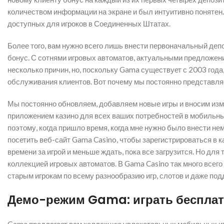
количеством информации на экране и был интуитивно понятен
доступных для игроков в Соединенных Штатах.
Более того, вам нужно всего лишь внести первоначальный деп
бонус. С сотнями игровых автоматов, актуальными предложения
несколько причин, но, поскольку Gama существует с 2003 год
обслуживания клиентов. Вот почему мы постоянно представля
Мы постоянно обновляем, добавляем новые игры и вносим из
приложением казино для всех ваших потребностей в мобильных
поэтому, когда пришло время, когда мне нужно было внести немн
посетить веб-сайт Gama Casino, чтобы зарегистрироваться в к
времени за игрой и меньше ждать, пока все загрузится. Но для
коллекцией игровых автоматов. В Gama Casino так много всего
старым игрокам по всему разнообразию игр, слотов и даже под
Демо-режим Gama: играть бесплатн