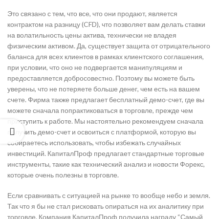
Это связано с тем, что все, что они продают, является
контрактом на разницу (CFD), что позволяет вам делать ставки
на волатильность цены актива, технически не владея
физическим активом. Да, существует защита от отрицательного
баланса для всех клиентов в рамках клиентского соглашения,
при условии, что оно не подвергается манипуляциям и
предоставляется добросовестно. Поэтому вы можете быть
уверены, что не потеряете больше денег, чем есть на вашем
счете. Фирма также предлагает бесплатный демо-счет, где вы
можете сначала попрактиковаться в торговле, прежде чем
приступить к работе. Мы настоятельно рекомендуем сначала
получить демо-счет и освоиться с платформой, которую вы
собираетесь использовать, чтобы избежать случайных
инвестиций. КапиталПроф предлагает стандартные торговые
инструменты, такие как технический анализ и новости Форекс,
которые очень полезны в торговле.
Если сравнивать с ситуацией на рынке то вообще небо и земля.
Так что я бы не стал рисковать опираться на их аналитику при
торговле. Компания КапиталПроф получила награду “Самый